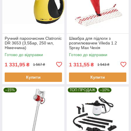
Ручний пароочисник Clatronic
Швабра для підлоги з
DR 3653 (3,5Бар, 250 мл,
розпилювачем Vileda 1.2
Німеччина)
Spray Max Чехія
Готово до відправки
Готово до відправки
1 331,95
1 311,55
₴
₴
1 567 ₴
1 543 ₴
Купити
Купити
–15%
ТОП ПРОДАЖ
–10%