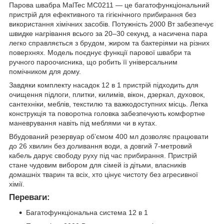
Парова швабра MalTec MC0211 — це багатофункціональний
пристрій для ефективного та гігієнічного прибирання без
використання хімічних засобів. Потужність 2000 Вт забезпечує
швидке нагрівання всього за 20–30 секунд, а насичена пара
легко справляється з брудом, жиром та бактеріями на різних
поверхнях. Модель поєднує функції парової швабри та
ручного пароочисника, що робить її універсальним
помічником для дому.
Завдяки комплекту насадок 12 в 1 пристрій підходить для
очищення підлоги, плитки, килимів, вікон, дзеркал, духовок,
сантехніки, меблів, текстилю та важкодоступних місць. Легка
конструкція та поворотна головка забезпечують комфортне
маневрування навіть під меблями чи в кутах.
Вбудований резервуар об’ємом 400 мл дозволяє працювати
до 26 хвилин без доливання води, а довгий 7-метровий
кабель дарує свободу руху під час прибирання. Пристрій
стане чудовим вибором для сімей із дітьми, власників
домашніх тварин та всіх, хто цінує чистоту без агресивної
хімії.
Переваги:
Багатофункціональна система 12 в 1