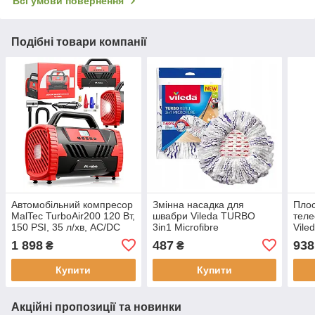
Всі умови повернення
Подібні товари компанії
Автомобільний компресор
Змінна насадка для
Плос
MalTec TurboAir200 120 Вт,
швабри Vileda TURBO
теле
150 PSI, 35 л/хв, AC/DC
3in1 Microfibre
Vile
12/230 В, цифровий
1 898
487
938
₴
₴
манометр, автостоп і LED-
ліхтар (114
Купити
Купити
Акційні пропозиції та новинки