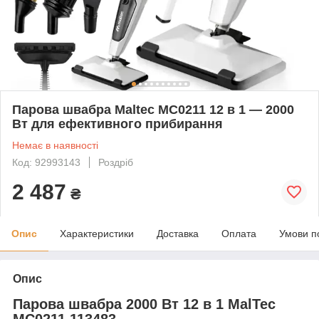
Парова швабра Maltec MC0211 12 в 1 — 2000
Вт для ефективного прибирання
Немає в наявності
Код: 92993143
Роздріб
2 487
₴
Опис
Характеристики
Доставка
Оплата
Умови п
Опис
Парова швабра 2000 Вт 12 в 1 MalTec
MC0211 113483