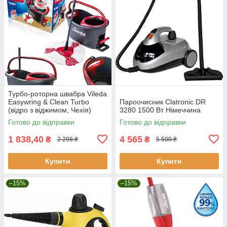
Турбо-роторна швабра Vileda
Easywring & Clean Turbo
Пароочисник Clatronic DR
(відро з віджимом, Чехія)
3280 1500 Вт Німеччина
Готово до відправки
Готово до відправки
1 838,40
4 565
₴
₴
2 298 ₴
5 500 ₴
Купити
Купити
–15%
–15%