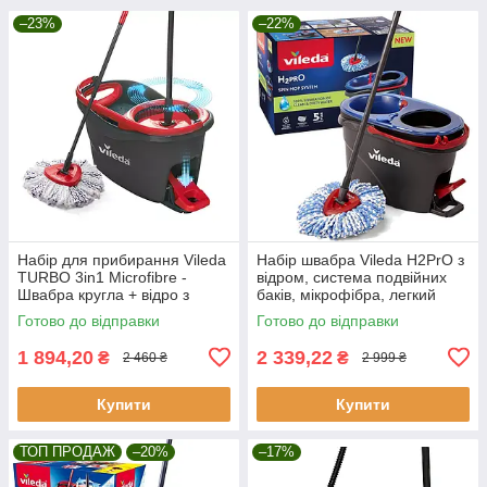
–23%
–22%
Набір для прибирання Vileda
Набір швабра Vileda H2PrO з
TURBO 3in1 Microfibre -
відром, система подвійних
Швабра кругла + відро з
баків, мікрофібра, легкий
віджимом 167751 Акція - Хіт!!!
віджим, розділення води
Готово до відправки
Готово до відправки
1 894,20
2 339,22
₴
₴
2 460 ₴
2 999 ₴
Купити
Купити
ТОП ПРОДАЖ
–20%
–17%