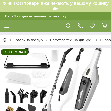
✨ 🔥 ТОП товари вже чекають у вашому кошику
🏡
BabaGa - для домашнього затишку
Товари та послуги
Побутова техніка для кухні
Пилосо
ТОП ПРОДАЖ