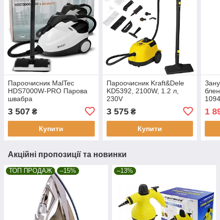
Пароочисник MalTec
Пароочисник Kraft&Dele
Зану
HDS7000W-PRO Парова
KD5392, 2100W, 1.2 л,
блен
швабра
230V
1094
3 507
3 575
1 8
₴
₴
Купити
Купити
Акційні пропозиції та новинки
ТОП ПРОДАЖ
–15%
–13%