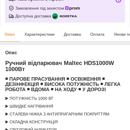
Замовлення під захистом
Доступна доставка
Опис
Характеристики
Доставка
Оплата
Умови п
Опис
Ручний відпарювач Maltec HDS1000W
1000Вт
◾ ПАРОВЕ ПРАСУВАННЯ ◾ ОСВІЖЕННЯ ◾
ДЕЗІНФЕКЦІЯ ◾ ВИСОКА ПОТУЖНІСТЬ ◾ ЛЕГКА
РОБОТА ◾ ВДОМА ◾ НА ХОДУ ◾ У ДОРОЗІ
▶️ ПОТУЖНІСТЬ 1000 ВТ
▶️ ШВИДКЕ НАГРІВАННЯ
▶️ СТАЛЕВА НІЖКА З АНТИПРИГАРНИМ ПОКРИТТЯМ
▶️ СКЛАДНА КОНСТРУКЦІЯ
▶️ СВІТЛОВИЙ ІНДИКАТОР