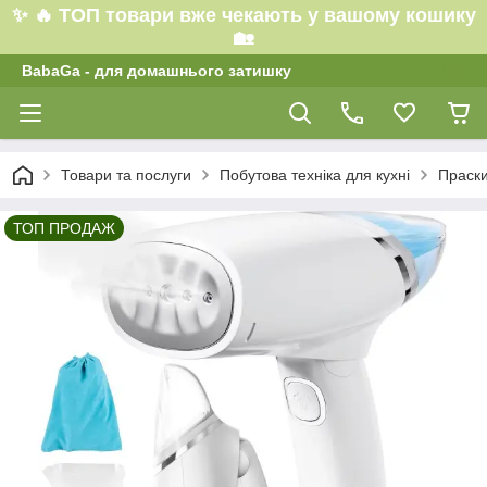
✨ 🔥 ТОП товари вже чекають у вашому кошику
🏡
BabaGa - для домашнього затишку
Товари та послуги
Побутова техніка для кухні
Праски
ТОП ПРОДАЖ