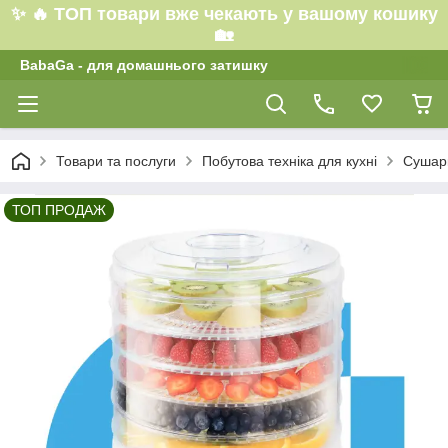
✨ 🔥 ТОП товари вже чекають у вашому кошику
🏡
BabaGa - для домашнього затишку
Товари та послуги
Побутова техніка для кухні
Сушарк
ТОП ПРОДАЖ