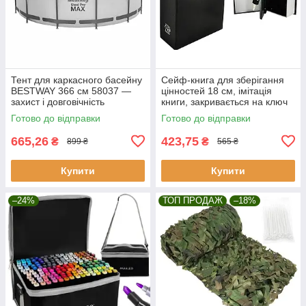
Тент для каркасного басейну
Сейф-книга для зберігання
BESTWAY 366 см 58037 —
цінностей 18 см, імітація
захист і довговічність
книги, закривається на ключ
Malatec 6148
Готово до відправки
Готово до відправки
665,26
423,75
₴
₴
899 ₴
565 ₴
Купити
Купити
–24%
ТОП ПРОДАЖ
–18%