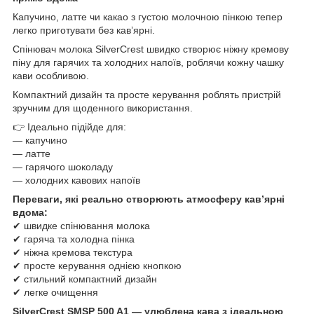
Капучино, латте чи какао з густою молочною пінкою тепер
легко приготувати без кав’ярні.
Спінювач молока SilverCrest швидко створює ніжну кремову
піну для гарячих та холодних напоїв, роблячи кожну чашку
кави особливою.
Компактний дизайн та просте керування роблять пристрій
зручним для щоденного використання.
👉 Ідеально підійде для:
— капучино
— латте
— гарячого шоколаду
— холодних кавових напоїв
Переваги, які реально створюють атмосферу кав’ярні
вдома:
✔ швидке спінювання молока
✔ гаряча та холодна пінка
✔ ніжна кремова текстура
✔ просте керування однією кнопкою
✔ стильний компактний дизайн
✔ легке очищення
SilverCrest SMSP 500 A1 — улюблена кава з ідеальною