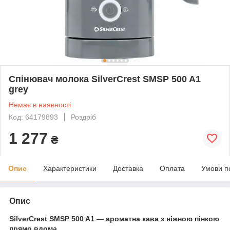
Спінювач молока SilverCrest SMSP 500 A1
grey
Немає в наявності
Код: 64179893
Роздріб
1 277
₴
Опис
Характеристики
Доставка
Оплата
Умови п
Опис
SilverCrest SMSP 500 A1 — ароматна кава з ніжною пінкою
прямо вдома