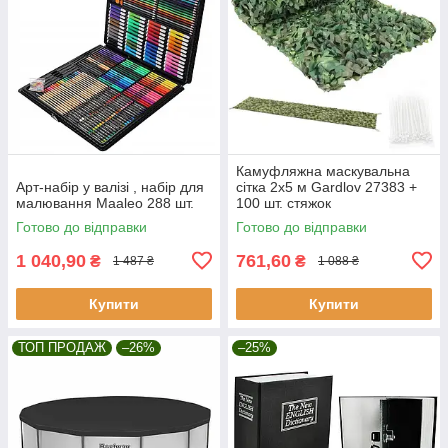
Камуфляжна маскувальна
Арт-набір у валізі , набір для
сітка 2x5 м Gardlov 27383 +
малювання Maaleo 288 шт.
100 шт. стяжок
Готово до відправки
Готово до відправки
1 040,90
761,60
₴
₴
1 487 ₴
1 088 ₴
Купити
Купити
ТОП ПРОДАЖ
–26%
–25%