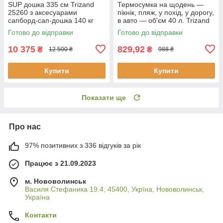
SUP дошка 335 см Trizand
Термосумка на щодень —
25260 з аксесуарами
пікнік, пляж, у похід, у дорогу,
сапборд-сап-дошка 140 кг
в авто — об'єм 40 л. Trizand
23843
Готово до відправки
Готово до відправки
10 375
829,92
₴
₴
12 500 ₴
988 ₴
Купити
Купити
Показати ще
Про нас
97% позитивних з 336 відгуків за рік
Працює з 21.09.2023
м. Нововолинськ
Василя Стефаника 19.4, 45400, Укрїна, Нововолинськ,
Україна
Контакти