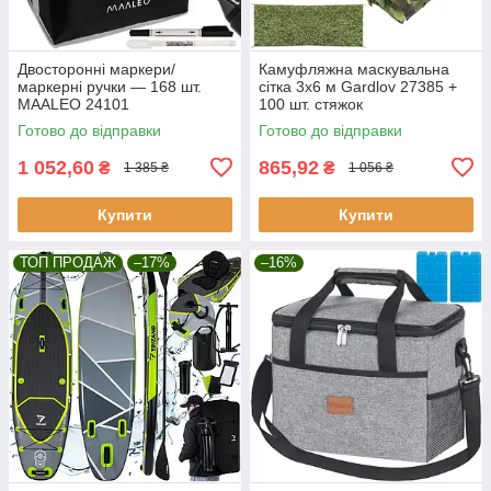
Двосторонні маркери/
Камуфляжна маскувальна
маркерні ручки — 168 шт.
сітка 3x6 м Gardlov 27385 +
MAALEO 24101
100 шт. стяжок
Готово до відправки
Готово до відправки
1 052,60
865,92
₴
₴
1 385 ₴
1 056 ₴
Купити
Купити
ТОП ПРОДАЖ
–17%
–16%