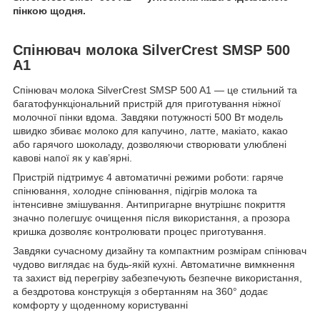
пінкою щодня.
Спінювач молока SilverCrest SMSP 500
A1
Спінювач молока SilverCrest SMSP 500 A1 — це стильний та
багатофункціональний пристрій для приготування ніжної
молочної пінки вдома. Завдяки потужності 500 Вт модель
швидко збиває молоко для капучино, латте, макіато, какао
або гарячого шоколаду, дозволяючи створювати улюблені
кавові напої як у кав’ярні.
Пристрій підтримує 4 автоматичні режими роботи: гаряче
спінювання, холодне спінювання, підігрів молока та
інтенсивне змішування. Антипригарне внутрішнє покриття
значно полегшує очищення після використання, а прозора
кришка дозволяє контролювати процес приготування.
Завдяки сучасному дизайну та компактним розмірам спінювач
чудово виглядає на будь-якій кухні. Автоматичне вимкнення
та захист від перегріву забезпечують безпечне використання,
а бездротова конструкція з обертанням на 360° додає
комфорту у щоденному користуванні