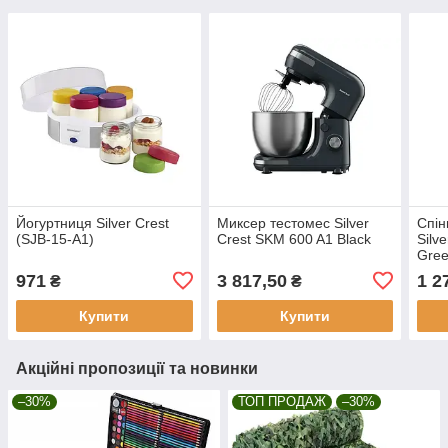
Йогуртниця Silver Crest
Миксер тестомес Silver
Спін
(SJB-15-A1)
Crest SKM 600 A1 Black
Silv
Gre
971
3 817,50
1 2
₴
₴
Купити
Купити
Акційні пропозиції та новинки
–30%
ТОП ПРОДАЖ
–30%