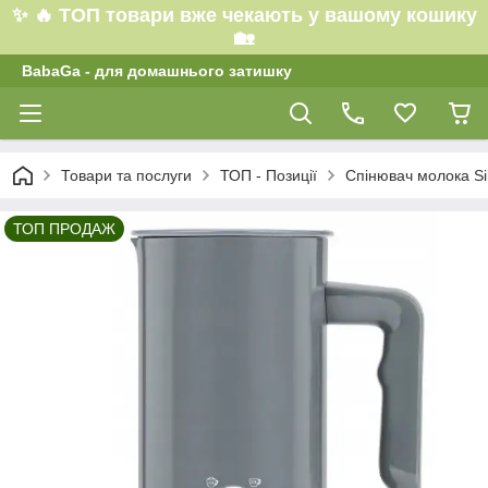
✨ 🔥 ТОП товари вже чекають у вашому кошику
🏡
BabaGa - для домашнього затишку
Товари та послуги
ТОП - Позиції
Спінювач молока Si
ТОП ПРОДАЖ