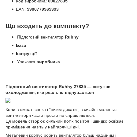
Код виробника:
00027835
EAN:
5900779965393
Що входить до комплекту?
Підлоговий вентилятор
Ruhhy
База
​
Інструкції
​
Упаковка
виробника
Підлоговий вентилятор Ruhhy 27835 — потужне
охолодження, яке реально відчувається
Коли в кімнаті спека і “нічим дихати”, звичайні маленькі
вентилятори часто просто не справляються.
Ця модель створює сильний потік повітря і швидко освіжає
приміщення навіть у найгарячіші дні.
Металевий корпус робить вентилятор більш надійним і