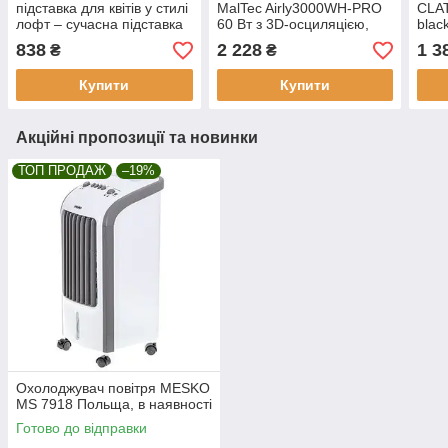
підставка для квітів у стилі
MalTec Airly3000WH-PRO
CLA
лофт – сучасна підставка
60 Вт з 3D-осциляцією,
blac
для квітів та рослин у
пультом ДК, таймером 12
838
2 228
1 3
₴
₴
горщиках для вітальні
год, 114856
RUHHY 25627
Купити
Купити
Акційні пропозиції та новинки
ТОП ПРОДАЖ
–19%
Охолоджувач повітря MESKO
MS 7918 Польща, в наявності
Готово до відправки