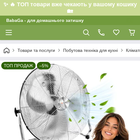
✨ 🔥 ТОП товари вже чекають у вашому кошику
🏡
BabaGa - для домашнього затишку
Товари та послуги
Побутова техніка для кухні
Клімат
ТОП ПРОДАЖ
–5%