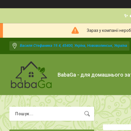
✨ 
Зараз у компанії неро
Василя Стефаника 19.4, 45400, Укрїна, Нововолинськ, Україна
BabaGa - для домашнього з