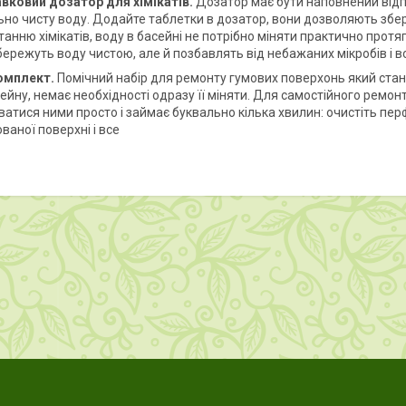
вковий дозатор для хімікатів.
Дозатор має бути наповнений відп
ьно чисту воду. Додайте таблетки в дозатор, вони дозволяють збе
анню хімікатів, воду в басейні не потрібно міняти практично протяг
бережуть воду чистою, але й позбавлять від небажаних мікробів і в
омплект.
Помічний набір для ремонту гумових поверхонь який стан
ейну, немає необхідності одразу її міняти. Для самостійного ремонт
ватися ними просто і займає буквально кілька хвилин: очистіть пе
ваної поверхні і все