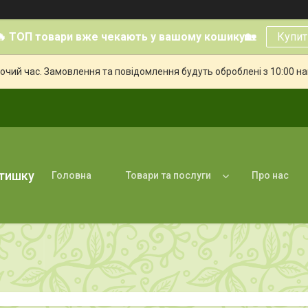
🔥 ТОП товари вже чекають у вашому кошику🏡
Купит
бочий час. Замовлення та повідомлення будуть оброблені з 10:00 н
атишку
Головна
Товари та послуги
Про нас