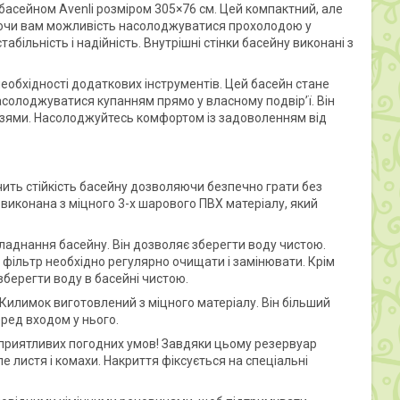
 басейном Avenli розміром 305×76 см. Цей компактний, але
уючи вам можливість насолоджуватися прохолодою у
табільність і надійність. Внутрішні стінки басейну виконані з
необхідності додаткових інструментів. Цей басейн стане
солоджуватися купанням прямо у власному подвір’ї. Він
рузями. Насолоджуйтесь комфортом із задоволенням від
ить стійкість басейну дозволяючи безпечно грати без
 виконана з міцного 3-х шарового ПВХ матеріалу, який
аднання басейну. Він дозволяє зберегти воду чистою.
 фільтр необхідно регулярно очищати і замінювати. Крім
 зберегти воду в басейні чистою.
Килимок виготовлений з міцного матеріалу. Він більший
еред входом у нього.
сприятливих погодних умов! Завдяки цьому резервуар
е листя і комахи. Накриття фіксується на спеціальні