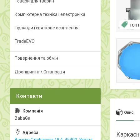
Товари для тварин
Комп'ютерна техніка і електроніка
ТОП 
Гірлянди і святкове освітлення
TradeEVO
Повернення та обмін
Дропшипінг \ Співпраця
Опис
BabaGa
Каркасн
Василя Стефаника 19.4, 45400, Укрїна,