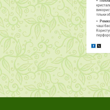
Попла
кристал
використ
тільки з
Ремк
чаші бас
Користу
перфоро