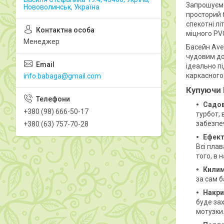
Запрошуємо
Нововолинськ, Україна
просторий 
спекотні лі
міцного PVC
Менеджер
Басейн Aven
чудовим до
ідеально п
каркасного 
info.babaga@gmail.com
Купуючи 
Садов
+380 (98) 666-50-17
турбот, 
забезпеч
+380 (63) 757-70-28
Ефект
Всі плав
того, в 
Килим
за сам б
Накри
буде зах
мотузки