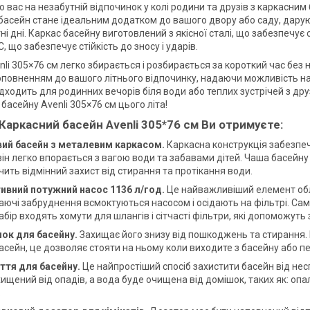
 вас на незабутній відпочинок у колі родини та друзів з каркасним
басейн стане ідеальним додатком до вашого двору або саду, дар
тні дні. Каркас басейну виготовлений з якісної сталі, що забезпечує с
, що забезпечує стійкість до зносу і ударів.
li 305×76 см легко збирається і розбирається за короткий час без 
повненням до вашого літнього відпочинку, надаючи можливість на
ідходить для родинних вечорів біля води або теплих зустрічей з д
басейну Avenli 305×76 см цього літа!
Каркасний басейн Avenli 305*76 см Ви отримуєте:
ий басейн з металевим каркасом.
Каркасна конструкція забезпеч
він легко впорається з вагою води та забавами дітей. Чаша басейну
ить відмінний захист від стирання та протікання води.
ивний потужний насос 1136 л/год.
Це найважливіший елемент обл
аючі забруднення всмоктуються насосом і осідають на фільтрі. Сам
набір входять хомути для шлангів і сітчасті фільтри, які допоможуть
ок для басейну.
Захищає його знизу від пошкоджень та стирання. 
асейн, це дозволяє стояти на ньому коли виходите з басейну або п
ття для басейну.
Це найпростіший спосіб захистити басейн від не
ищений від опадів, а вода буде очищена від домішок, таких як: опал
.