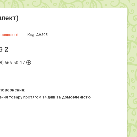
плект)
 наявності
Код:
AV305
9 ₴
8) 666-50-17
ення товару протягом 14 днів
за домовленістю