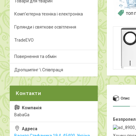
Товари для тварин
Комп'ютерна техніка і електроніка
ТОП 
Гірлянди і святкове освітлення
TradeEVO
Повернення та обмін
Дропшипінг \ Співпраця
Опис
BabaGa
Безпропеле
Василя Стефаника 19.4, 45400, Укрїна,
Хочеш прох