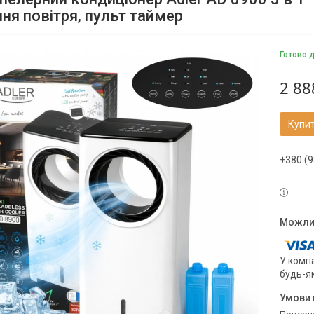
ня повітря, пульт таймер
Готово 
2 88
Купи
+380 (9
У компа
будь-я