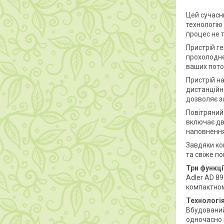
Цей сучасн
технологію
процес не 
Пристрій ге
прохолодне
ваших пото
Пристрій н
дистанційн
дозволяє з
Повітряний
включає дв
наповнення
Завдяки ко
та свіже по
Три функці
Adler AD 8
компактному
Технологі
Вбудований
одночасно 