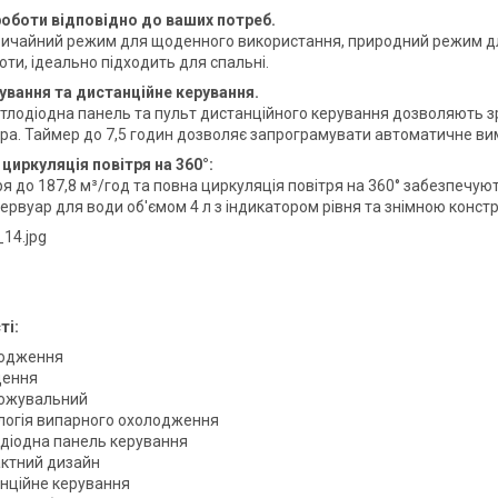
оботи відповідно до ваших потреб.
вичайний режим для щоденного використання, природний режим для
оти, ідеально підходить для спальні.
ування та дистанційне керування.
ітлодіодна панель та пульт дистанційного керування дозволяють з
ра. Таймер до 7,5 годин дозволяє запрограмувати автоматичне ви
циркуляція повітря на 360°:
ря до 187,8 м³/год та повна циркуляція повітря на 360° забезпечую
езервуар для води об'ємом 4 л з індикатором рівня та знімною кон
ті:
лодження
щення
ложувальний
логія випарного охолодження
одіодна панель керування
ктний дизайн
нційне керування