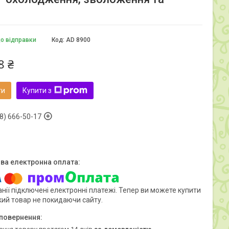
до відправки
Код:
AD 8900
8 ₴
ти
Купити з
8) 666-50-17
нії підключені електронні платежі. Тепер ви можете купити
кий товар не покидаючи сайту.