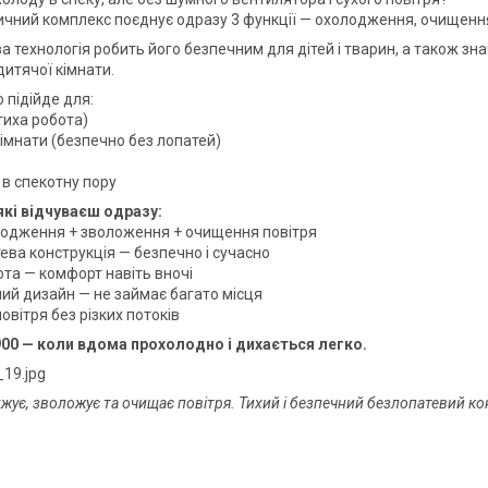
ичний комплекс поєднує одразу 3 функції — охолодження, очищенн
 технологія робить його безпечним для дітей і тварин, а також зна
дитячої кімнати.
 підійде для:
тиха робота)
кімнати (безпечно без лопатей)
 в спекотну пору
які відчуваєш одразу:
лодження + зволоження + очищення повітря
ева конструкція — безпечно і сучасно
ота — комфорт навіть вночі
ий дизайн — не займає багато місця
овітря без різких потоків
900 — коли вдома прохолодно і дихається легко.
жує, зволожує та очищає повітря. Тихий і безпечний безлопатевий к