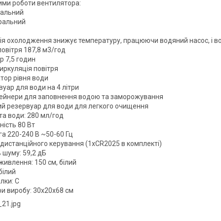
ими роботи вентилятора:
мальний
уральний
ія охолодження знижує температуру, працюючи водяний насос, і в
повітря 187,8 м3/год
р 7,5 годин
иркуляція повітря
тор рівня води
уар для води на 4 літри
тейнери для заповнення водою та заморожування
ий резервуар для води для легкого очищення
та води: 280 мл/год
ність 80 Вт
га 220-240 В ~50-60 Гц
 дистанційного керування (1xCR2025 в комплекті)
 шуму: 59,2 дБ
живлення: 150 см, білий
білий
лки: C
ри виробу: 30x20x68 см