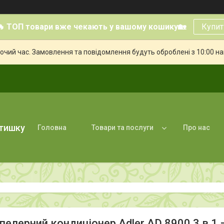
🔥 ТОП товари вже чекають у вашому кошику🏡
Купит
бочий час. Замовлення та повідомлення будуть оброблені з 10:00 н
атишку
Головна
Товари та послуги
Про нас
пелерний кондиціонер Adler AD 8900 3 в 1