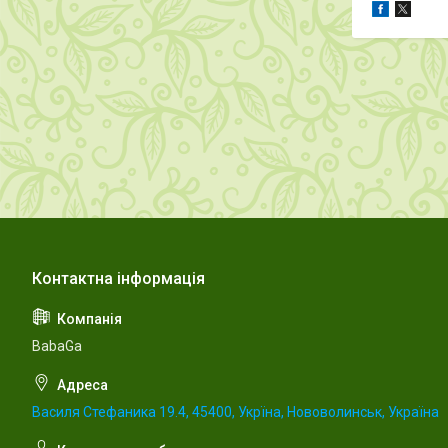
BabaGa
Василя Стефаника 19.4, 45400, Укрїна, Нововолинськ, Україна