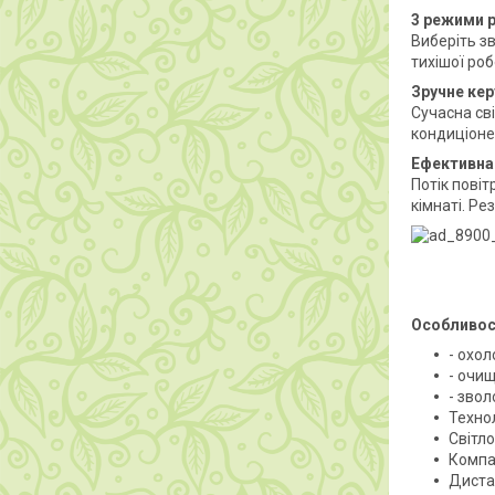
3 режими р
Виберіть з
тихішої роб
Зручне кер
Сучасна св
кондиціоне
Ефективна 
Потік повіт
кімнаті. Р
Особливос
- охо
- очи
- зво
Техно
Світл
Компа
Диста