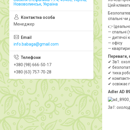
Нововолинськ, Україна
Цей клімат
Безлопатева
спальні чи 
Менеджер
👉 Ідеально
— спальні (
— дитячої 
— офісу
info.babaga@gmail.com
— квартири
Переваги, 
✔ 3в1: охо
+380 (98) 666-50-17
✔ безлопат
+380 (63) 757-70-28
✔ тиха роб
✔ компактн
✔ освіжає п
Adler AD 8
3в1: охолод