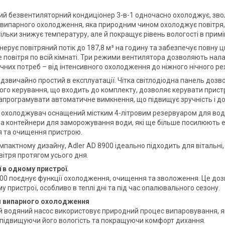
ий безвентиляторний кондиціонер 3-в-1 одночасно охолоджує, звол
 випарного охолодження, яка природним чином охолоджує повітря, 
тільки знижує температуру, але й покращує рівень вологості в при
нерує повітряний потік до 187,8 м³ на годину та забезпечує повну 
 повітря по всій кімнаті. Три режими вентилятора дозволяють нал
чних потреб – від інтенсивного охолодження до ніжного нічного ре
адзвичайно простий в експлуатації. Чітка світлодіодна панель доз
ого керування, що входить до комплекту, дозволяє керувати пристро
апрограмувати автоматичне вимкнення, що підвищує зручність і д
 охолоджувач оснащений містким 4-літровим резервуаром для води
а контейнери для заморожування води, які ще більше посилюють 
 та очищення пристрою.
мпактному дизайну, Adler AD 8900 ідеально підходить для вітальні,
вітря протягом усього дня.
ї в одному пристрої.
900 поєднує функції охолодження, очищення та зволоження. Це до
 пристрої, особливо в теплі дні та під час опалювального сезону.
я випарного охолодження
 водяний насос використовує природний процес випаровування, я
підвищуючи його вологість та покращуючи комфорт дихання.