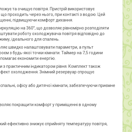
ожує та очищує повітря. Пристрій використовує
що проходить через нього, при контакті з водою. Цей
міщенні, підвищуючи комфорт дихання.
циркуляцію на 360°, що дозволяє рівномірно розподіляти
аштувати роботу охолоджувача повітря відповідно до
жиму, ідеального для спалень.
воляє швидко налаштовувати параметри, а пульт
єм з будь-якої точки кімнати. Таймер на 7,5 години
опомагає економити енергію.
 з практичним індикатором рівня. Комплект також
ефект охолодження. Знімний резервуар спрощує
 спальні, офісу або дитячої кімнати, забезпечуючи приємне
зволяє покращити комфорт у приміщенні в одному
кий ефективно знижує сприйняту температуру повітря,