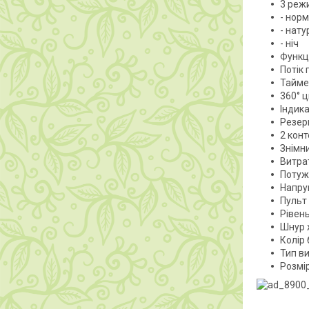
3 реж
- нор
- нат
- ніч
Функц
Потік 
Тайме
360° ц
Індика
Резерв
2 кон
Знімн
Витра
Потуж
Напру
Пульт
Рівень
Шнур 
Колір 
Тип ви
Розмі