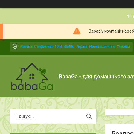
✨ 
Зараз у компанії неро
Василя Стефаника 19.4, 45400, Укрїна, Нововолинськ, Україна
BabaGa - для домашнього з
Безпро