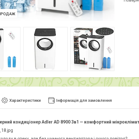
поверн
ПРОДАЖ
Характеристики
Інформація для замовлення
рний кондиціонер Adler AD 8900 3в1 — комфортний мікроклімат 
олоду в спеку, але без шумного вентилятора і сухого повітря?