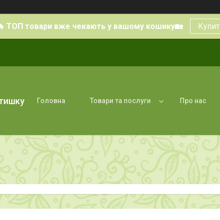
🔥 ТОП товари вже чекають у вашому кошику🏡
Купит
атишку
Головна
Товари та послуги
Про нас