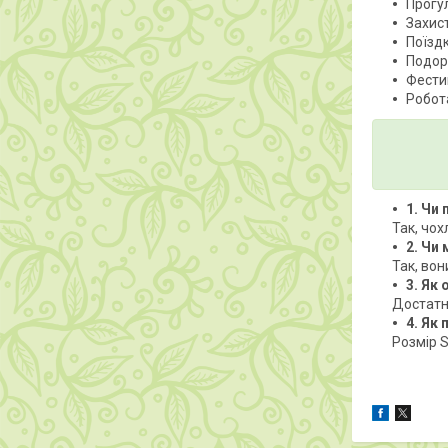
Прогу
Захист
Поїзд
Подор
Фестив
Робота
1. Чи
Так, чох
2. Чи
Так, вон
3. Як
Достатн
4. Як 
Розмір S