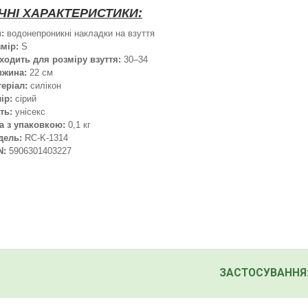
ЧНІ ХАРАКТЕРИСТИКИ:
:
водонепроникні накладки на взуття
мір:
S
ходить для розміру взуття:
30–34
вжина:
22 см
еріал:
силікон
ір:
сірий
ть:
унісекс
а з упаковкою:
0,1 кг
дель:
RC-K-1314
N:
5906301403227
ЗАСТОСУВАННЯ