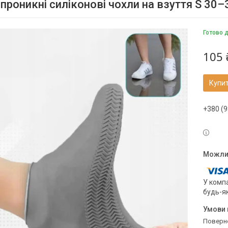
роникні силіконові чохли на взуття S 30–34
Готово 
105 
Купи
+380 (9
У компа
будь-я
поверн