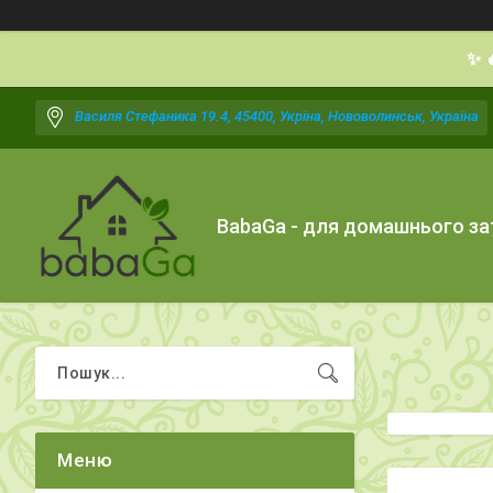
✨ 
Василя Стефаника 19.4, 45400, Укрїна, Нововолинськ, Україна
BabaGa - для домашнього з