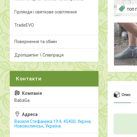
ТОП 
Гірлянди і святкове освітлення
TradeEVO
Повернення та обмін
Дропшипінг \ Співпраця
Опис
BabaGa
Василя Стефаника 19.4, 45400, Укрїна,
Нововолинськ, Україна