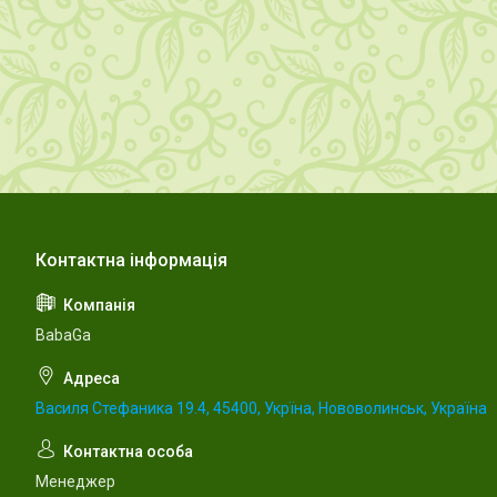
BabaGa
Василя Стефаника 19.4, 45400, Укрїна, Нововолинськ, Україна
Менеджер