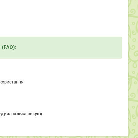
(FAQ):
икористання.
уду за кілька секунд.