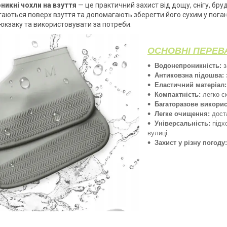
икні чохли на взуття
— це практичний захист від дощу, снігу, бруд
гаються поверх взуття та допомагають зберегти його сухим у пога
рюкзаку та використовувати за потреби.
ОСНОВНІ ПЕРЕВ
Водонепроникність:
з
Антиковзна підошва:
Еластичний матеріал:
Компактність:
легко с
Багаторазове викорис
Легке очищення:
дост
Універсальність:
підхо
вулиці.
Захист у різну погоду: