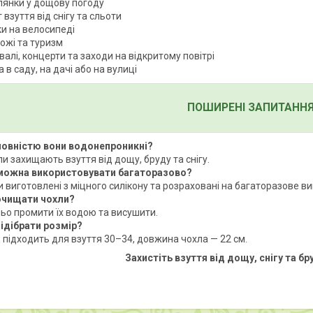
лянки у дощову погоду
 взуття від снігу та сльоти
ки на велосипеді
ожі та туризм
алі, концерти та заходи на відкритому повітрі
 в саду, на дачі або на вулиці
ПОШИРЕНІ ЗАПИТАННЯ 
 повністю вони водонепроникні?
ли захищають взуття від дощу, бруду та снігу.
 можна використовувати багаторазово?
и виготовлені з міцного силікону та розраховані на багаторазове в
 очищати чохли?
ьо промити їх водою та висушити.
підібрати розмір?
 підходить для взуття 30–34, довжина чохла — 22 см.
Захистіть взуття від дощу, снігу та бр