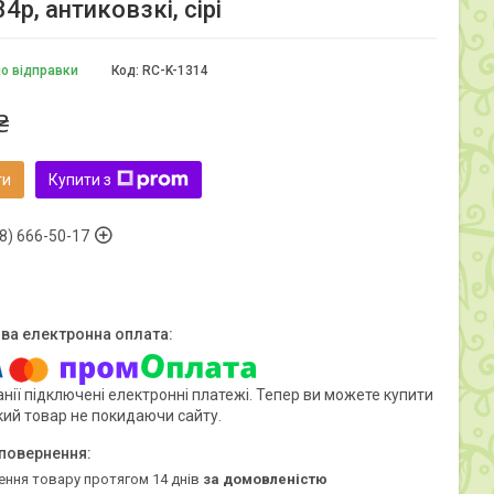
р, антиковзкі, сірі
до відправки
Код:
RC-K-1314
₴
ти
Купити з
8) 666-50-17
нії підключені електронні платежі. Тепер ви можете купити
кий товар не покидаючи сайту.
ення товару протягом 14 днів
за домовленістю