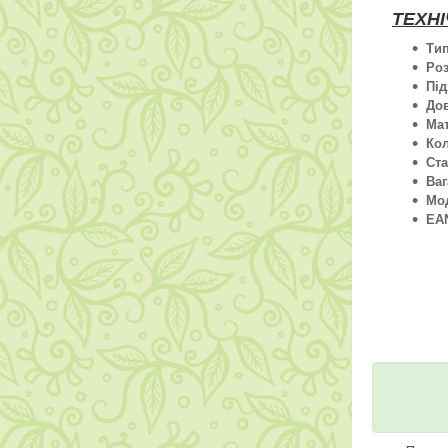
ТЕХНІ
Тип
Роз
Під
До
Мат
Кол
Ста
Ваг
Мо
EA