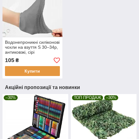
Водонепроникні силіконові
чохли на взуття S 30–34р,
антиковзкі, сірі
105
₴
Купити
Акційні пропозиції та новинки
–30%
ТОП ПРОДАЖ
–30%