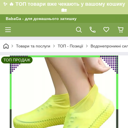
✨ 🔥 ТОП товари вже чекають у вашому кошику
🏡
BabaGa - для домашнього затишку
Товари та послуги
ТОП - Позиції
Водонепроникні силі
ТОП ПРОДАЖ