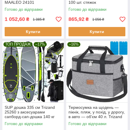
MAALEO 24101
100 шт. стяжок
Готово до відправки
Готово до відправки
1 052,60
865,92
₴
₴
1 385 ₴
1 056 ₴
Купити
Купити
ТОП ПРОДАЖ
–17%
–16%
SUP дошка 335 см Trizand
Термосумка на щодень —
25260 з аксесуарами
пікнік, пляж, у похід, у дорогу,
сапборд-сап-дошка 140 кг
в авто — об'єм 40 л. Trizand
23843
Готово до відправки
Готово до відправки