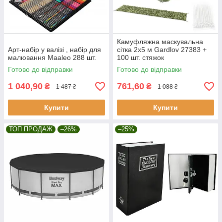
Камуфляжна маскувальна
Арт-набір у валізі , набір для
сітка 2x5 м Gardlov 27383 +
малювання Maaleo 288 шт.
100 шт. стяжок
Готово до відправки
Готово до відправки
1 040,90
761,60
₴
₴
1 487 ₴
1 088 ₴
Купити
Купити
ТОП ПРОДАЖ
–26%
–25%