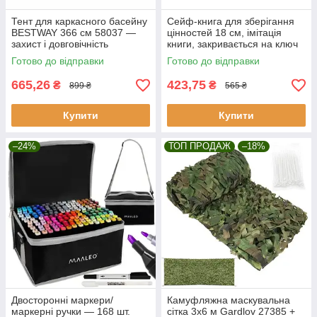
Тент для каркасного басейну
Сейф-книга для зберігання
BESTWAY 366 см 58037 —
цінностей 18 см, імітація
захист і довговічність
книги, закривається на ключ
Malatec 6148
Готово до відправки
Готово до відправки
665,26
423,75
₴
₴
899 ₴
565 ₴
Купити
Купити
–24%
ТОП ПРОДАЖ
–18%
Двосторонні маркери/
Камуфляжна маскувальна
маркерні ручки — 168 шт.
сітка 3x6 м Gardlov 27385 +