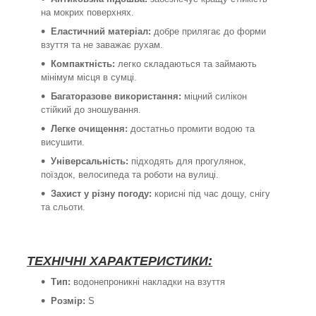
на мокрих поверхнях.
Еластичний матеріал:
добре прилягає до форми
взуття та не заважає рухам.
Компактність:
легко складаються та займають
мінімум місця в сумці.
Багаторазове використання:
міцний силікон
стійкий до зношування.
Легке очищення:
достатньо промити водою та
висушити.
Універсальність:
підходять для прогулянок,
поїздок, велосипеда та роботи на вулиці.
Захист у різну погоду:
корисні під час дощу, снігу
та сльоти.
ТЕХНІЧНІ ХАРАКТЕРИСТИКИ:
Тип:
водонепроникні накладки на взуття
Розмір:
S