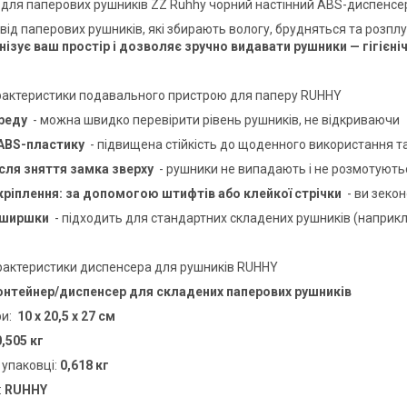
для паперових рушників ZZ Ruhhy чорний настінний ABS-диспенсер 2
від паперових рушників, які збирають вологу, брудняться та розп
нізує ваш простір і дозволяє зручно видавати рушники — гігієні
рактеристики подавального пристрою для паперу RUHHY
ереду
- можна швидко перевірити рівень рушників, не відкриваючи
 ABS-пластику
- підвищена стійкість до щоденного використання т
ісля зняття замка зверху
- рушники не випадають і не розмотують
 кріплення: за допомогою штифтів або клейкої стрічки
- ви зекон
авширшки
- підходить для стандартних складених рушників (наприкл
арактеристики диспенсера для рушників RUHHY
онтейнер/диспенсер для складених паперових рушників
ри:
10 x 20,5 x 27 см
0,505 кг
 упаковці:
0,618 кг
:
RUHHY