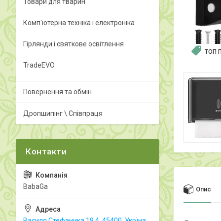
Товари для тварин
Комп'ютерна техніка і електроніка
Гірлянди і святкове освітлення
ТОП 
TradeEVO
Повернення та обмін
Дропшипінг \ Співпраця
BabaGa
Опис
Василя Стефаника 19.4, 45400, Укрїна,