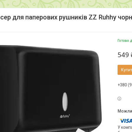
сер для паперових рушників ZZ Ruhhy чорн
Готово 
549 
Купи
+380 (9
У компа