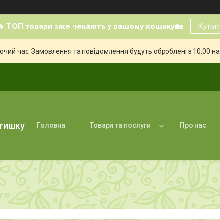
🔥 ТОП товари вже чекають у вашому кошику🏡
Купит
бочий час. Замовлення та повідомлення будуть оброблені з 10:00 н
атишку
Головна
Товари та послуги
Про нас