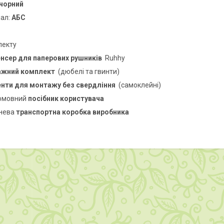
чорний
іал:
АБС
лекту
нсер для паперових рушників
Ruhhy
ажний комплект
(дюбелі та гвинти)
нти для монтажу без свердління
(самоклейні)
омовний
посібник користувача
нева
транспортна коробка виробника