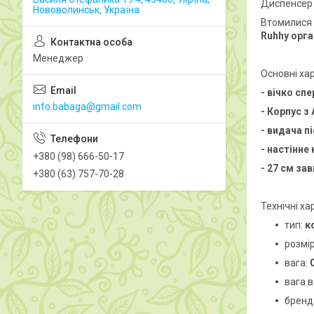
Диспенсер 
Нововолинськ, Україна
Втомилися 
Ruhhy орга
Менеджер
Основні ха
- вічко сп
info.babaga@gmail.com
- Корпус з
- видача п
- настінне
+380 (98) 666-50-17
- 27 см з
+380 (63) 757-70-28
Технічні х
тип:
к
розмі
вага:
вага в
бренд