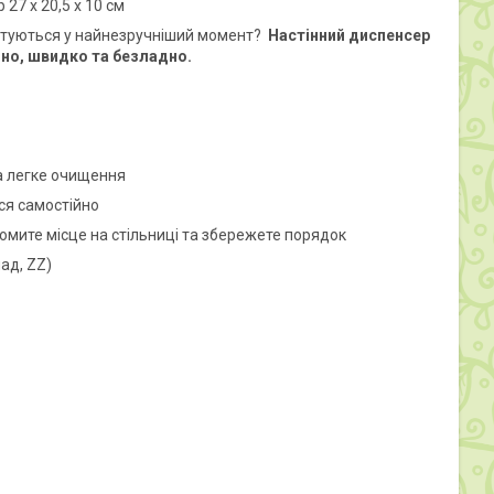
7 x 20,5 x 10 см
лутуються у найнезручніший момент?
Настінний диспенсер
чно, швидко та безладно.
а легке очищення
ся самостійно
омите місце на стільниці та збережете порядок
ад, ZZ)