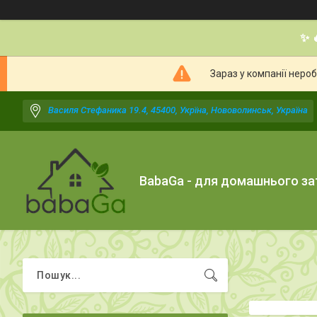
✨ 
Зараз у компанії неро
Василя Стефаника 19.4, 45400, Укрїна, Нововолинськ, Україна
BabaGa - для домашнього з