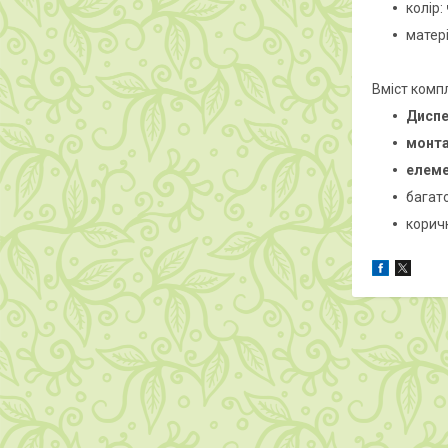
колір:
матер
Вміст комп
Диспе
монт
елеме
багат
корич