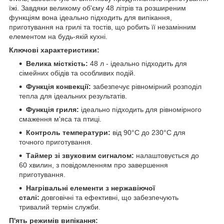
їжі. Завдяки великому об'єму 48 літрів та розширеним
функціям вона ідеально підходить для випікання,
приготування на грилі та тостів, що робить її незамінним
елементом на будь-якій кухні.
Ключові характеристики:
Велика місткість:
48 л - ідеально підходить для
сімейних обідів та особливих подій.
Функція конвекції:
забезпечує рівномірний розподіл
тепла для ідеальних результатів.
Функція гриля:
ідеально підходить для рівномірного
смаження м'яса та птиці.
Контроль температури:
від 90°C до 230°C для
точного приготування.
Таймер зі звуковим сигналом:
налаштовується до
60 хвилин, з повідомленням про завершення
приготування.
Нагрівальні елементи з нержавіючої
сталі:
довговічні та ефективні, що забезпечують
тривалий термін служби.
П'ять режимів випікання: