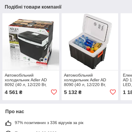
Подібні товари компанії
Автомобільний
Автомобільний
Елек
холодильник Adler AD
холодильник Adler AD
AD 1
8092 (40 л, 12/220 Вт,
8090 (40 л, 12/220 Вт,
LED,
Польща)
Польща)
темп
4 561
5 132
1 1
₴
₴
Про нас
97% позитивних з 336 відгуків за рік