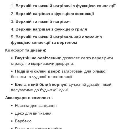
Верхній та нижній нагрівачі з функцією конвекції
Верхній нагрівач з функцією конвекції
Верхній та нижній нагрівач
Верхній нагрівач з функцією гриля
Верхній та нижній нагрівальний елемент з
функцією конвекції та вертелом
Комфорт та дизайн:
Внутрішнє освітлення:
дозволяє легко перевірити
страву, не відкриваючи дверцята.
Подвійні скляні двері:
загартовані для більшої
безпеки та чудової теплоізоляції.
Елегантний білий корпус:
сучасний дизайн, який
пасуватиме до будь-якої кухні.
Аксесуари в комплекті:
Решітка для запікання
Деко для випікання
Барбекю
Ручка для зняття решітки