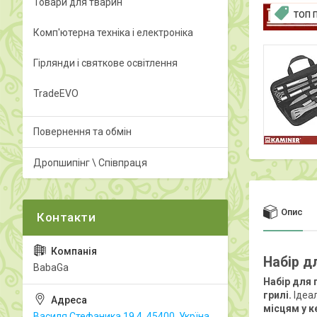
Товари для тварин
ТОП 
Комп'ютерна техніка і електроніка
Гірлянди і святкове освітлення
TradeEVO
Повернення та обмін
Дропшипінг \ Співпраця
Опис
Набір д
BabaGa
Набір для 
грилі.
Ідеа
місцям у к
Василя Стефаника 19.4, 45400, Укрїна,