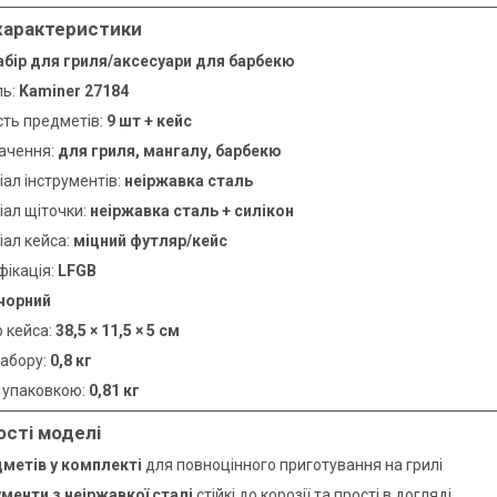
характеристики
абір для гриля/аксесуари для барбекю
ль:
Kaminer 27184
сть предметів:
9 шт + кейс
ачення:
для гриля, мангалу, барбекю
ал інструментів:
неіржавка сталь
іал щіточки:
неіржавка сталь + силікон
іал кейса:
міцний футляр/кейс
фікація:
LFGB
чорний
р кейса:
38,5 × 11,5 × 5 см
набору:
0,8 кг
з упаковкою:
0,81 кг
сті моделі
дметів у комплекті
для повноцінного приготування на грилі
ументи з неіржавкої сталі
стійкі до корозії та прості в догляді