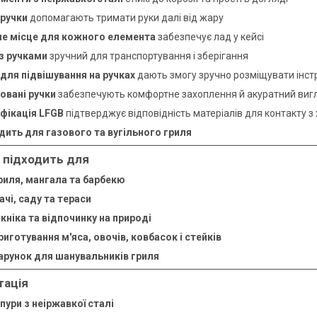
 ручки
допомагають тримати руки далі від жару
е місце для кожного елемента
забезпечує лад у кейсі
із ручками
зручний для транспортування і зберігання
 для підвішування на ручках
дають змогу зручно розміщувати інст
овані ручки
забезпечують комфортне захоплення й акуратний виг
фікація LFGB
підтверджує відповідність матеріалів для контакту 
дить для газового та вугільного гриля
 підходить для
риля, мангала та барбекю
ачі, саду та тераси
ікніка та відпочинку на природі
риготування м'яса, овочів, ковбасок і стейків
арунок для шанувальників гриля
тація
пури з неіржавкої сталі