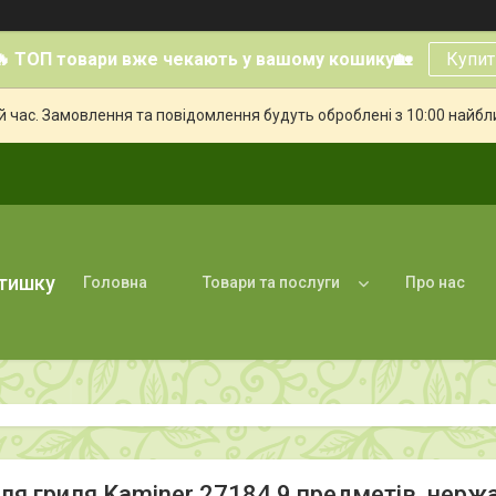
🔥 ТОП товари вже чекають у вашому кошику🏡
Купит
й час. Замовлення та повідомлення будуть оброблені з 10:00 найбли
атишку
Головна
Товари та послуги
Про нас
для гриля Kaminer 27184 9 предметів, нерж