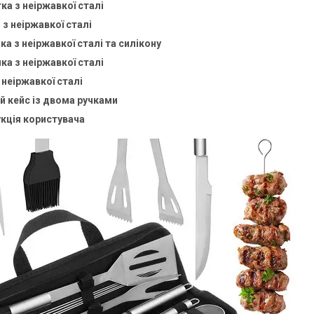
ка з неіржавкої сталі
 з неіржавкої сталі
ка з неіржавкої сталі та силікону
ка з неіржавкої сталі
 неіржавкої сталі
й кейс із двома ручками
укція користувача