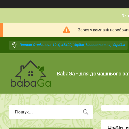
✨ 
Зараз у компанії неробочи
Василя Стефаника 19.4, 45400, Укрїна, Нововолинськ, Україна
BabaGa - для домашнього з
Набір 