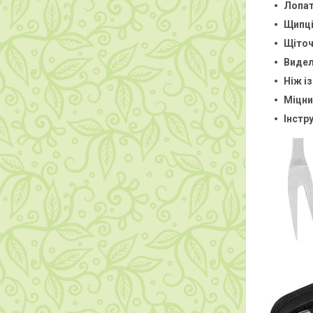
Лопат
Щипці
Щіточ
Видел
Ніж із
Міцни
Інстр