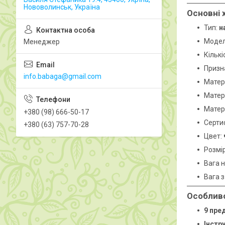
Нововолинськ, Україна
Основні 
Тип:
н
Моде
Менеджер
Кількі
Призн
info.babaga@gmail.com
Матері
Матер
Матер
+380 (98) 666-50-17
Серти
+380 (63) 757-70-28
Цвет:
Розмі
Вага 
Вага 
Особливо
9 пре
Інстр