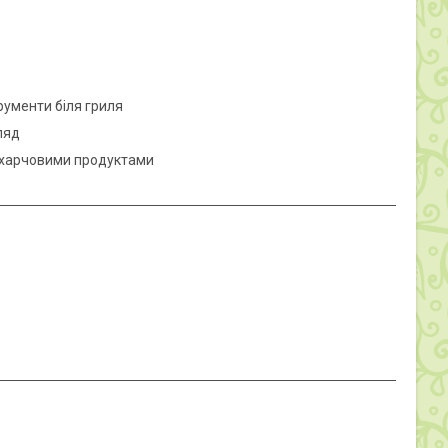
рументи біля гриля
ляд
з харчовими продуктами