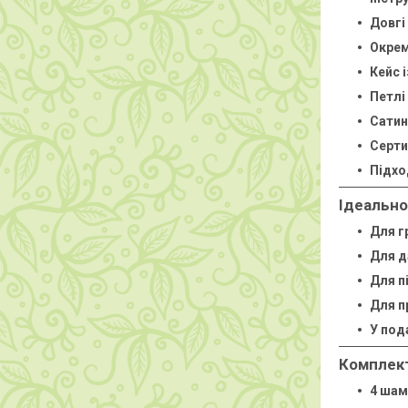
Довгі
Окрем
Кейс 
Петлі
Сатин
Серти
Підхо
Ідеально
Для г
Для д
Для п
Для п
У под
Комплек
4 шам