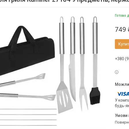
Готово 
749 
Купи
+380 (9
У компа
будь-я
поверн