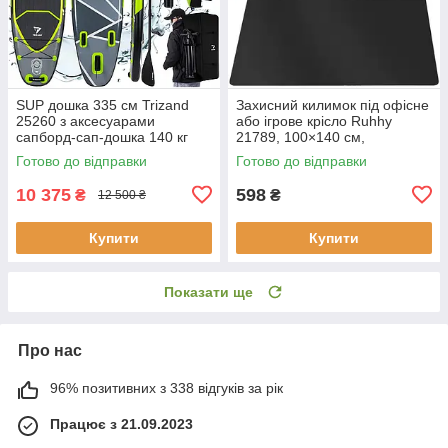
SUP дошка 335 см Trizand
Захисний килимок під офісне
25260 з аксесуарами
або ігрове крісло Ruhhy
сапборд-сап-дошка 140 кг
21789, 100×140 см,
поліпропілен
Готово до відправки
Готово до відправки
10 375
598
₴
₴
12 500 ₴
Купити
Купити
Показати ще
Про нас
96% позитивних з 338 відгуків за рік
Працює з 21.09.2023