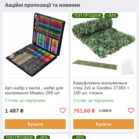
Акційні пропозиції та новинки
ТОП ПРОДАЖ
–30%
Камуфляжна маскувальна
Арт-набір у валізі , набір для
сітка 2x5 м Gardlov 27383 +
малювання Maaleo 288 шт.
100 шт. стяжок
Готово до відправки
Готово до відправки
1 487
761,60
₴
₴
1 088 ₴
Купити
Купити
ТОП ПРОДАЖ
–26%
–25%