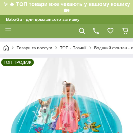
✨ 🔥 ТОП товари вже чекають у вашому кошику
🏡
BabaGa - для домашнього затишку
Товари та послуги
ТОП - Позиції
Водяний фонтан - к
ТОП ПРОДАЖ