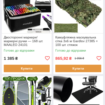
Двосторонні маркери/
Камуфляжна маскувальна
маркерні ручки — 168 шт.
сітка 3x6 м Gardlov 27385 +
MAALEO 24101
100 шт. стяжок
Готово до відправки
Готово до відправки
1 385
865,92
₴
₴
1 056 ₴
Купити
Купити
ТОП ПРОДАЖ
–17%