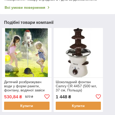
Всі умови повернення
Подібні товари компанії
Дитячий розбризкувач
Шоколадний фонтан
води у формі ракети,
Camry CR 4457 (500 мл,
фонтану, водяної завіси
37 см, Польща)
Kruzzel 24960
530,84
1 448
₴
₴
577 ₴
Купити
Купити