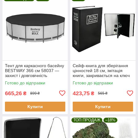
Тент для каркасного басейну
Сейф-книга для зберігання
BESTWAY 366 см 58037 —
цінностей 18 см, імітація
захист і довговічність
книги, закривається на ключ
Malatec 6148
Готово до відправки
Готово до відправки
665,26
423,75
₴
₴
899 ₴
565 ₴
Купити
Купити
ТОП ПРОДАЖ
–18%