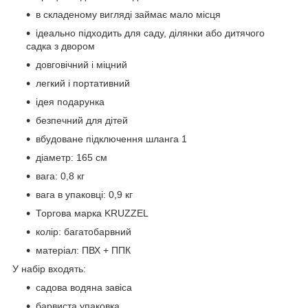
в складеному вигляді займає мало місця
ідеально підходить для саду, ділянки або дитячого
садка з двором
довговічний і міцний
легкий і портативний
ідея подарунка
безпечний для дітей
вбудоване підключення шланга 1
діаметр: 165 см
вага: 0,8 кг
вага в упаковці: 0,9 кг
Торгова марка KRUZZEL
колір: багатобарвний
матеріал: ПВХ + ППК
У набір входять:
садова водяна завіса
барвиста упаковка