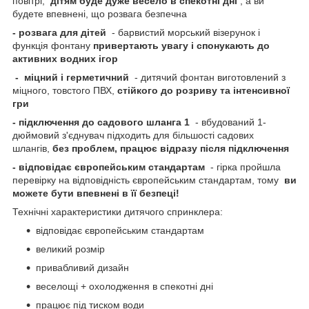
повітрі,
дітям буде дуже весело в спекотні дні
, а ви
будете впевнені, що розвага безпечна
- розвага для дітей
- барвистий морський візерунок і
функція фонтану
привертають увагу і спонукають до
активних водних ігор
- міцний і герметичний
- дитячий фонтан виготовлений з
міцного, товстого ПВХ,
стійкого до розриву та інтенсивної
гри
- підключення до садового шланга 1
- вбудований 1-
дюймовий з'єднувач підходить для більшості садових
шлангів,
без проблем, працює відразу після підключення
- відповідає європейським стандартам
- гірка пройшла
перевірку на відповідність європейським стандартам, тому
ви
можете бути впевнені в її безпеці!
Технічні характеристики дитячого спринклера:
відповідає європейським стандартам
великий розмір
привабливий дизайн
веселощі + охолодження в спекотні дні
працює під тиском води