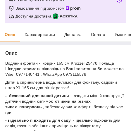
Замовлення під захистом
Доступна доставка
Опис
Характеристики
Доставка
Оплата
Умови п
Опис
Водяний фонтан - коврик 165 см Kruzzel 25478 Польща
Швидше отримати відповідь на Ваші запитання Ви можете по
Viber 0977140441 , WhatsApp 0979115578
Дитяча спринклерна вода, килимок для фонтану, садовий
штор XL 165 см для літніх розваг!
-
безпечний для вашої дитини
- завдяки міцній конструкції
дитячий водний килимок
стійкий на різних
типах
поверхонь
, забезпечуючи комфорт і безпеку під час
гри
- і
ідеально підходить для саду
- ідеально підходить для
садів, газонів або інших приміщень на відкритому