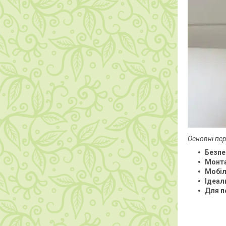
Основні пер
Безпе
Монта
Мобіл
Ідеал
Для п