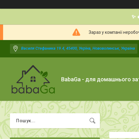
✨ 
Зараз у компанії неробо
Василя Стефаника 19.4, 45400, Укрїна, Нововолинськ, Україна
BabaGa - для домашнього з