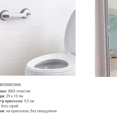
рактеристики:
іал:
ABS-пластик
ри:
29 x 10 см
тр присосок:
9,5 см
:
біло-сірий
аж:
на присосках, без свердління