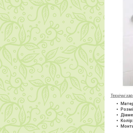
Технічні ха
Матер
Розмі
Діаме
Колір
Монт