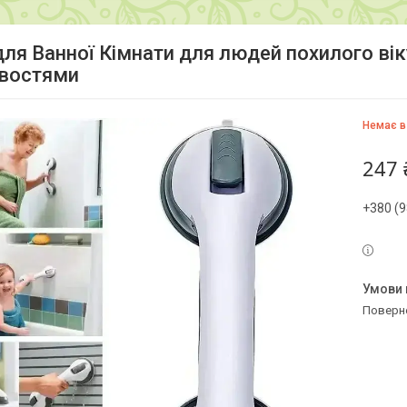
для Ванної Кімнати для людей похилого вік
востями
Немає в
247 
+380 (9
поверн