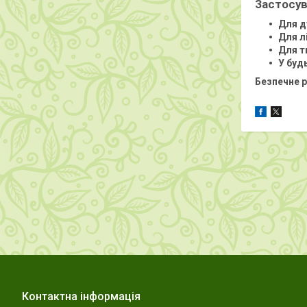
Застосув
Для д
Для лі
Для т
У буд
Безпечне р