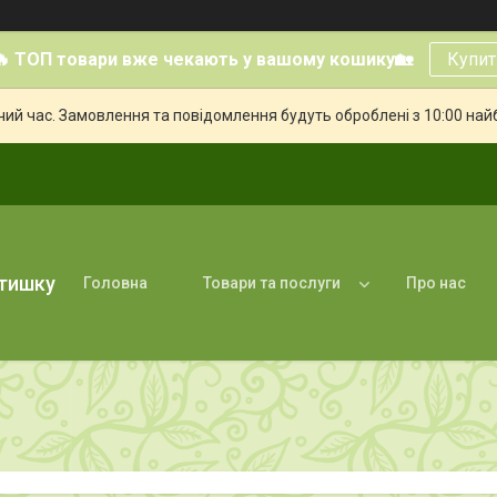
🔥 ТОП товари вже чекають у вашому кошику🏡
Купит
чий час. Замовлення та повідомлення будуть оброблені з 10:00 най
атишку
Головна
Товари та послуги
Про нас