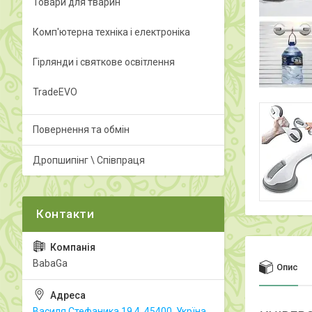
Товари для тварин
Комп'ютерна техніка і електроніка
Гірлянди і святкове освітлення
TradeEVO
Повернення та обмін
Дропшипінг \ Співпраця
BabaGa
Опис
Василя Стефаника 19.4, 45400, Укрїна,