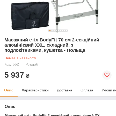
Масажний стіл BodyFit 70 см 2-секційний
алюмінієвий XXL, складний, з
подлокітниками, кушетка - Польща
Немає в наявності
Код: 552
Роздріб
5 937
₴
Опис
Характеристики
Доставка
Оплата
Умови п
Опис
Масажний стіл BodyFit 2-секційний алюмінієвий XXL,