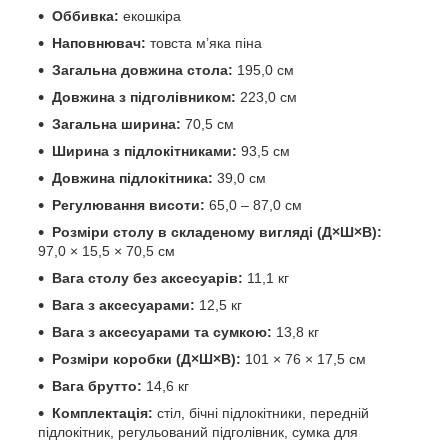
Оббивка:
екошкіра
Наповнювач:
товста м’яка піна
Загальна довжина стола:
195,0 см
Довжина з підголівником:
223,0 см
Загальна ширина:
70,5 см
Ширина з підлокітниками:
93,5 см
Довжина підлокітника:
39,0 см
Регулювання висоти:
65,0 – 87,0 см
Розміри столу в складеному вигляді (Д×Ш×В):
97,0 × 15,5 × 70,5 см
Вага столу без аксесуарів:
11,1 кг
Вага з аксесуарами:
12,5 кг
Вага з аксесуарами та сумкою:
13,8 кг
Розміри коробки (Д×Ш×В):
101 × 76 × 17,5 см
Вага брутто:
14,6 кг
Комплектація:
стіл, бічні підлокітники, передній
підлокітник, регульований підголівник, сумка для