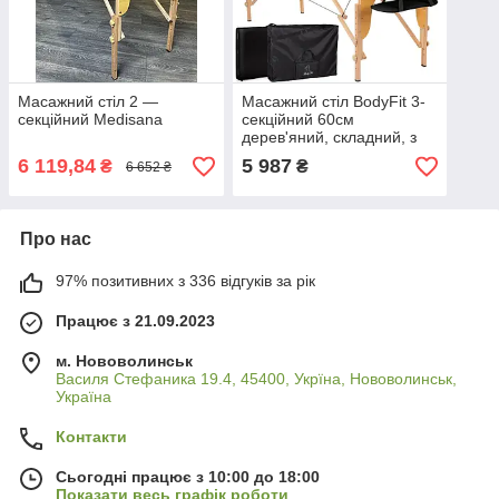
Масажний стіл 2 —
Масажний стіл BodyFit 3-
секційний Medisana
секційний 60см
дерев'яний, складний, з
аксесуарами, кушетка -
6 119,84
5 987
₴
₴
6 652 ₴
Польща Чорний
Про нас
97% позитивних з 336 відгуків за рік
Працює з 21.09.2023
м. Нововолинськ
Василя Стефаника 19.4, 45400, Укрїна, Нововолинськ,
Україна
Контакти
Сьогодні працює з 10:00 до 18:00
Показати весь графік роботи