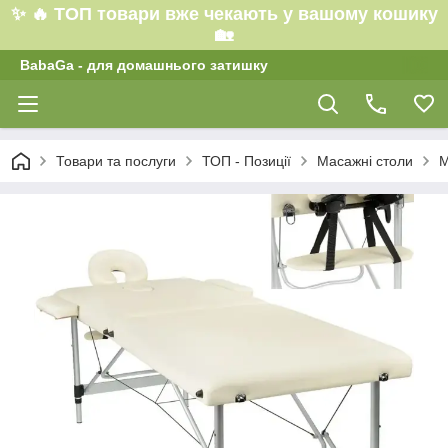
✨ 🔥 ТОП товари вже чекають у вашому кошику
🏡
BabaGa - для домашнього затишку
Товари та послуги
ТОП - Позиції
Масажні столи
М