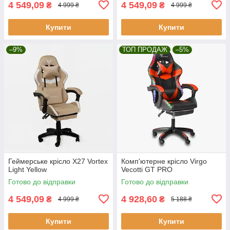
4 549,09
4 549,09
₴
₴
4 999 ₴
4 999 ₴
Купити
Купити
–9%
ТОП ПРОДАЖ
–5%
Геймерське крісло X27 Vortex
Комп'ютерне крісло Virgo
Light Yellow
Vecotti GT PRO
Готово до відправки
Готово до відправки
4 549,09
4 928,60
₴
₴
4 999 ₴
5 188 ₴
Купити
Купити