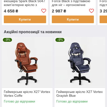
екошкіра Spark Black 5047
Force Black з підставкою
Forc
комп'ютерне крісло з
для ніг – ергономічне
підс
механізмом гойдання
комп'ютерне крісло
ерго
4 658
2 987
3 2
₴
₴
кріс
Купити
Купити
Акційні пропозиції та новинки
–9%
–9%
Геймерське крісло X27 Vortex
Геймерське крісло X27 Vortex
Vortex Coffe
Grayish Blue
Готово до відправки
Готово до відправки