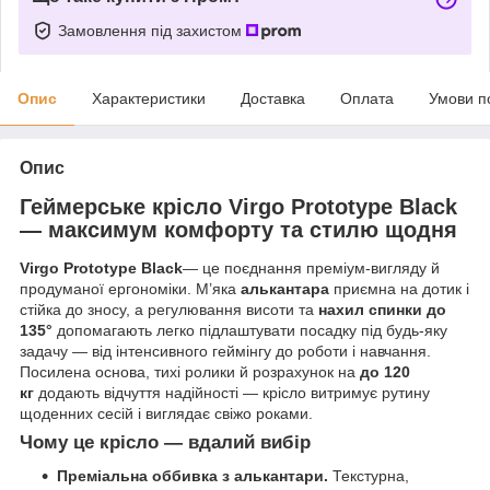
Замовлення під захистом
Опис
Характеристики
Доставка
Оплата
Умови п
Опис
Геймерське крісло Virgo Prototype Black
— максимум комфорту та стилю щодня
Virgo Prototype Black
— це поєднання преміум-вигляду й
продуманої ергономіки. М’яка
алькантара
приємна на дотик і
стійка до зносу, а регулювання висоти та
нахил спинки до
135°
допомагають легко підлаштувати посадку під будь-яку
задачу — від інтенсивного геймінгу до роботи і навчання.
Посилена основа, тихі ролики й розрахунок на
до 120
кг
додають відчуття надійності — крісло витримує рутину
щоденних сесій і виглядає свіжо роками.
Чому це крісло — вдалий вибір
Преміальна оббивка з алькантари.
Текстурна,