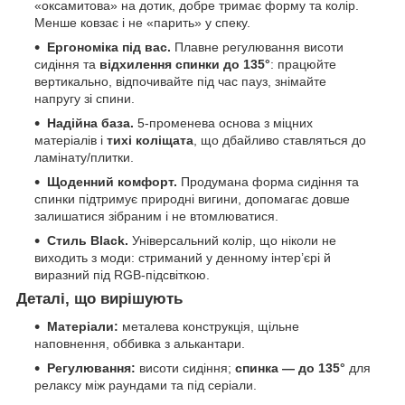
«оксамитова» на дотик, добре тримає форму та колір.
Менше ковзає і не «парить» у спеку.
Ергономіка під вас.
Плавне регулювання висоти
сидіння та
відхилення спинки до 135°
: працюйте
вертикально, відпочивайте під час пауз, знімайте
напругу зі спини.
Надійна база.
5-променева основа з міцних
матеріалів і
тихі коліщата
, що дбайливо ставляться до
ламінату/плитки.
Щоденний комфорт.
Продумана форма сидіння та
спинки підтримує природні вигини, допомагає довше
залишатися зібраним і не втомлюватися.
Стиль Black.
Універсальний колір, що ніколи не
виходить з моди: стриманий у денному інтер’єрі й
виразний під RGB-підсвіткою.
Деталі, що вирішують
Матеріали:
металева конструкція, щільне
наповнення, оббивка з алькантари.
Регулювання:
висоти сидіння;
спинка — до 135°
для
релаксу між раундами та під серіали.