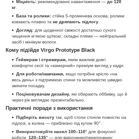
Міцність:
рекомендоване навантаження —
до 120
кг
.
База та ролики:
стійка 5-променева основа; ролики
ковзають плавно та
не дряпають підлогу
.
Догляд:
для щоденної свіжості достатньо сухого
чищення м’якою щіткою; складні плями — нейтральний
засіб і мінімум вологи.
Кому підійде Virgo Prototype Black
Ґеймерам і стримерам,
яким важливі довгі
комфортні сесії та «камерний» преміум-вигляд у кадрі.
Для роботи/навчання,
якщо потрібне крісло «на
весь день» з підтримкою спини та можливістю швидко
змінити посадку.
Поціновувачам дизайну,
які обирають оббивку, що й
через рік виглядає презентабельно.
Практичні поради з використання
Підберіть висоту
так, щоб стопи стояли повністю на
підлозі, а коліна — приблизно під кутом 90°.
Використовуйте нахил 100–110°
для фокусної
роботи,
120–135°
— для відпочинку/перепочинку.