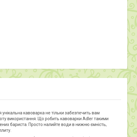
Ця унікальна кавоварка не тільки забезпечить вам
тоту використання. Що робить кавоварки Adler такими
ених бариста. Просто налийте води в нижню ємність,
плиту.