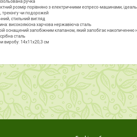
ізольована ручка
ктний розмір порівняно з електричними еспресо-машинами, ідеально
, трекінгу чи подорожей
чний, стильний вигляд
ина: високоякісна харчова нержавіюча сталь
рій оснащений запобіжним клапаном, який запобігає накопиченню н
 срібна сталь
и виробу: 14x11x20,3 см