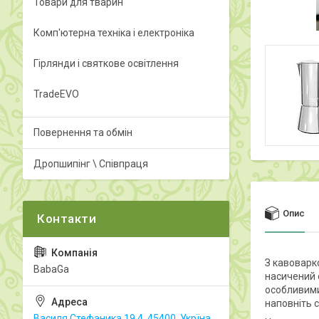
Товари для тварин
Комп'ютерна техніка і електроніка
Гірлянди і святкове освітлення
TradeEVO
Повернення та обмін
Дропшипінг \ Співпраця
Опис
З кавоварк
BabaGa
насичений 
особливими
наповніть с
Василя Стефаника 19.4, 45400, Укрїна,