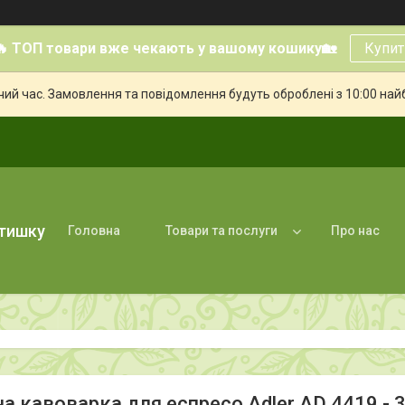
🔥 ТОП товари вже чекають у вашому кошику🏡
Купит
чий час. Замовлення та повідомлення будуть оброблені з 10:00 най
атишку
Головна
Товари та послуги
Про нас
на кавоварка для еспресо Adler AD 4419 - 