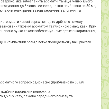
оваркою, яка забезпечить ароматні та міцні чашки цього
риготування до 6 чашок еспресо, кожна приблизно по 50 мл,
чаючи електричні, газові, керамічні, галогенні та
истовувати кавові зерна не надто дрібного помелу,
атися винятковим ароматом та глибиною смаку кави. Крім
ольована ручка також забезпечує комфортне використання,
і. Її компактний розмір легко поміщається у ваш рюкзак
 ароматного еспресо одночасно (приблизно по 50 мл
ндукційних варильних поверхнях
о дрібну каву, бажано середнього помелу та