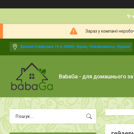
✨ 
Зараз у компанії неробо
Василя Стефаника 19.4, 45400, Укрїна, Нововолинськ, Україна
BabaGa - для домашнього з
гейзер