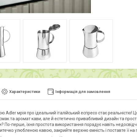
Характеристики
Інформація для замовлення
ою Adler мрія про ідеальний італійський еспресо стає реальністю! 
смак та аромат кави, але й естетично привабливий дизайн та прос
? По-перше, їхня простота використання порадує навіть недосвідч
итечко улюбленою кавою, закрийте верхню ємність і поставте її на 