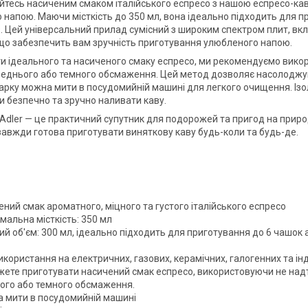
тесь насиченим смаком італійського еспресо з нашою еспресо-кав
о напою. Маючи місткість до 350 мл, вона ідеально підходить для п
. Цей універсальний прилад сумісний з широким спектром плит, вклю
, що забезпечить вам зручність приготування улюбленого напою.
и ідеального та насиченого смаку еспресо, ми рекомендуємо викор
еднього або темного обсмаження. Цей метод дозволяє насолоджув
варку можна мити в посудомийній машині для легкого очищення. Із
 безпечно та зручно наливати каву.
Adler — це практичний супутник для подорожей та пригод на природ
 завжди готова приготувати виняткову каву будь-коли та будь-де.
ний смак ароматного, міцного та густого італійського еспресо
мальна місткість: 350 мл
ий об'єм: 300 мл, ідеально підходить для приготування до 6 чашок
икористання на електричних, газових, керамічних, галогенних та і
жете приготувати насичений смак еспресо, використовуючи не надт
ого або темного обсмаження.
 мити в посудомийній машині