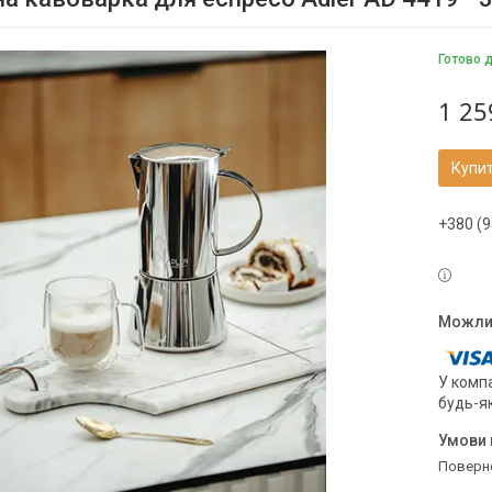
Готово 
1 25
Купи
+380 (9
У компа
будь-я
поверн