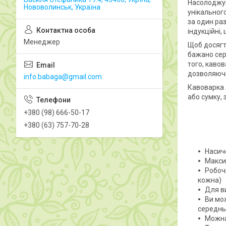
Насолоджуй
Нововолинськ, Україна
унікальног
за один раз
індукційні
Менеджер
Щоб досягт
бажано сер
того, каво
дозволяючи
info.babaga@gmail.com
Кавоварка 
або сумку,
+380 (98) 666-50-17
+380 (63) 757-70-28
Насиче
Макси
Робоч
кожна)
Для в
Ви мо
середнь
Можна