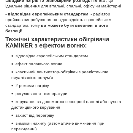
швидкий нагрів та рівномірний розподіл тепла
, це
ідеальне рішення для вітальні, спальні, офісу чи майстерні
- відповідає європейським стандартам
- радіатор
пройшов випробування на відповідність європейським
стандартам, тому
ви можете бути впевнені в його
безпеці!
Технічні характеристики обігрівача
KAMINER з ефектом вогню:
відповідає європейським стандартам
ефект палаючого вогню
класичний вентилятор-обігрівач з реалістичною
візуалізацією полум'я
2 режими нагріву
регулювання температури
керування за допомогою сенсорної панелі або пульта
дистанційного керування
захист від перегріву
вимикач нахилу (автоматичне вимкнення при
перекиданні)