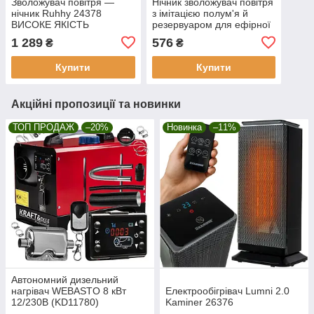
Зволожувач повітря —
Нічник зволожувач повітря
нічник Ruhhy 24378
з імітацією полум'я й
ВИСОКЕ ЯКІСТЬ
резервуаром для ефірної
ЗГОТУВАННЯ
олії аромадифузор 180 мл
1 289
576
₴
₴
Ruhhy 225
Купити
Купити
Акційні пропозиції та новинки
ТОП ПРОДАЖ
–20%
Новинка
–11%
Автономний дизельний
нагрівач WEBASTO 8 кВт
Електрообігрівач Lumni 2.0
12/230В (KD11780)
Kaminer 26376