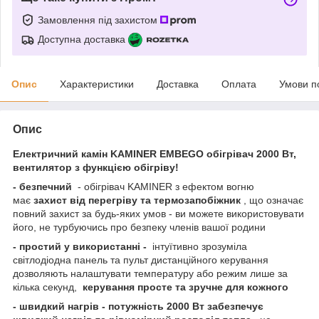
Замовлення під захистом
Доступна доставка
Опис
Характеристики
Доставка
Оплата
Умови п
Опис
Електричний камін KAMINER EMBEGO обігрівач 2000 Вт,
вентилятор з функцією обігріву!
- безпечний
- обігрівач KAMINER з ефектом вогню
має
захист від перегріву та термозапобіжник
, що означає
повний захист за будь-яких умов - ви можете використовувати
його, не турбуючись про безпеку членів вашої родини
- простий у використанні -
інтуїтивно зрозуміла
світлодіодна панель та пульт дистанційного керування
дозволяють налаштувати температуру або режим лише за
кілька секунд,
керування просте та зручне для кожного
- швидкий нагрів - потужність 2000 Вт забезпечує