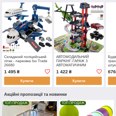
Складаний поліцейський
АВТОМОДИЛЬНИЙ
Буді
літак - парковка Iso Trade
ПАРКІНГ-ГАРАЖ З
тран
26680
АВТОМАТИЧНИМ
шту
ПІД'ЄМНИКОМ,
1 495
1 422
676
₴
₴
АВТОМОСЛЯМИ І
ВЕРТОЛІТОМ KRUZZEL
Купити
Купити
(24646)
Акційні пропозиції та новинки
ТОП ПРОДАЖ
ТОП ПРОДАЖ