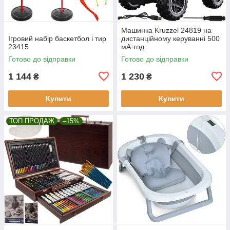
Машинка Kruzzel 24819 на
Ігровий набір баскетбол і тир
дистанційному керуванні 500
23415
мА·год
Готово до відправки
Готово до відправки
1 144
1 230
₴
₴
Купити
Купити
ТОП ПРОДАЖ
–15%