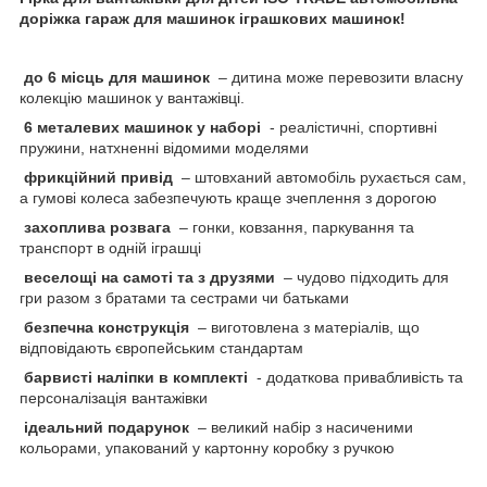
доріжка гараж для машинок іграшкових машинок!
до 6 місць для машинок
– дитина може перевозити власну
колекцію машинок у вантажівці.
6 металевих машинок у наборі
- реалістичні, спортивні
пружини, натхненні відомими моделями
фрикційний привід
– штовханий автомобіль рухається сам,
а гумові колеса забезпечують краще зчеплення з дорогою
захоплива розвага
– гонки, ковзання, паркування та
транспорт в одній іграшці
веселощі на самоті та з друзями
– чудово підходить для
гри разом з братами та сестрами чи батьками
безпечна конструкція
– виготовлена ​​з матеріалів, що
відповідають європейським стандартам
барвисті наліпки в комплекті
- додаткова привабливість та
персоналізація вантажівки
ідеальний подарунок
– великий набір з насиченими
кольорами, упакований у картонну коробку з ручкою