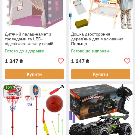
Дитячий палац-намет з
Дошка двостороння
трояндами та LED-
дерев'яна для малювання
підсвіткою: казка у вашій
Польща
кімнаті! Kruzzel
Готово до відправки
Готово до відправки
1 347
1 247
₴
₴
Купити
Купити
Топ