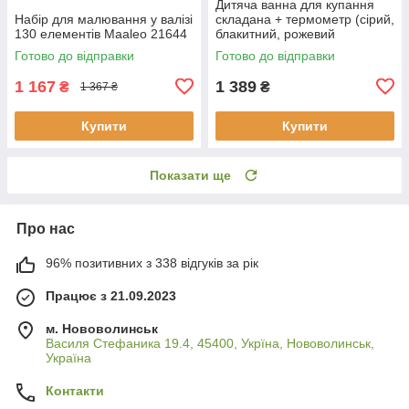
Дитяча ванна для купання
Набір для малювання у валізі
складана + термометр (сірий,
130 елементів Maaleo 21644
блакитний, рожевий
кольори), переносна ванна
Готово до відправки
Готово до відправки
1 167
1 389
₴
₴
1 367 ₴
Купити
Купити
Показати ще
Про нас
96% позитивних з 338 відгуків за рік
Працює з 21.09.2023
м. Нововолинськ
Василя Стефаника 19.4, 45400, Укрїна, Нововолинськ,
Україна
Контакти