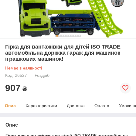
Гірка для вантажівки для дітей ISO TRADE
автомобільна доріжка гараж для машинок
іграшкових машинок!
Немає в наявності
Код: 26527
Роздріб
907
₴
Опис
Характеристики
Доставка
Оплата
Умови п
Опис
Гірка для вантажівки для дітей ISO TRADE автомобільна