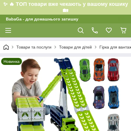
✨ 🔥 ТОП товари вже чекають у вашому кошику
🏡
BabaGa - для домашнього затишку
Товари та послуги
Товари для дітей
Гірка для ванта
Новинка