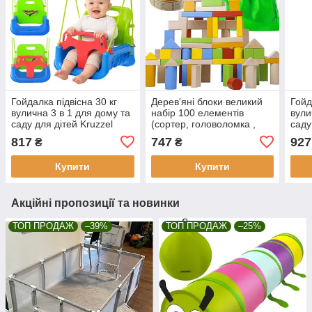
Гойдалка підвісна 30 кг
Дерев'яні блоки великий
Гойд
вулична 3 в 1 для дому та
набір 100 елементів
вули
саду для дітей Kruzzel
(сортер, головоломка ,
саду
27358
сумка) KRUZZEL 22666
2355
817
747
927
₴
₴
Купити
Купити
Акційні пропозиції та новинки
ТОП ПРОДАЖ
–39%
ТОП ПРОДАЖ
–25%