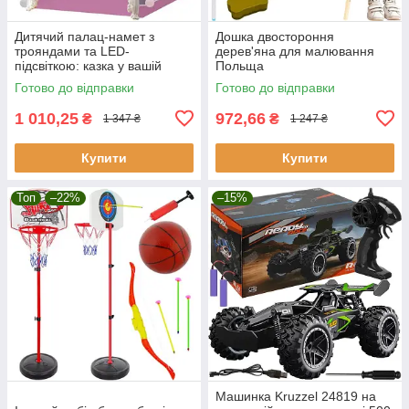
Дитячий палац-намет з
Дошка двостороння
трояндами та LED-
дерев'яна для малювання
підсвіткою: казка у вашій
Польща
кімнаті! Kruzzel
Готово до відправки
Готово до відправки
1 010,25
972,66
₴
₴
1 347 ₴
1 247 ₴
Купити
Купити
Топ
–22%
–15%
Машинка Kruzzel 24819 на