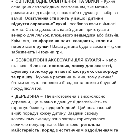
СВІТЛОДІОДНЕ ОСВІТЛЕННЯ
ТА ЗВУКИ
- Кухня
оснащена світлодіодним освітленням, яке можна
розмістити під шафою, в шафі або в духовці – вибір за
вами!
Освітлення створить у вашої дитини
відчуття справжньої кухні
, особливо коли в кімнаті
темно. Світло дозволить вашій дитині приготувати
вечерю для ляльок, плюшевого ведмедика або батьків.
Крім того,
конфорки на плиті клацають, коли ви
повертаєте ручки
! Ваша дитина буде в захваті – кухня
забезпечить їй години гри.
БЕЗКОШТОВНІ АКСЕСУАРИ ДЛЯ КУХАРЯ -
набір
включає
4 ложки: ополоник, ложку для спагетті,
шумівку та ложку для пасти; каструлю, сковороду
та кришку
. Кухонна раковина знімна, тому дитина/
батьки можуть наповнити її водою та помити брудний
посуд після гри.
ДЕРЕВ'ЯНА –
Піч виготовлена ​​з високоякісної
деревини, що значно підвищує її довговічність та
гарантує безпеку і здоров'я дітей. Цей позачасовий
виріб порадує кожну дитину. Завдяки своєму
класичному вигляду вона завжди користувалася
великою популярністю. Винятково
ретельна
майстерність, поряд з естетичним оздобленням та