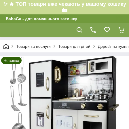
✨ 🔥 ТОП товари вже чекають у вашому кошику
🏡
BabaGa - для домашнього затишку
Товари та послуги
Товари для дітей
Дерев'яна кухня
Новинка