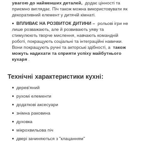
увагою до найменших деталей,
додає цінності та
приємно виглядає. Піч також можна використовувати як
декоративний елемент у дитячій кімнаті.
ВПЛИВАЄ НА РОЗВИТОК ДИТИНИ –
рольові ігри не
лише розважають, але й розвивають уяву та
стимулюють творче мислення, навчають командній
роботі, покращують соціальні та інтеграційні навички.
Вони покращують ручні та акторські здібності, а
також
можуть надихати та сприяти успіху майбутнього
кухаря
.
Технічні характеристики кухні:
дерев'яний
рухомі елементи
додаткові аксесуари
знімна раковина
духовка
мікрохвильова піч
двері зачиняються з "клацанням"