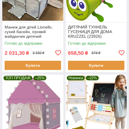
Манеж для дітей Lionello,
ДИТЯЧИЙ ТУННЕЛЬ
сухий басейн, ігровий
ГУСЕНИЦЯ ДЛЯ ДОМА
майданчик дитячий
KRUZZEL (23926)
майданчик
Готово до відправки
Готово до відправки
2 031,30
658,50
₴
₴
3 330 ₴
878 ₴
Купити
Купити
ТОП ПРОДАЖ
–25%
Новинка
–22%