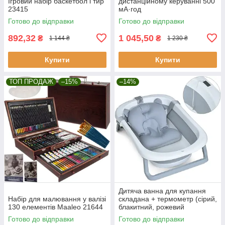
Ігровий набір баскетбол і тир
дистанційному керуванні 500
23415
мА·год
Готово до відправки
Готово до відправки
892,32
1 045,50
₴
₴
1 144 ₴
1 230 ₴
Купити
Купити
ТОП ПРОДАЖ
–15%
–14%
Дитяча ванна для купання
Набір для малювання у валізі
складана + термометр (сірий,
130 елементів Maaleo 21644
блакитний, рожевий
кольори), переносна ванна
Готово до відправки
Готово до відправки