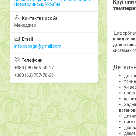
Круглий
Нововолинськ, Україна
темпера
Менеджер
Циферблатн
швидко вим
довготрива
info.babaga@gmail.com
системах о
Детальн
+380 (98) 666-50-17
+380 (63) 757-70-28
для ви
точне
уніве
прост
кріпи
Задні
встанов
датчи
вигот
діапаз
діамет