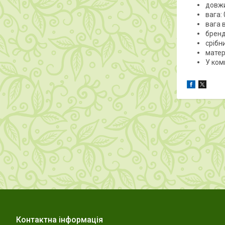
довжи
вага: 
вага в
бренд
срібни
матері
У ком