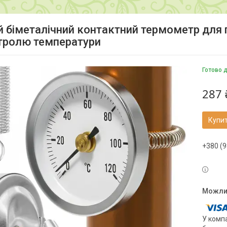
й біметалічний контактний термометр для 
тролю температури
Готово 
287 
Купи
+380 (9
У компа