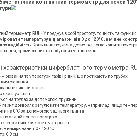
 біметалічний контактний термометр для печей 120
тури
ий термометр RUHHY поєднує в собі простоту, точність та функціо
ірювати температуру в діапазоні від 0 до 120°C, а міцна конст
лу надійність.
Кріпильна пружина дозволяє легко кріпити пристрі
палення, промислових та побутових установках.
і характеристики циферблатного термометра R
мірювання температури газів і рідин, що протікають по трубах
 вимірювання
рсальне використання
а експлуатація
ться на трубах за допомогою пружини
й гвинт дозволяє регулювати температуру, наприклад, якщо темпера
ити на 0°C за допомогою заднього гвинта
к на задній панелі пристрою
овлено з високоякісних матеріалів
он вимірювання: 0 - 120 °C
р: 6,3 см