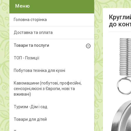
Кругли
Головна сторінка
до кон
Доставка та оплата
Товари та послуги
ТОП - Позиції
Побутова техніка для кухні
Кавомашини (побутові, професійні,
сенсорні,якісні з Європи, нові та
вживані)
Туризм -Дім і сад
Товари для дітей