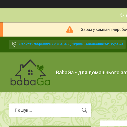
✨ 
Зараз у компанії неробо
Василя Стефаника 19.4, 45400, Укрїна, Нововолинськ, Україна
BabaGa - для домашнього з