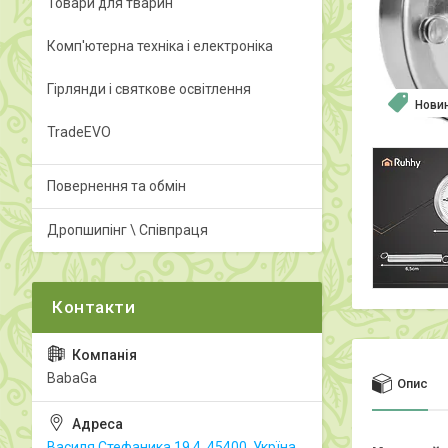
Товари для тварин
Комп'ютерна техніка і електроніка
Гірлянди і святкове освітлення
Нови
TradeEVO
Повернення та обмін
Дропшипінг \ Співпраця
BabaGa
Опис
Василя Стефаника 19.4, 45400, Укрїна,