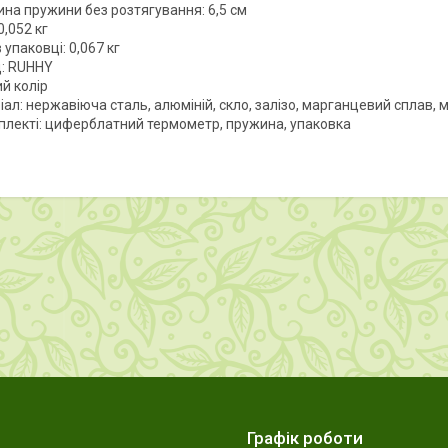
на пружини без розтягування: 6,5 см
0,052 кг
 упаковці: 0,067 кг
: RUHHY
й колір
ал: нержавіюча сталь, алюміній, скло, залізо, марганцевий сплав, 
плекті: циферблатний термометр, пружина, упаковка
Графік роботи