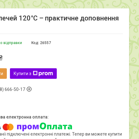
печей 120°C – практичне доповнення
до відправки
Код:
26557
₴
ти
Купити з
8) 666-50-17
нії підключені електронні платежі. Тепер ви можете купити