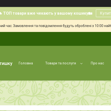
🔥 ТОП товари вже чекають у вашому кошику🏡
Купит
чий час. Замовлення та повідомлення будуть оброблені з 10:00 най
атишку
Головна
Товари та послуги
Про нас