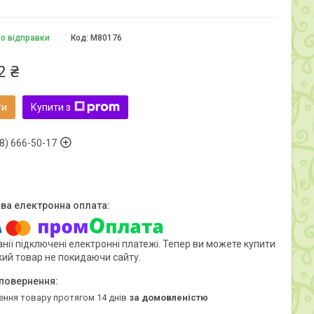
до відправки
Код:
M80176
2 ₴
ти
Купити з
8) 666-50-17
нії підключені електронні платежі. Тепер ви можете купити
кий товар не покидаючи сайту.
ення товару протягом 14 днів
за домовленістю