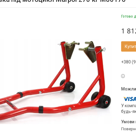
Готово 
1 81
Купи
+380 (9
У компа
будь-я
поверн