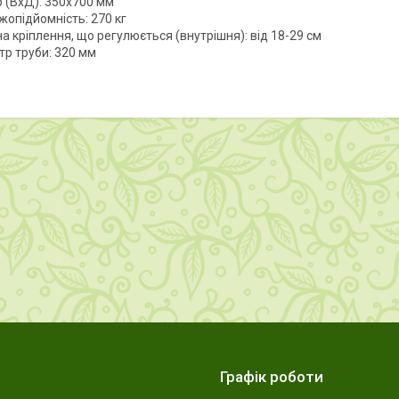
р (ВхД): 350х700 мм
жопідйомність: 270 кг
 кріплення, що регулюється (внутрішня): від 18-29 см
тр труби: 320 мм
Графік роботи