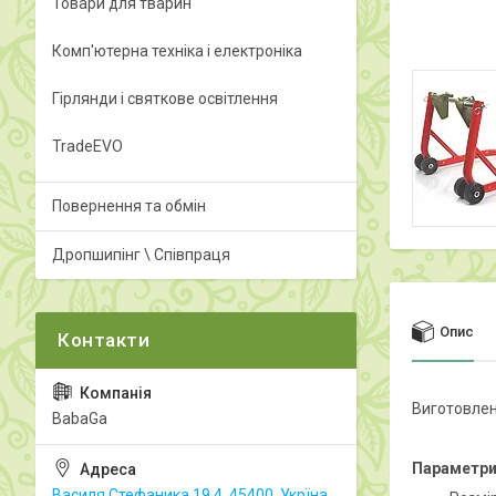
Товари для тварин
Комп'ютерна техніка і електроніка
Гірлянди і святкове освітлення
TradeEVO
Повернення та обмін
Дропшипінг \ Співпраця
Опис
Виготовлен
BabaGa
Параметр
Василя Стефаника 19.4, 45400, Укрїна,