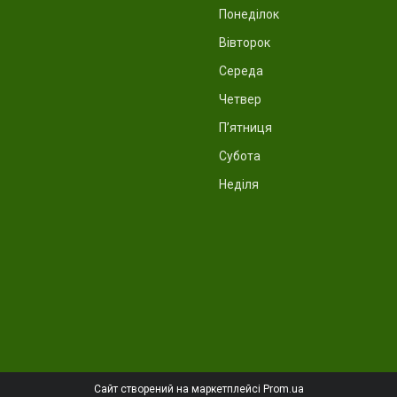
Понеділок
Вівторок
Середа
Четвер
Пʼятниця
Субота
Неділя
Сайт створений на маркетплейсі
Prom.ua