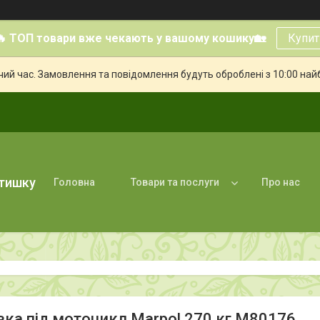
🔥 ТОП товари вже чекають у вашому кошику🏡
Купит
чий час. Замовлення та повідомлення будуть оброблені з 10:00 най
атишку
Головна
Товари та послуги
Про нас
вка під мотоцикл Marpol 270 кг M80176