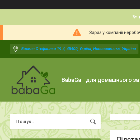
✨ 
Зараз у компанії неробо
Василя Стефаника 19.4, 45400, Укрїна, Нововолинськ, Україна
BabaGa - для домашнього з
Підста