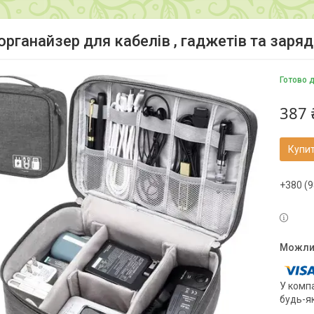
рганайзер для кабелів , гаджетів та заряд
Готово 
387 
Купи
+380 (9
У компа
будь-я