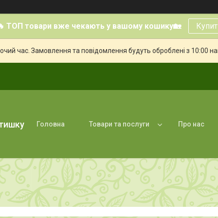
🔥 ТОП товари вже чекають у вашому кошику🏡
Купит
бочий час. Замовлення та повідомлення будуть оброблені з 10:00 н
атишку
Головна
Товари та послуги
Про нас