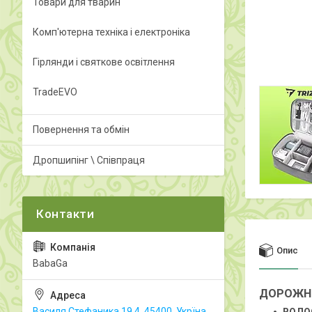
Товари для тварин
Комп'ютерна техніка і електроніка
Гірлянди і святкове освітлення
TradeEVO
Повернення та обмін
Дропшипінг \ Співпраця
Опис
BabaGa
ДОРОЖНІ
Василя Стефаника 19.4, 45400, Укрїна,