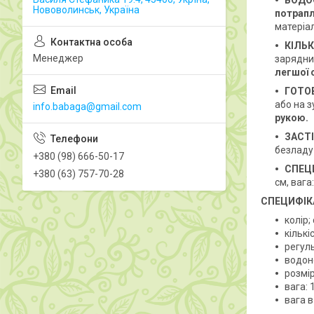
ВОДО
Нововолинськ, Україна
потрапл
матеріал
КІЛЬК
Менеджер
зарядни
легшої 
ГОТО
або на з
info.babaga@gmail.com
рукою.
ЗАСТ
безладу 
+380 (98) 666-50-17
СПЕЦ
+380 (63) 757-70-28
см, вага:
СПЕЦИФІК
колір;
кількі
регуль
водон
розмір
вага: 
вага в