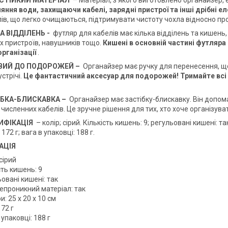
СТІЙКИЙ МАТЕРІАЛ
– Матеріал, з якого виготовлено органайзер,
яння води, захищаючи кабелі, зарядні пристрої та інші дрібні е
ів, що легко очищаються, підтримувати чистоту чохла відносно про
А ВІДДІЛЕНЬ -
футляр для кабелів має кілька відділень та кишень, 
х пристроїв, навушників тощо.
Кишені в основній частині футляра р
організації
.
ВИЙ ДО ПОДОРОЖЕЙ –
Органайзер має ручку для перенесення, що
устрічі.
Це фантастичний аксесуар для подорожей! Тримайте всі ка
ІБКА-БЛИСКАВКА –
Органайзер має застібку-блискавку. Він допома
численних кабелів. Це зручне рішення для тих, хто хоче організуват
ИФІКАЦІЯ
– колір; сірий. Кількість кишень: 9; регульовані кишені: т
 172 г; вага в упаковці: 188 г.
АЦІЯ
 сірий
сть кишень: 9
овані кишені: так
епроникний матеріал: так
и: 25 x 20 x 10 см
172 г
 упаковці: 188 г