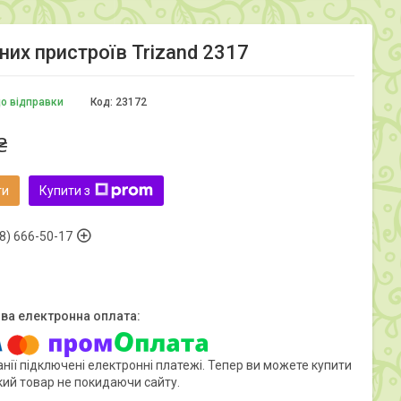
них пристроїв Trizand 2317
до відправки
Код:
23172
₴
ти
Купити з
8) 666-50-17
нії підключені електронні платежі. Тепер ви можете купити
кий товар не покидаючи сайту.