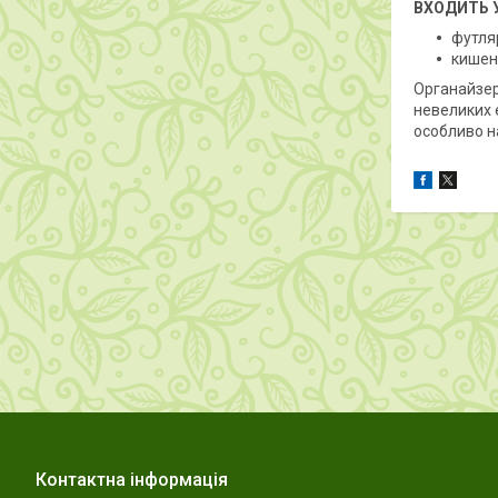
ВХОДИТЬ У
футля
кишен
Органайзер 
невеликих 
особливо на