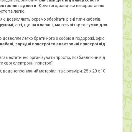
 є водонепроникним.
Він захищає від випадкового
лектронні гаджети
. Крім того, завдяки використанню
сто та легко.
які дозволяють окремо зберігати різні типи кабелів,
ухомі, а ті, що на клапані, мають сітку та гумки для
 дозволяє легко брати його з собою в подорожі, офіс
белі, зарядні пристрої та електронні пристрої під
гає естетично організувати простір, позбавляючи від
и свої електронні пристрої.
ак; водонепроникний матеріал: так; розміри: 25 x 20 x 10