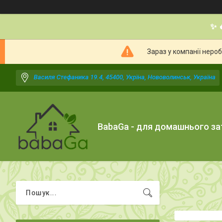
✨ 
Зараз у компанії неро
Василя Стефаника 19.4, 45400, Укрїна, Нововолинськ, Україна
BabaGa - для домашнього з