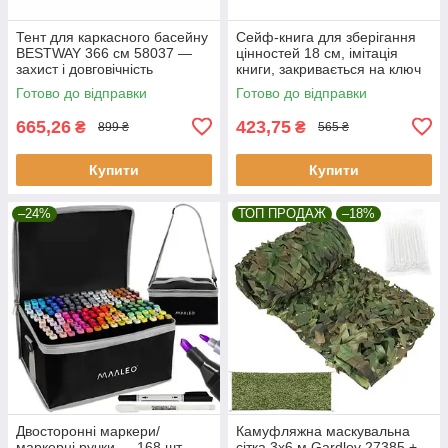
Тент для каркасного басейну
Сейф-книга для зберігання
BESTWAY 366 см 58037 —
цінностей 18 см, імітація
захист і довговічність
книги, закривається на ключ
Malatec 6148
Готово до відправки
Готово до відправки
665,26
423,75
₴
₴
899 ₴
565 ₴
Купити
Купити
–24%
ТОП ПРОДАЖ
–18%
Двосторонні маркери/
Камуфляжна маскувальна
маркерні ручки — 168 шт.
сітка 3x6 м Gardlov 27385 +