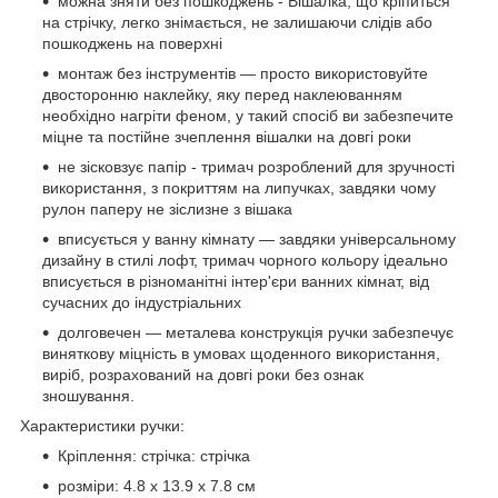
можна зняти без пошкоджень - Вішалка, що кріпиться
на стрічку, легко знімається, не залишаючи слідів або
пошкоджень на поверхні
монтаж без інструментів — просто використовуйте
двосторонню наклейку, яку перед наклеюванням
необхідно нагріти феном, у такий спосіб ви забезпечите
міцне та постійне зчеплення вішалки на довгі роки
не зісковзує папір - тримач розроблений для зручності
використання, з покриттям на липучках, завдяки чому
рулон паперу не зіслизне з вішака
вписується у ванну кімнату — завдяки універсальному
дизайну в стилі лофт, тримач чорного кольору ідеально
вписується в різноманітні інтер'єри ванних кімнат, від
сучасних до індустріальних
долговечен — металева конструкція ручки забезпечує
виняткову міцність в умовах щоденного використання,
виріб, розрахований на довгі роки без ознак
зношування.
Характеристики ручки:
Кріплення: стрічка: стрічка
розміри: 4.8 x 13.9 x 7.8 см