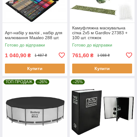
Камуфляжна маскувальна
Арт-набір у валізі , набір для
сітка 2x5 м Gardlov 27383 +
малювання Maaleo 288 шт.
100 шт. стяжок
Готово до відправки
Готово до відправки
1 040,90
761,60
₴
₴
1 487 ₴
1 088 ₴
Купити
Купити
ТОП ПРОДАЖ
–26%
–25%