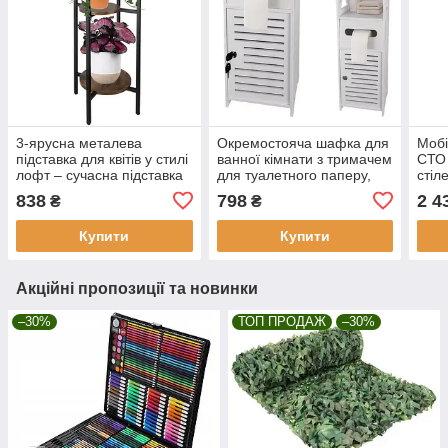
3-ярусна металева
Окремостояча шафка для
Мобі
підставка для квітів у стилі
ванної кімнати з тримачем
СТО
лофт – сучасна підставка
для туалетного паперу,
стіл
для квітів та рослин у
що замикається, колонна
інст
838
798
2 4
₴
₴
горщиках для вітальні
полиця білого кольору
ящи
RUHHY 25627
Ruhhy 25763
Купити
Купити
Акційні пропозиції та новинки
–30%
ТОП ПРОДАЖ
–30%