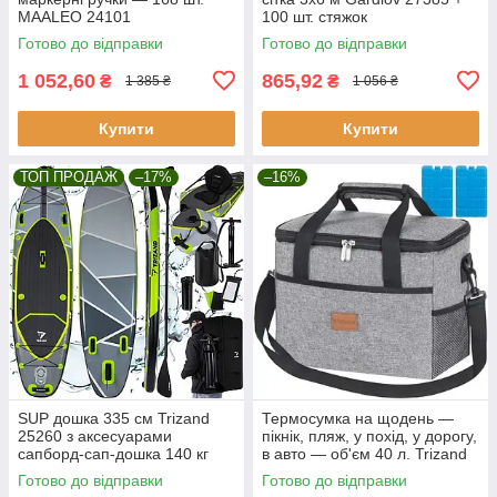
MAALEO 24101
100 шт. стяжок
Готово до відправки
Готово до відправки
1 052,60
865,92
₴
₴
1 385 ₴
1 056 ₴
Купити
Купити
ТОП ПРОДАЖ
–17%
–16%
SUP дошка 335 см Trizand
Термосумка на щодень —
25260 з аксесуарами
пікнік, пляж, у похід, у дорогу,
сапборд-сап-дошка 140 кг
в авто — об'єм 40 л. Trizand
23843
Готово до відправки
Готово до відправки