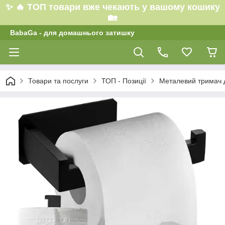
✨ 🔥 ТОП товари вже чекають у вашому кошику
🏡
BabaGa - для домашнього затишку
Товари та послуги
ТОП - Позиції
Металевий тримач д