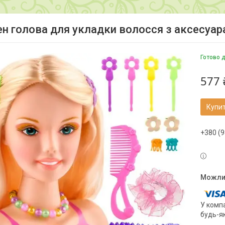
н голова для укладки волосся з аксесуар
Готово 
577 
Купи
+380 (9
У компа
будь-я