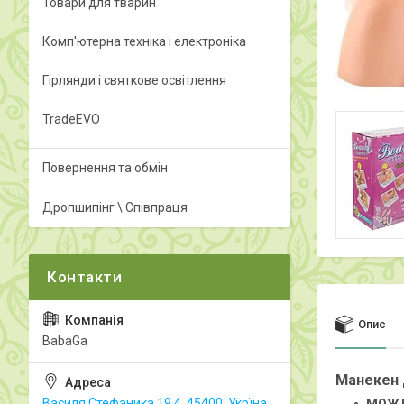
Товари для тварин
Комп'ютерна техніка і електроніка
Гірлянди і святкове освітлення
TradeEVO
Повернення та обмін
Дропшипінг \ Співпраця
Опис
BabaGa
Манекен
Василя Стефаника 19.4, 45400, Укрїна,