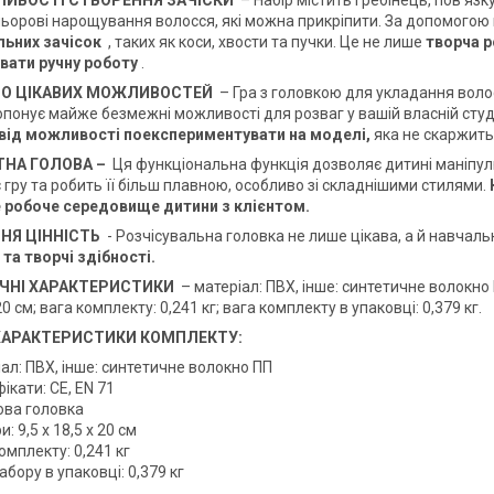
ИВОСТІ СТВОРЕННЯ ЗАЧІСКИ
– Набір містить гребінець, пов’язк
льорові нарощування волосся, які можна прикріпити. За допомого
льних зачісок
, таких як коси, хвости та пучки. Це не лише
творча р
вати ручну роботу
.
ТО ЦІКАВИХ МОЖЛИВОСТЕЙ
– Гра з головкою для укладання волос
опонує майже безмежні можливості для розваг у вашій власній студ
 від можливості поекспериментувати на моделі,
яка не скаржитьс
ТНА ГОЛОВА –
Ця функціональна функція дозволяє дитині маніпул
гру та робить її більш плавною, особливо зі складнішими стилями.
 робоче середовище дитини з клієнтом.
ТНЯ ЦІННІСТЬ
- Розчісувальна головка не лише цікава, а й навчаль
 та творчі здібності.
ІЧНІ ХАРАКТЕРИСТИКИ
– матеріал: ПВХ, інше: синтетичне волокно П
 20 см; вага комплекту: 0,241 кг; вага комплекту в упаковці: 0,379 кг.
 ХАРАКТЕРИСТИКИ КОМПЛЕКТУ:
ал: ПВХ, інше: синтетичне волокно ПП
ікати: CE, EN 71
ова головка
и: 9,5 x 18,5 x 20 см
омплекту: 0,241 кг
абору в упаковці: 0,379 кг