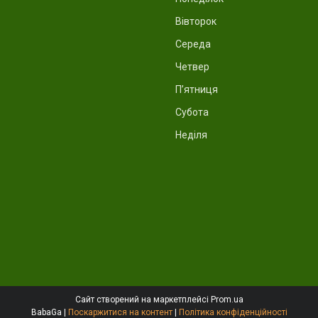
Вівторок
Середа
Четвер
Пʼятниця
Субота
Неділя
Сайт створений на маркетплейсі
Prom.ua
BabaGa |
Поскаржитися на контент
|
Політика конфіденційності