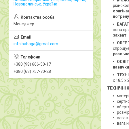
МОЖЛ
Нововолинськ, Україна
різноко
оригіна
потрену
Менеджер
БАГА
вона пр
захваті
ОБЕР
info.babaga@gmail.com
спрощує 
реальне
ОСВІ
+380 (98) 666-50-17
навички
+380 (63) 757-70-28
ТЕХН
x 18,5 x
ТЕХНІЧНІ
матері
сертиф
оберт
розмір
вага к
вага н