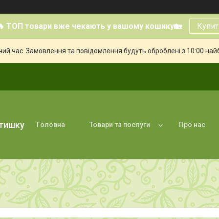
🔥 ТОП товари вже чекають у вашому кошику🏡
Купит
чий час. Замовлення та повідомлення будуть оброблені з 10:00 най
атишку
Головна
Товари та послуги
Про нас