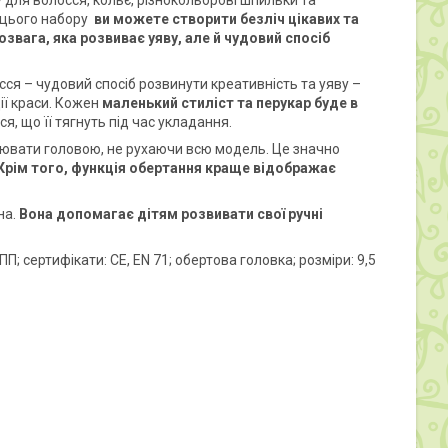
у для волосся, кольє, різнокольорові шпильки та
ю цього набору
ви можете створити безліч цікавих та
озвага, яка розвиває уяву, але й чудовий спосіб
ся – чудовий спосіб розвинути креативність та уяву –
ії краси. Кожен
маленький стиліст та перукар буде в
я, що її тягнуть під час укладання.
ювати головою, не рухаючи всю модель. Це значно
Крім того, функція обертання краще відображає
на.
Вона допомагає дітям розвивати свої ручні
П; сертифікати: CE, EN 71; обертова головка; розміри: 9,5