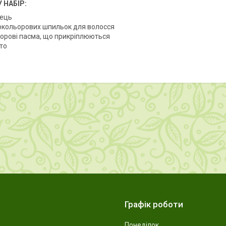
 НАБІР:
нець
нокольорових шпильок для волосся
ьорові пасма, що прикріплюються
то
Графік роботи
Понеділок