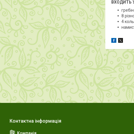
ВХОДИТЬ У
гребі
8 різ
4 кол
намис