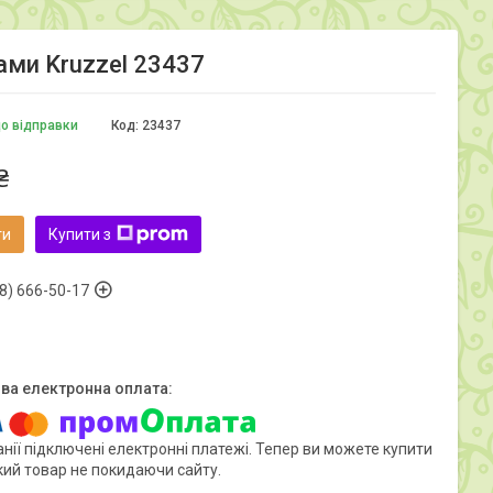
ами Kruzzel 23437
до відправки
Код:
23437
₴
ти
Купити з
8) 666-50-17
нії підключені електронні платежі. Тепер ви можете купити
кий товар не покидаючи сайту.