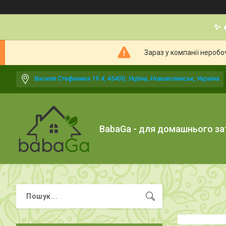
✨ 
Зараз у компанії неробо
Василя Стефаника 19.4, 45400, Укрїна, Нововолинськ, Україна
BabaGa - для домашнього з