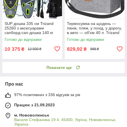
SUP дошка 335 см Trizand
Термосумка на щодень —
25260 з аксесуарами
пікнік, пляж, у похід, у дорогу,
сапборд-сап-дошка 140 кг
в авто — об'єм 40 л. Trizand
23843
Готово до відправки
Готово до відправки
10 375
829,92
₴
₴
12 500 ₴
988 ₴
Показати ще
Про нас
97% позитивних з 336 відгуків за рік
Працює з 21.09.2023
м. Нововолинськ
Василя Стефаника 19.4, 45400, Укрїна, Нововолинськ,
Україна