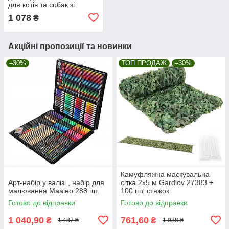
для котів та собак зі
світлодіодним фільтром,
1 078
₴
USB Purlov 27856
Акційні пропозиції та новинки
–30%
ТОП ПРОДАЖ
–30%
Камуфляжна маскувальна
Арт-набір у валізі , набір для
сітка 2x5 м Gardlov 27383 +
малювання Maaleo 288 шт.
100 шт. стяжок
Готово до відправки
Готово до відправки
1 040,90
761,60
₴
₴
1 487 ₴
1 088 ₴