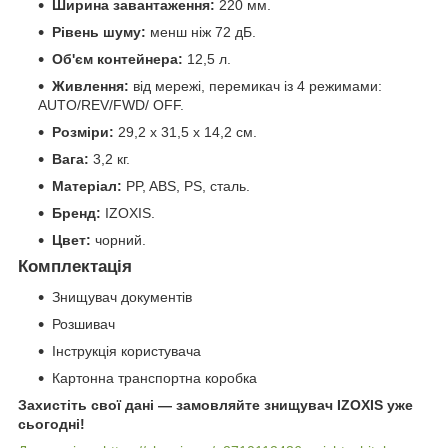
Ширина завантаження:
220 мм.
Рівень шуму:
менш ніж 72 дБ.
Об'єм контейнера:
12,5 л.
Живлення:
від мережі, перемикач із 4 режимами:
AUTO/REV/FWD/ OFF.
Розміри:
29,2 х 31,5 х 14,2 см.
Вага:
3,2 кг.
Матеріал:
PP, ABS, PS, сталь.
Бренд:
IZOXIS.
Цвет:
чорний.
Комплектація
Знищувач документів
Розшивач
Інструкція користувача
Картонна транспортна коробка
Захистіть свої дані — замовляйте знищувач IZOXIS уже
сьогодні!