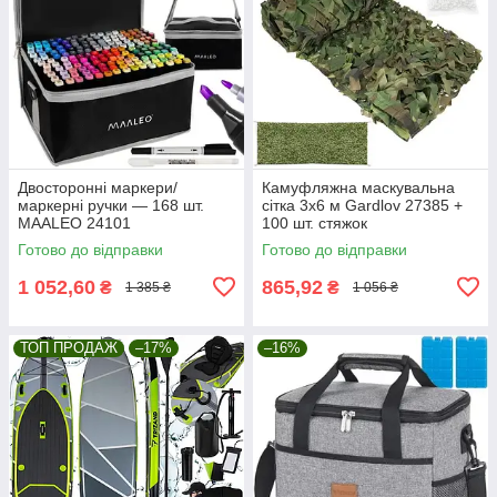
Двосторонні маркери/
Камуфляжна маскувальна
маркерні ручки — 168 шт.
сітка 3x6 м Gardlov 27385 +
MAALEO 24101
100 шт. стяжок
Готово до відправки
Готово до відправки
1 052,60
865,92
₴
₴
1 385 ₴
1 056 ₴
ТОП ПРОДАЖ
–17%
–16%