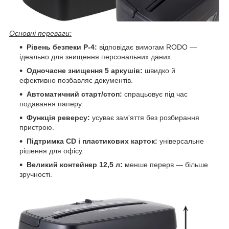
Основні переваги:
Рівень безпеки P-4:
відповідає вимогам RODO —
ідеально для знищення персональних даних.
Одночасне знищення 5 аркушів:
швидко й
ефективно позбавляє документів.
Автоматичний старт/стоп:
спрацьовує під час
подавання паперу.
Функція реверсу:
усуває зам'яття без розбирання
пристрою.
Підтримка CD і пластикових карток:
універсальне
рішення для офісу.
Великий контейнер 12,5 л:
менше перерв — більше
зручності.