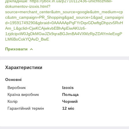
Докладніше: https://ybox.in.ua/p2710112436-unichtozhitel-
dokumentov-izoxis.html?
source=merchant_center&utm_source=google&utm_medium=cp
c&utm_campaign=PR_Shopping&gad_source=1&gad_campaigni
d=19591749290&gbraid=0AAAAApPqFYrDqvGDwftgDhpzv5RvH
Am_L&gclid=CjwKCAjwkvbEBhApEiwAKUz6-
1zjdcipxW0JgDkMGwJZk9qraBGJimBA4VXMzRpZDAYmIeEogP
LM6BoCokYQAvD_BwE
Приховати
Характеристики
Основні
Виробник
Izoxis
Країна виробник
Польща
Колір
Чорний
Гарантійний термін
12 міс