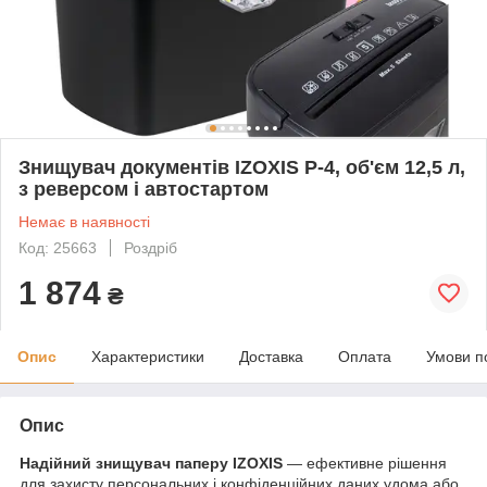
Знищувач документів IZOXIS P-4, об'єм 12,5 л,
з реверсом і автостартом
Немає в наявності
Код: 25663
Роздріб
1 874
₴
Опис
Характеристики
Доставка
Оплата
Умови п
Опис
Надійний знищувач паперу IZOXIS
— ефективне рішення
для захисту персональних і конфіденційних даних удома або