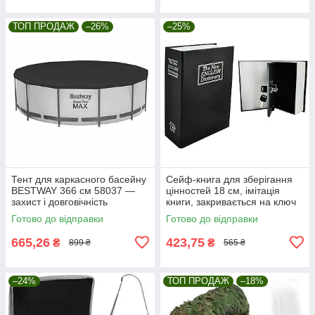
ТОП ПРОДАЖ
–26%
–25%
Тент для каркасного басейну
Сейф-книга для зберігання
BESTWAY 366 см 58037 —
цінностей 18 см, імітація
захист і довговічність
книги, закривається на ключ
Malatec 6148
Готово до відправки
Готово до відправки
665,26
423,75
₴
₴
899 ₴
565 ₴
–24%
ТОП ПРОДАЖ
–18%