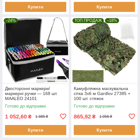
Купити
Купити
–24%
ТОП ПРОДАЖ
–18%
Двосторонні маркери/
Камуфляжна маскувальна
маркерні ручки — 168 шт.
сітка 3x6 м Gardlov 27385 +
MAALEO 24101
100 шт. стяжок
Готово до відправки
Готово до відправки
1 052,60
865,92
₴
₴
1 385 ₴
1 056 ₴
Купити
Купити