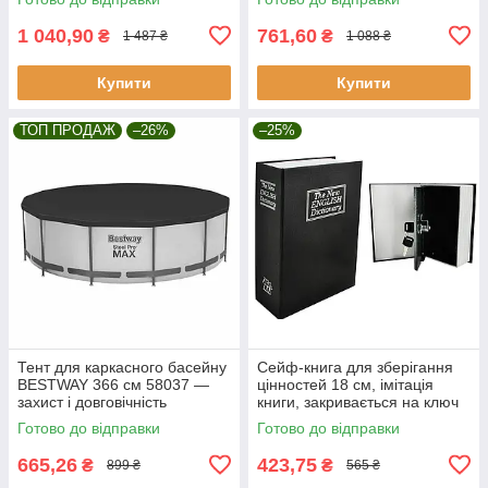
1 040,90
761,60
₴
₴
1 487 ₴
1 088 ₴
Купити
Купити
ТОП ПРОДАЖ
–26%
–25%
Тент для каркасного басейну
Сейф-книга для зберігання
BESTWAY 366 см 58037 —
цінностей 18 см, імітація
захист і довговічність
книги, закривається на ключ
Malatec 6148
Готово до відправки
Готово до відправки
665,26
423,75
₴
₴
899 ₴
565 ₴