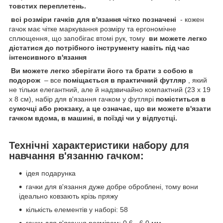
товстих переплетень.
всі розміри гачків для в'язання чітко позначені
- кожен
гачок має чітке маркування розміру та ергономічне
сплющення, що запобігає втомі рук, тому
ви можете легко
дістатися до потрібного інструменту навіть під час
інтенсивного в'язання
Ви можете легко зберігати його та брати з собою в
подорож
– все
поміщається в практичний футляр
, який
не тільки елегантний, але й надзвичайно компактний (23 x 19
x 8 см), набір для в'язання гачком у футлярі
поміститься в
сумочці або рюкзаку, а це означає, що ви можете в'язати
гачком вдома, в машині, в поїзді чи у відпустці.
Технічні характеристики набору для
навчання в'язанню гачком:
ідея подарунка
гачки для в'язання дуже добре оброблені, тому вони
ідеально ковзають крізь пряжу
кількість елементів у наборі: 58