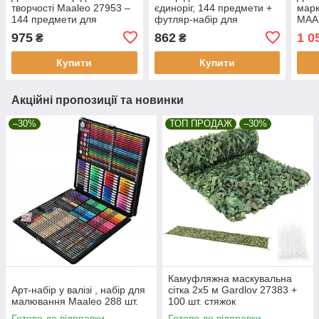
творчості Maaleo 27953 –
єдиноріг, 144 предмети +
марк
144 предмети для
футляр-набір для
MAA
малювання
живопису та малювання
975
862
1 0
₴
₴
Купити
Купити
Акційні пропозиції та новинки
–30%
ТОП ПРОДАЖ
–30%
Камуфляжна маскувальна
Арт-набір у валізі , набір для
сітка 2x5 м Gardlov 27383 +
малювання Maaleo 288 шт.
100 шт. стяжок
Готово до відправки
Готово до відправки