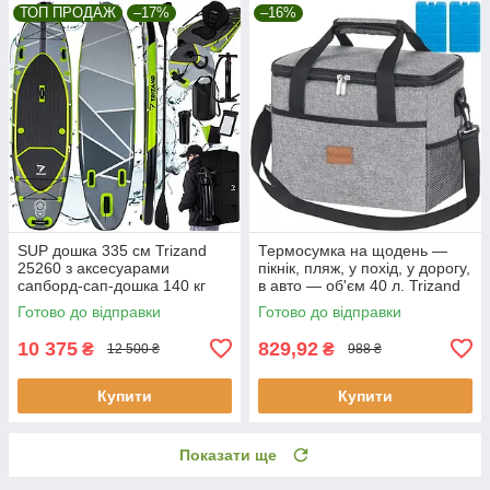
ТОП ПРОДАЖ
–17%
–16%
SUP дошка 335 см Trizand
Термосумка на щодень —
25260 з аксесуарами
пікнік, пляж, у похід, у дорогу,
сапборд-сап-дошка 140 кг
в авто — об'єм 40 л. Trizand
23843
Готово до відправки
Готово до відправки
10 375
829,92
₴
₴
12 500 ₴
988 ₴
Купити
Купити
Показати ще