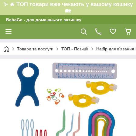
✨ 🔥 ТОП товари вже чекають у вашому кошику
🏡
BabaGa - для домашнього затишку
Товари та послуги
ТОП - Позиції
Набір для в'язання