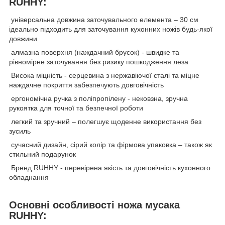
RUHHY:
універсальна довжина заточувального елемента – 30 см
ідеально підходить для заточування кухонних ножів будь-якої
довжини
алмазна поверхня (наждачний брусок) - швидке та
рівномірне заточування без ризику пошкодження леза
Висока міцність - серцевина з нержавіючої сталі та міцне
наждачне покриття забезпечують довговічність
ергономічна ручка з поліпропілену - нековзна, зручна
рукоятка для точної та безпечної роботи
легкий та зручний – полегшує щоденне використання без
зусиль
сучасний дизайн, сірий колір та фірмова упаковка – також як
стильний подарунок
Бренд RUHHY - перевірена якість та довговічність кухонного
обладнання
Основні особливості ножа мусака
RUHHY: