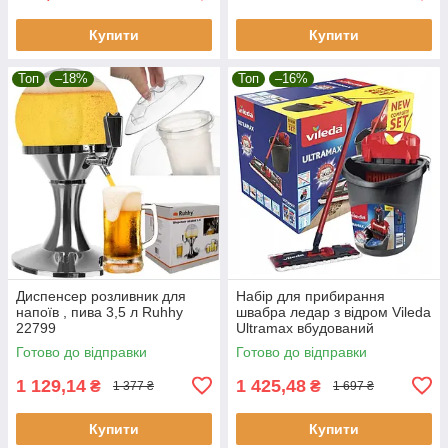
Купити
Купити
Топ
–18%
Топ
–16%
Диспенсер розливник для
Набір для прибирання
напоїв , пива 3,5 л Ruhhy
швабра ледар з відром Vileda
22799
Ultramax вбудований
автоматичним віджиманням
Готово до відправки
Готово до відправки
1 129,14
1 425,48
₴
₴
1 377 ₴
1 697 ₴
Купити
Купити