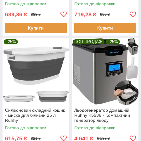
Готово до відправки
Готово до відправки
639,36
719,28
₴
₴
888 ₴
999 ₴
Купити
Купити
–25%
ТОП ПРОДАЖ
–25%
Силіконовий складний кошик
Льодогенератор домашній
- миска для білизни 25 л
Ruhhy K5536 - Компактний
Ruhhy
генератор льоду
Готово до відправки
Готово до відправки
615,75
4 641
₴
₴
821 ₴
6 188 ₴