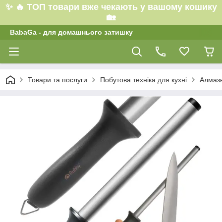
✨ 🔥 ТОП товари вже чекають у вашому кошику
🏡
BabaGa - для домашнього затишку
Товари та послуги
Побутова техніка для кухні
Алмазн