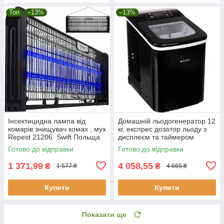
Топ
–13%
–13%
Інсектицидна лампа від
Домашній льодогенератор 12
комарів знищувач комах , мух
кг, експрес дозатор льоду з
Repest 21206 Swift Польща
дисплеєм та таймером
Ruhhy 25565
Готово до відправки
Готово до відправки
1 371,99
4 058,55
₴
₴
1 577 ₴
4 665 ₴
Купити
Купити
Показати ще