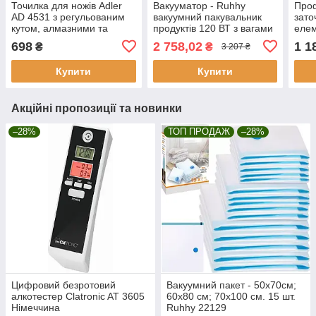
Точилка для ножів Adler
Вакууматор - Ruhhy
Проф
AD 4531 з регульованим
вакуумний пакувальник
зато
кутом, алмазними та
продуктів 120 ВТ з вагами
елем
твердосплавними лезами
та набором роликів
698
2 758,02
1 1
₴
₴
3 207 ₴
(ніж+пробка для пляшки)
Купити
Купити
Акційні пропозиції та новинки
–28%
ТОП ПРОДАЖ
–28%
Цифровий безротовий
Вакуумний пакет - 50х70см;
алкотестер Clatronic AT 3605
60х80 см; 70х100 см. 15 шт.
Німеччина
Ruhhy 22129