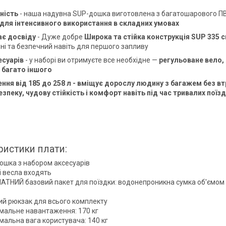
ність
- наша надувна SUP-дошка виготовлена з багатошарового П
для інтенсивного використання в складних умовах
ає досвіду
- Дуже добре
Широка та стійка конструкція SUP 335 с
ні та безпечний навіть для першого запливу
есуарів
- у наборі ви отримуєте все необхідне —
регульоване вело, 
 багато іншого
ня від 185 до 258 л - вміщує дорослу людину з багажем без в
езпеку, чудову стійкість і комфорт
навіть під час тривалих пої
ристики плати:
ошка з набором аксесуарів
і весла входять
АТНИЙ базовий пакет для поїздки: водонепроникна сумка об'ємом 
ий рюкзак для всього комплекту
мальне навантаження: 170 кг
мальна вага користувача: 140 кг