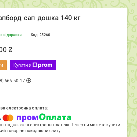
сапборд-сап-дошка 140 кг
до відправки
Код:
25260
00 ₴
ти
Купити з
8) 666-50-17
нії підключені електронні платежі. Тепер ви можете купити
кий товар не покидаючи сайту.