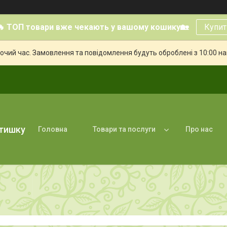
🔥 ТОП товари вже чекають у вашому кошику🏡
Купит
бочий час. Замовлення та повідомлення будуть оброблені з 10:00 н
атишку
Головна
Товари та послуги
Про нас