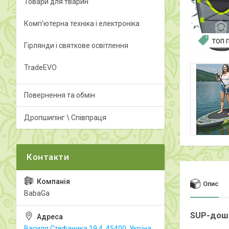
Товари для тварин
Комп'ютерна техніка і електроніка
ТОП 
Гірлянди і святкове освітлення
TradeEVO
Повернення та обмін
Дропшипінг \ Співпраця
Опис
BabaGa
SUP-дошка
Василя Стефаника 19.4, 45400, Укрїна,