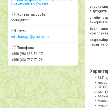
Нововолинськ, Україна
висока міц
підходить 
у тебе нем
Менеджер
використан
безліч акс
комплект і
info.babaga@gmail.com
водозміщен
гарантує б
+380 (98) 666-50-17
+380 (63) 757-70-28
Характе
SUP-д
насос 
БЕЗПЛ
ремонту
велик
макси
макси