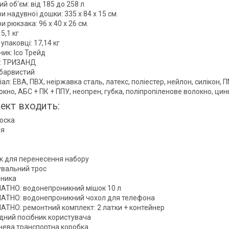
й об'єм: від 185 до 258 л
и надувної дошки: 335 x 84 x 15 см.
и рюкзака: 96 x 40 x 26 см.
15,1 кг
 упаковці: 17,14 кг
ик: Ісо Трейд
: ТРИЗАНД
 барвистий
ал: ЕВА, ПВХ, неіржавка сталь, латекс, поліестер, нейлон, силікон, 
кно, АБС + ПК + ППУ, неопрен, губка, поліпропіленове волокно, ци
ект входить:
оска
ня
к для перенесення набору
увальний трос
вника
АТНО: водонепроникний мішок 10 л
АТНО: водонепроникний чохол для телефона
АТНО: ремонтний комплект: 2 латки + контейнер
дний посібник користувача
нева транспортна коробка