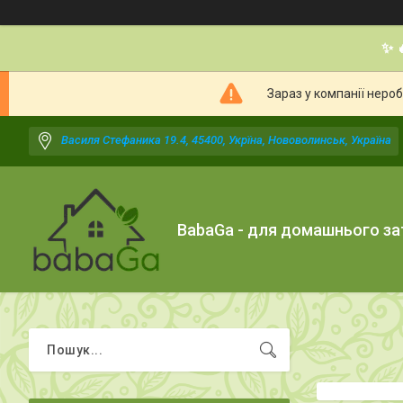
✨ 
Зараз у компанії неро
Василя Стефаника 19.4, 45400, Укрїна, Нововолинськ, Україна
BabaGa - для домашнього з