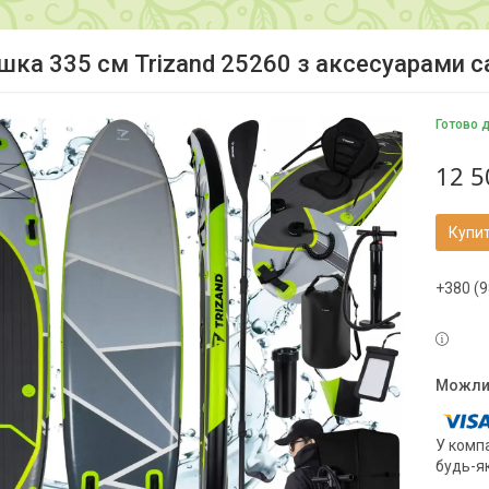
шка 335 см Trizand 25260 з аксесуарами 
Готово 
12 5
Купи
+380 (9
У компа
будь-я