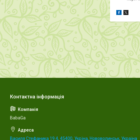
BabaGa
Василя Стефаника 19.4, 45400, Укрїна, Нововолинськ, Україна