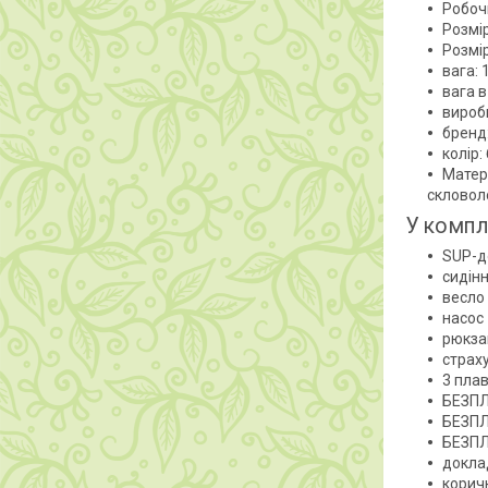
Робочи
Розмір
Розмір
вага: 
вага в
виробн
бренд
колір:
Матері
скловоло
У компл
SUP-д
сидін
весло
насос
рюкза
страх
3 пла
БЕЗПЛ
БЕЗПЛ
БЕЗПЛ
докла
корич