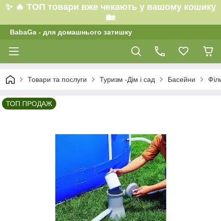
✨ 🔥 ТОП товари вже чекають у вашому кошику
🏡
BabaGa - для домашнього затишку
Товари та послуги
Туризм -Дім і сад
Басейни
Філ
ТОП ПРОДАЖ