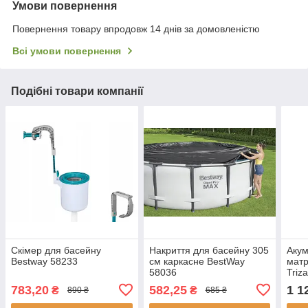
Умови повернення
Повернення товару впродовж 14 днів за домовленістю
Всі умови повернення
Подібні товари компанії
Скімер для басейну
Накриття для басейну 305
Акум
Bestway 58233
см каркасне BestWay
матр
58036
Triz
783,20
582,25
1 1
₴
₴
890 ₴
685 ₴