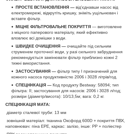
ПРОСТЕ ВСТАНОВЛЕННЯ —
від'єднавши насос від
електромережі, відкрутіть кришку, зніміть ущільнювач і
вставте фільтр.
МІЦНЕ ФІЛЬТРОВАЛЬНЕ ПОКРИТТЯ
— виготовлене
з міцного паперового матеріалу, який ефективно
вловлює всі домішки з води.
ШВИДКЕ ОЧИЩЕННЯ —
очищайте під сильним
струменем проточної води, у разі сильного забруднення
рекомендується замінювати фільтр приблизно кожні 2
тижні використання.
ЗАСТОСУВАННЯ —
фільтр типу I призначений для
кожного насоса продуктивністю 2006 і 3028 літрів/год.
СПЕЦІФІКАЦІЯ —
Код продукту Bestway: 58094; тип
фільтра: II; застосування для насосів: 2006 і 3028 л/год;
розміри (діаметр/висота): 10/13,5м; вага: 0,2 кг.
СПЕЦІФІКАЦІЯ МАТА:
діаметр сталевої труби: 13 мм
зовнішній матеріал: тканина Оксфорд 600D + покриття ПВХ,
наповнювач: піна EPE, каркас: залізо, інше: PP + поліестер