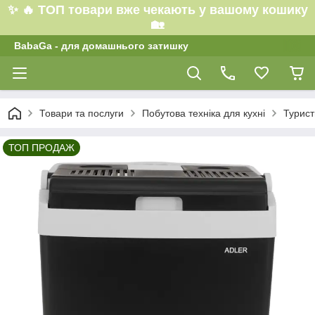
✨ 🔥 ТОП товари вже чекають у вашому кошику
🏡
BabaGa - для домашнього затишку
Товари та послуги
Побутова техніка для кухні
Турист
ТОП ПРОДАЖ