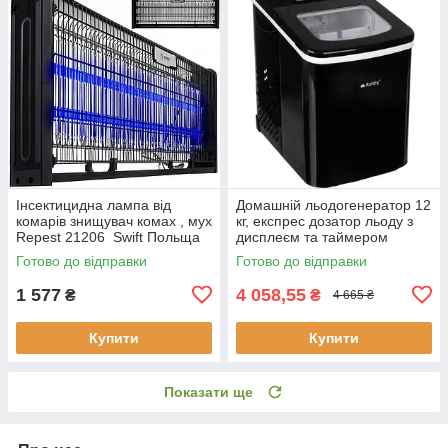
Інсектицидна лампа від
Домашній льодогенератор 12
комарів знищувач комах , мух
кг, експрес дозатор льоду з
Repest 21206 Swift Польща
дисплеєм та таймером
Ruhhy 25565
Готово до відправки
Готово до відправки
1 577
4 058,55
₴
₴
4 665 ₴
Купити
Купити
Показати ще