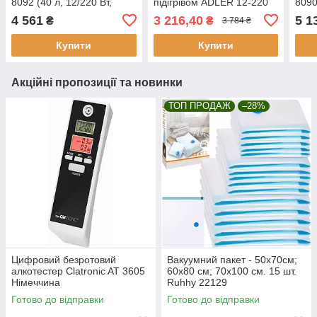
8092 (40 л, 12/220 Вт,
підігрівом ADLER 12-220
8090
Польща)
В, 28 л. AD 8078 (Польща)
Пол
4 561
3 216,40
5 1
₴
₴
3 784 ₴
Купити
Купити
Акційні пропозиції та новинки
ТОП ПРОДАЖ
–28%
Цифровий безротовий
Вакуумний пакет - 50х70см;
алкотестер Clatronic AT 3605
60х80 см; 70х100 см. 15 шт.
Німеччина
Ruhhy 22129
Готово до відправки
Готово до відправки