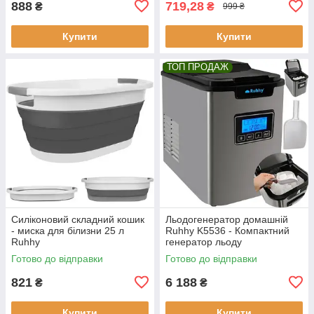
888
719,28
₴
₴
999 ₴
Купити
Купити
ТОП ПРОДАЖ
Силіконовий складний кошик
Льодогенератор домашній
- миска для білизни 25 л
Ruhhy K5536 - Компактний
Ruhhy
генератор льоду
Готово до відправки
Готово до відправки
821
6 188
₴
₴
Купити
Купити