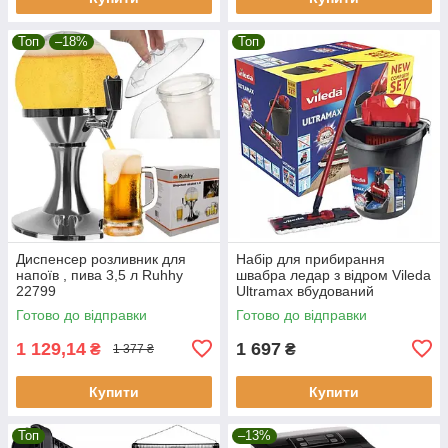
Топ
–18%
Топ
Диспенсер розливник для
Набір для прибирання
напоїв , пива 3,5 л Ruhhy
швабра ледар з відром Vileda
22799
Ultramax вбудований
автоматичним віджиманням
Готово до відправки
Готово до відправки
1 129,14
1 697
₴
₴
1 377 ₴
Купити
Купити
Топ
–13%