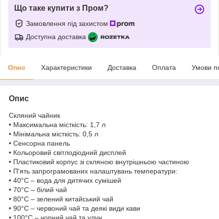
Що таке купити з Пром?
Замовлення під захистом
Доступна доставка
Опис
Характеристики
Доставка
Оплата
Умови п
Опис
Скляний чайник
• Максимальна місткість: 1,7 л
• Мінімальна місткість: 0,5 л
• Сенсорна панель
• Кольоровий світлодіодний дисплей
• Пластиковий корпус зі скляною внутрішньою частиною
• П'ять запрограмованих налаштувань температури:
• 40°C – вода для дитячих сумішей
• 70°C – білий чай
• 80°C – зелений китайський чай
• 90°C – червоний чай та деякі види кави
• 100°C – чорний чай та улун