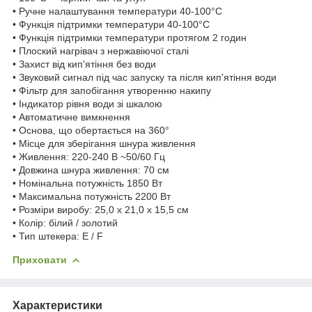
• Ручне налаштування температури 40-100°C
• Функція підтримки температури 40-100°C
• Функція підтримки температури протягом 2 годин
• Плоский нагрівач з нержавіючої сталі
• Захист від кип'ятіння без води
• Звуковий сигнал під час запуску та після кип'ятіння води
• Фільтр для запобігання утворенню накипу
• Індикатор рівня води зі шкалою
• Автоматичне вимкнення
• Основа, що обертається на 360°
• Місце для зберігання шнура живлення
• Живлення: 220-240 В ~50/60 Гц
• Довжина шнура живлення: 70 см
• Номінальна потужність 1850 Вт
• Максимальна потужність 2200 Вт
• Розміри виробу: 25,0 x 21,0 x 15,5 см
• Колір: білий / золотий
• Тип штекера: E / F
Приховати
Характеристики