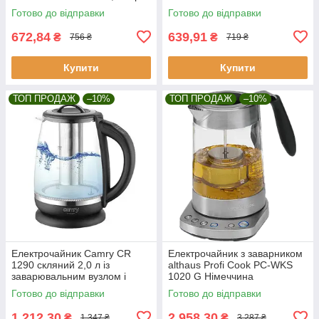
Готово до відправки
Готово до відправки
672,84
639,91
₴
₴
756 ₴
719 ₴
Купити
Купити
ТОП ПРОДАЖ
–10%
ТОП ПРОДАЖ
–10%
Електрочайник Camry CR
Електрочайник з заварником
1290 скляний 2,0 л із
althaus Profi Cook PC-WKS
заварювальним вузлом і
1020 G Німеччина
контролем температури.
Готово до відправки
Готово до відправки
1 212,30
2 958,30
₴
₴
1 347 ₴
3 287 ₴