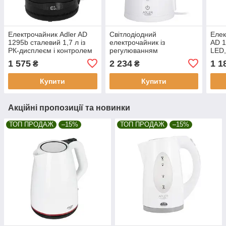
Електрочайник Adler AD
Світлодіодний
Елек
1295b сталевий 1,7 л із
електрочайник із
AD 1
РК-дисплеєм і контролем
регулюванням
LED,
температури.
температури 1,7 л STRIX
темп
1 575
2 234
1 1
₴
₴
AD 1345 білий
Купити
Купити
Акційні пропозиції та новинки
ТОП ПРОДАЖ
–15%
ТОП ПРОДАЖ
–15%