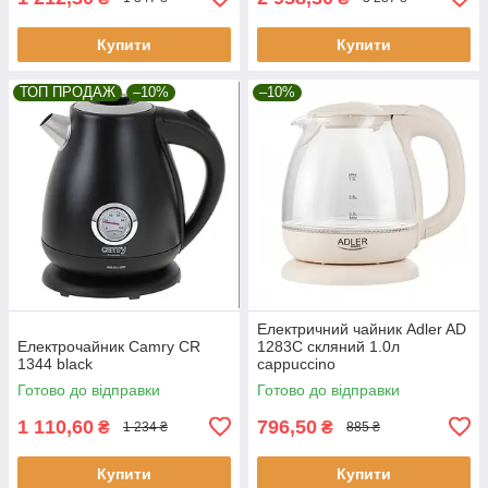
Купити
Купити
ТОП ПРОДАЖ
–10%
–10%
Електричний чайник Adler AD
Електрочайник Camry CR
1283C скляний 1.0л
1344 black
cappuccino
Готово до відправки
Готово до відправки
1 110,60
796,50
₴
₴
1 234 ₴
885 ₴
Купити
Купити