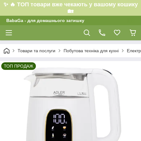
✨ 🔥 ТОП товари вже чекають у вашому кошику
🏡
BabaGa - для домашнього затишку
Товари та послуги
Побутова техніка для кухні
Електр
ТОП ПРОДАЖ