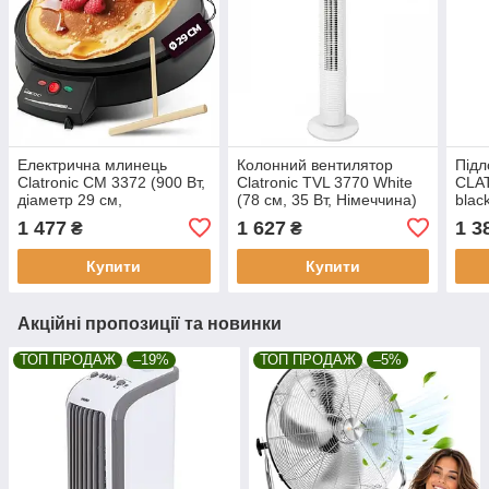
Електрична млинець
Колонний вентилятор
Підл
Clatronic CM 3372 (900 Вт,
Clatronic TVL 3770 White
CLA
діаметр 29 см,
(78 см, 35 Вт, Німеччина)
blac
антипригарне покриття,
1 477
1 627
1 3
₴
₴
Німеччина)
Купити
Купити
Акційні пропозиції та новинки
ТОП ПРОДАЖ
–19%
ТОП ПРОДАЖ
–5%