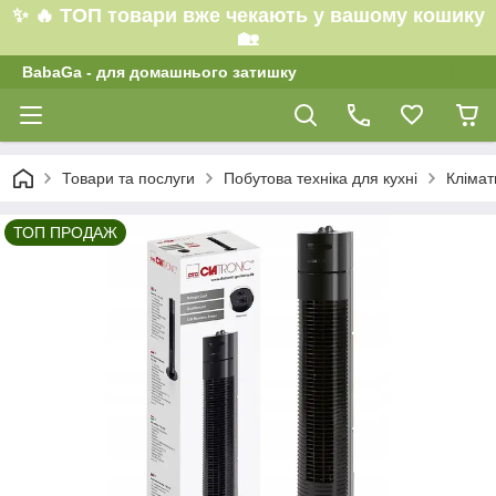
✨ 🔥 ТОП товари вже чекають у вашому кошику
🏡
BabaGa - для домашнього затишку
Товари та послуги
Побутова техніка для кухні
Клімат
ТОП ПРОДАЖ