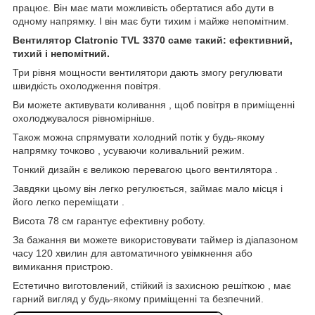
працює. Він має мати можливість обертатися або дути в
одному напрямку. І він має бути тихим і майже непомітним.
Вентилятор Clatronic TVL 3370 саме такий: ефективний,
тихий і непомітний.
Три рівня мощности вентилятори дають змогу регулювати
швидкість охолодження повітря.
Ви можете активувати коливання , щоб повітря в приміщенні
охолоджувалося рівномірніше.
Також можна спрямувати холодний потік у будь-якому
напрямку точково , усуваючи коливальний режим.
Тонкий дизайн є великою перевагою цього вентилятора .
Завдяки цьому він легко регулюється, займає мало місця і
його легко переміщати .
Висота 78 см гарантує ефективну роботу.
За бажання ви можете використовувати таймер із діапазоном
часу 120 хвилин для автоматичного увімкнення або
вимикання пристрою.
Естетично виготовлений, стійкий із захисною решіткою , має
гарний вигляд у будь-якому приміщенні та безпечний.