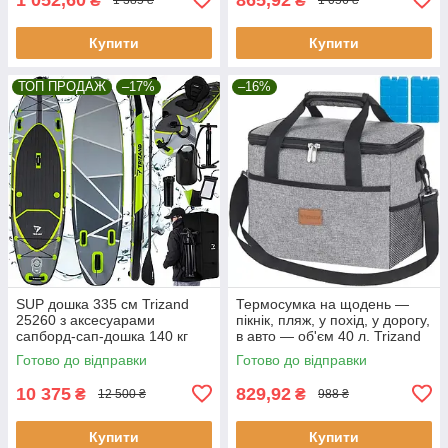
₴
₴
1 385 ₴
1 056 ₴
Купити
Купити
ТОП ПРОДАЖ
–17%
–16%
SUP дошка 335 см Trizand
Термосумка на щодень —
25260 з аксесуарами
пікнік, пляж, у похід, у дорогу,
сапборд-сап-дошка 140 кг
в авто — об'єм 40 л. Trizand
23843
Готово до відправки
Готово до відправки
10 375
829,92
₴
₴
12 500 ₴
988 ₴
Купити
Купити