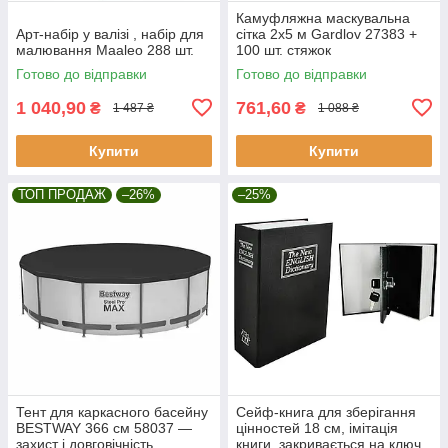
Камуфляжна маскувальна
Арт-набір у валізі , набір для
сітка 2x5 м Gardlov 27383 +
малювання Maaleo 288 шт.
100 шт. стяжок
Готово до відправки
Готово до відправки
1 040,90
761,60
₴
₴
1 487 ₴
1 088 ₴
Купити
Купити
ТОП ПРОДАЖ
–26%
–25%
Тент для каркасного басейну
Сейф-книга для зберігання
BESTWAY 366 см 58037 —
цінностей 18 см, імітація
захист і довговічність
книги, закривається на ключ