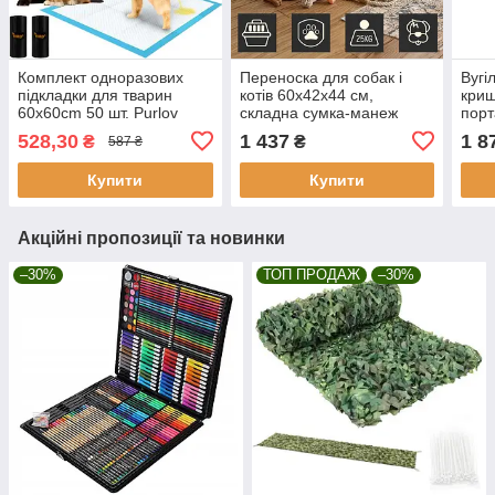
Комплект одноразових
Переноска для собак і
Вугі
підкладки для тварин
котів 60x42x44 см,
криш
60x60cm 50 шт. Purlov
складна сумка-манеж
порт
21600
Purlov 27480
поли
528,30
1 437
1 8
₴
₴
587 ₴
273
Купити
Купити
Акційні пропозиції та новинки
–30%
ТОП ПРОДАЖ
–30%