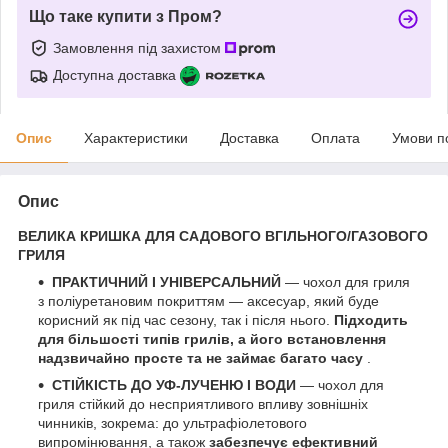
Що таке купити з Пром?
Замовлення під захистом
Доступна доставка
Опис
Характеристики
Доставка
Оплата
Умови п
Опис
ВЕЛИКА КРИШКА ДЛЯ САДОВОГО ВГІЛЬНОГО/ГАЗОВОГО
ГРИЛЯ
ПРАКТИЧНИЙ І УНІВЕРСАЛЬНИЙ
— чохол для гриля
з поліуретановим покриттям — аксесуар, який буде
корисний як під час сезону, так і після нього.
Підходить
для більшості типів грилів, а його встановлення
надзвичайно просте та не займає багато часу
.
СТІЙКІСТЬ ДО УФ-ЛУЧЕНЮ І ВОДИ
— чохол для
гриля стійкий до несприятливого впливу зовнішніх
чинників, зокрема: до ультрафіолетового
випромінювання, а також
забезпечує ефективний