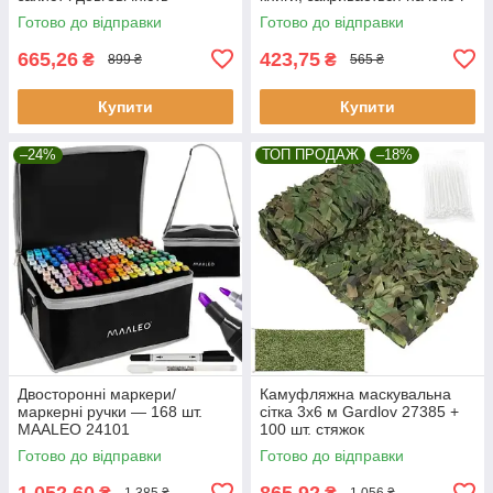
Malatec 6148
Готово до відправки
Готово до відправки
665,26
423,75
₴
₴
899 ₴
565 ₴
Купити
Купити
–24%
ТОП ПРОДАЖ
–18%
Двосторонні маркери/
Камуфляжна маскувальна
маркерні ручки — 168 шт.
сітка 3x6 м Gardlov 27385 +
MAALEO 24101
100 шт. стяжок
Готово до відправки
Готово до відправки
1 052,60
865,92