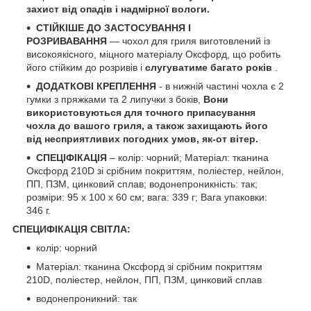
захист від опадів і надмірної вологи.
СТІЙКІШЕ ДО ЗАСТОСУВАННЯ І
РОЗРИВАВАННЯ
— чохол для гриля виготовлений із
високоякісного, міцного матеріалу Оксфорд, що робить
його стійким до розривів і
слугуватиме багато років
.
ДОДАТКОВІ КРЕПЛЕННЯ
- в нижній частині чохла є 2
гумки з пряжками та 2 липучки з боків,
Вони
використовуються для точного припасування
чохла до вашого гриля, а також захищають його
від несприятливих погодних умов, як-от вітер.
СПЕЦІФІКАЦІЯ
– колір: чорний; Матеріал: тканина
Оксфорд 210D зі срібним покриттям, поліестер, нейлон,
ПП, ПЗМ, цинковий сплав; водонепроникність: так;
розміри: 95 x 100 x 60 см; вага: 339 г; Вага упаковки:
346 г.
СПЕЦИФІКАЦІЯ СВІТЛА:
колір: чорний
Матеріал: тканина Оксфорд зі срібним покриттям
210D, поліестер, нейлон, ПП, ПЗМ, цинковий сплав
водонепроникний: так