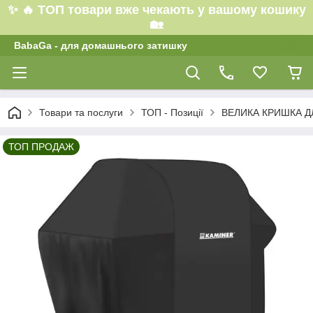
✨ 🔥 ТОП товари вже чекають у вашому кошику
🏡
BabaGa - для домашнього затишку
Товари та послуги
ТОП - Позиції
ВЕЛИКА КРИШКА ДЛ
ТОП ПРОДАЖ