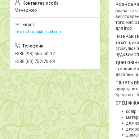
РОЗНОБРЗ
Менеджер
розваг і ак
виготовлені
того, набір
для ігор.
info.babaga@gmail.com
ІНТЕРАКТ
та м'яч, як
стимулює її
+380 (98) 666-50-17
чудовим сп
+380 (63) 757-70-28
ДОВГОВІЧН
гумовий мат
деталей, що
ТЯНУТЬ В
природних і
Крім того, 
СПЕЦІФІКА
колір:
матері
для н
для р
діамет