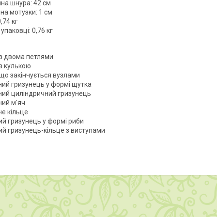
на шнура: 42 см
на мотузки: 1 см
0,74 кг
 упаковці: 0,76 кг
із двома петлями
із кулькою
 що закінчується вузлами
ний гризунець у формі щутка
ний циліндричний гризунець
ний м'яч
не кільце
ий гризунець у формі риби
ий гризунець-кільце з виступами