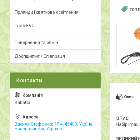
ТОП 
Гірлянди і святкове освітлення
TradeEVO
Повернення та обмін
Дропшипінг \ Співпраця
Опис
BabaGa
ОПИС
Василя Стефаника 19.4, 45400, Укрїна,
Набір іграш
Нововолинськ, Україна
ВЕЛИКИЙ 