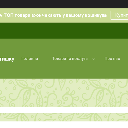
🔥 ТОП товари вже чекають у вашому кошику🏡
Купит
атишку
Головна
Товари та послуги
Про нас