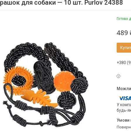
грашок для собаки — 10 шт. Purlov 24388
Готово 
489 
Купи
+380 (9
У компа
будь-я
поверн