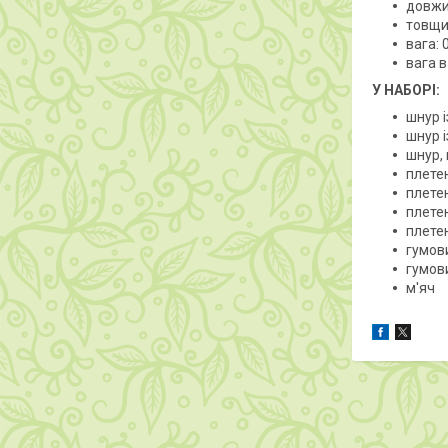
довжи
товщи
вага: 
вага в
У НАБОРІ:
шнур 
шнур 
шнур,
плете
плете
плете
плете
гумов
гумов
м'яч