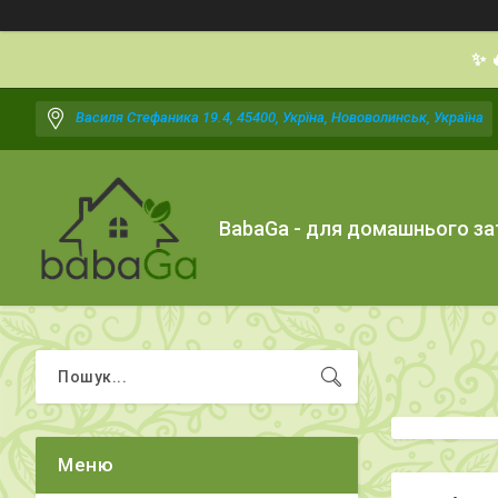
✨ 
Василя Стефаника 19.4, 45400, Укрїна, Нововолинськ, Україна
BabaGa - для домашнього з