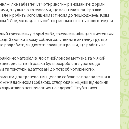
шенням, яке забезпечує чотириногим різноманітні форми
лями, з кулькою та вузлами, що закінчуються. Іграшки
и, але й робить його міцним і стійким до пошкоджень. Крім
ом 17 см, які надають собаці різноманітність і нові стимули
мовий гризунець у формі риби, гризунець-кільце з виступами
сощі. Завдяки цьому собака залучений в активну гру, що
но розробити, як дістати ласощі з іграшки, що робить це
оякісних матеріалів, як-от нейлонова мотузка та м'який
го використання. Іграшки були розроблені з увагою до
рми та текстури адаптовані до потреб чотириногих.
струменти для тренування щелепи собаки та задоволення її
ок між власником і собакою, створюючи міцніші відносини.
приятливо позначається на здоров'ї її зубів і ясен.