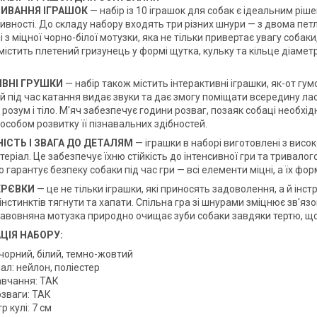
ИВАННЯ ІГРАШОК
— набір із 10 іграшок для собак є ідеальним рі
тивності. До складу набору входять три різних шнури — з двома пет
 з міцної чорно-білої мотузки, яка не тільки привертає увагу собак
 містить плетений гризунець у формі щутка, кульку та кільце діаметр
ИВНІ ГРУШКИ
— набір також містить інтерактивні іграшки, як-от гу
ий під час катання видає звуки та дає змогу поміщати всередину ла
 розум і тіло. М'яч забезпечує години розваг, позаяк собаці необхід
особом розвитку її пізнавальних здібностей.
ІСТЬ І ЗВАГА ДО ДЕТАЛЯМ
— іграшки в наборі виготовлені з висок
еріал. Це забезпечує їхню стійкість до інтенсивної гри та тривало
 гарантує безпеку собаки під час гри — всі елементи міцні, а їх фо
ЕРЄВКИ
— це не тільки іграшки, які приносять задоволення, а й ін
нстинктів тягнути та хапати. Спільна гра зі шнурами зміцнює зв'яз
бавовняна мотузка природно очищає зуби собаки завдяки тертю, що с
ЦІЯ НАБОРУ:
 чорний, білий, темно-жовтий
ал: нейлон, поліестер
авчання: ТАК
озваги: ТАК
р кулі: 7 см