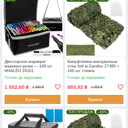
Двосторонні маркери/
Камуфляжна маскувальна
маркерні ручки — 168 шт.
сітка 3x6 м Gardlov 27385 +
MAALEO 24101
100 шт. стяжок
Готово до відправки
Готово до відправки
1 052,60
865,92
₴
₴
1 385 ₴
1 056 ₴
Купити
Купити
–16%
ТОП ПРОДАЖ
–16%