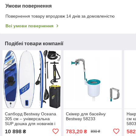
Умови повернення
Повернення товару впродовж 14 днів за домовленістю
Всі умови повернення
Подібні товари компанії
Сапборд Bestway Oceana
Скімер для басейну
Накр
305 см – універсальна
Bestway 58233
см к
SUP дошка для новачків і
580
відпочинку
10 898
783,20
582
₴
₴
890 ₴