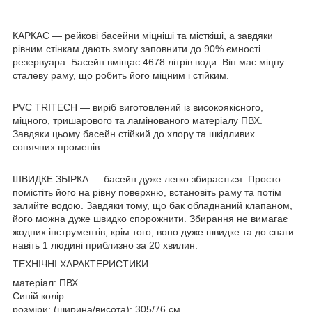
КАРКАС — рейкові басейни міцніші та місткіші, а завдяки
рівним стінкам дають змогу заповнити до 90% ємності
резервуара. Басейн вміщає 4678 літрів води. Він має міцну
сталеву раму, що робить його міцним і стійким.
PVC TRITECH — виріб виготовлений із високоякісного,
міцного, тришарового та ламінованого матеріалу ПВХ.
Завдяки цьому басейн стійкий до хлору та шкідливих
сонячних променів.
ШВИДКЕ ЗБІРКА — басейн дуже легко збирається. Просто
помістіть його на рівну поверхню, встановіть раму та потім
залийте водою. Завдяки тому, що бак обладнаний клапаном,
його можна дуже швидко спорожнити. Збирання не вимагає
жодних інструментів, крім того, воно дуже швидке та до снаги
навіть 1 людині приблизно за 20 хвилин.
ТЕХНІЧНІ ХАРАКТЕРИСТИКИ
матеріал: ПВХ
Синій колір
розміри: (ширина/висота): 305/76 см