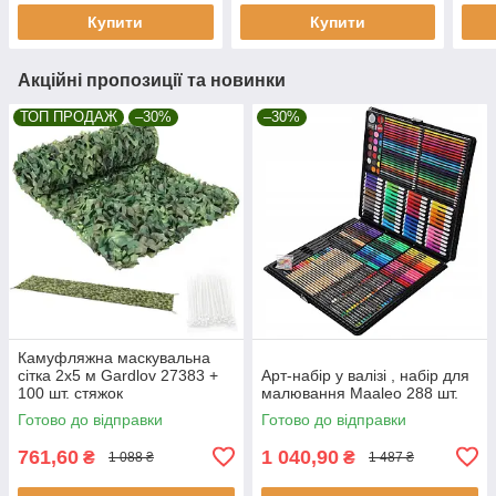
Купити
Купити
Акційні пропозиції та новинки
ТОП ПРОДАЖ
–30%
–30%
Камуфляжна маскувальна
сітка 2x5 м Gardlov 27383 +
Арт-набір у валізі , набір для
100 шт. стяжок
малювання Maaleo 288 шт.
Готово до відправки
Готово до відправки
761,60
1 040,90
₴
₴
1 088 ₴
1 487 ₴