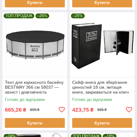
Купити
Купити
ТОП ПРОДАЖ
–26%
–25%
Тент для каркасного басейну
Сейф-книга для зберігання
BESTWAY 366 см 58037 —
цінностей 18 см, імітація
захист і довговічність
книги, закривається на ключ
Malatec 6148
Готово до відправки
Готово до відправки
665,26
423,75
₴
₴
899 ₴
565 ₴
Купити
Купити
–24%
ТОП ПРОДАЖ
–18%