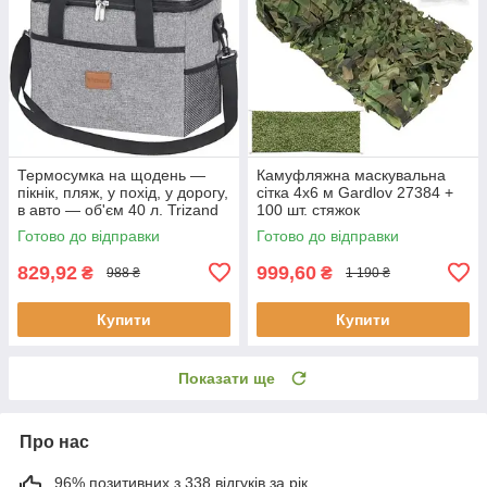
Термосумка на щодень —
Камуфляжна маскувальна
пікнік, пляж, у похід, у дорогу,
сітка 4x6 м Gardlov 27384 +
в авто — об'єм 40 л. Trizand
100 шт. стяжок
23843
Готово до відправки
Готово до відправки
829,92
999,60
₴
₴
988 ₴
1 190 ₴
Купити
Купити
Показати ще
Про нас
96% позитивних з 338 відгуків за рік