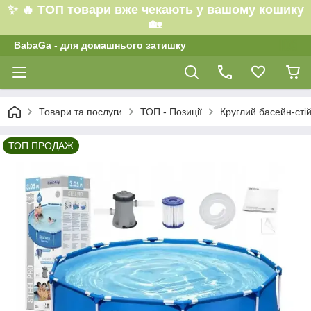
✨ 🔥 ТОП товари вже чекають у вашому кошику
🏡
BabaGa - для домашнього затишку
Товари та послуги
ТОП - Позиції
Круглий басейн-сті
ТОП ПРОДАЖ