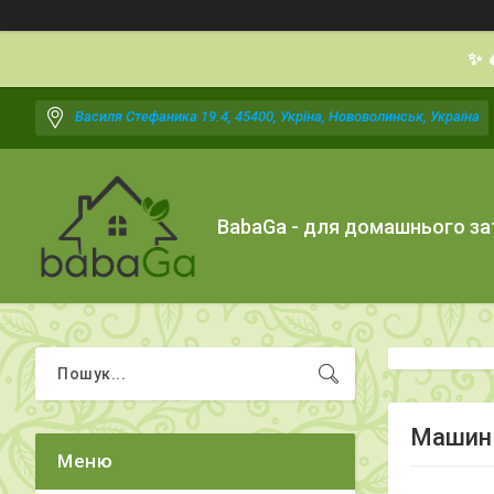
✨ 
Василя Стефаника 19.4, 45400, Укрїна, Нововолинськ, Україна
BabaGa - для домашнього з
Машинк