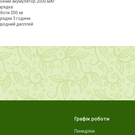
іонний акумулятор 2000 мАг
арядка
боти 200 хв
арядки 3 години
одіодний дисплей
Графік роботи
Понеділок