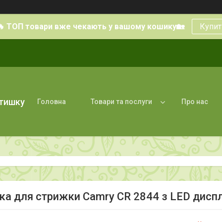
🔥 ТОП товари вже чекають у вашому кошику🏡
Купит
атишку
Головна
Товари та послуги
Про нас
а для стрижки Camry CR 2844 з LED дисп