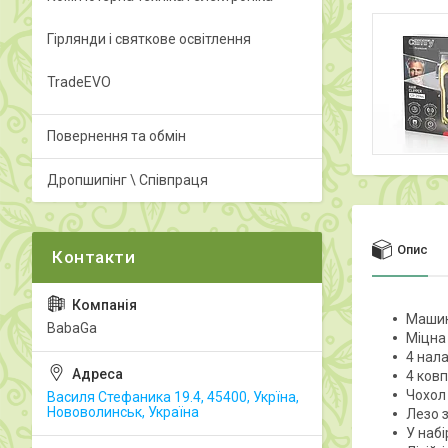
Гірлянди і святкове освітлення
TradeEVO
Повернення та обмін
Дропшипінг \ Співпраця
Опис
Машин
BabaGa
Міцна
4 нала
4 ковп
Чохол
Василя Стефаника 19.4, 45400, Укрїна,
Нововолинськ, Україна
Лезо з
У набі