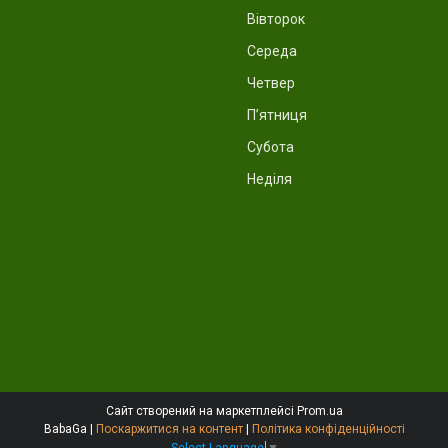
Вівторок
Середа
Четвер
Пʼятниця
Субота
Неділя
Сайт створений на маркетплейсі
Prom.ua
BabaGa |
Поскаржитися на контент
|
Політика конфіденційності
Select Language
▼