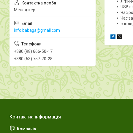
Літій-
USB з
Менеджер
Час ро
Час з
світл
info.babaga@gmail.com
+380 (98) 666-50-17
+380 (63) 757-70-28