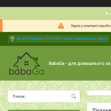
✨ 
Зараз у компанії неробо
Василя Стефаника 19.4, 45400, Укрїна, Нововолинськ, Україна
BabaGa - для домашнього з
Тістом