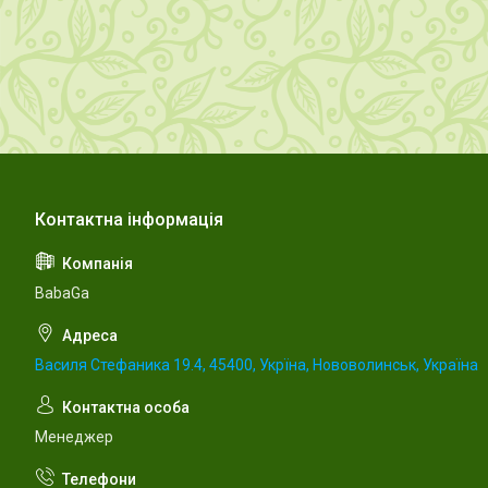
BabaGa
Василя Стефаника 19.4, 45400, Укрїна, Нововолинськ, Україна
Менеджер