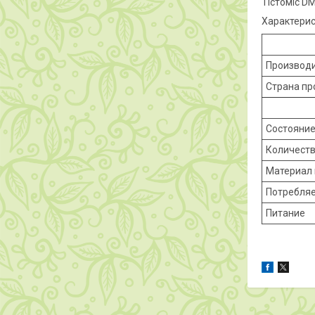
Тістоміс D
Характери
Производ
Страна пр
Состояни
Количеств
Материал 
Потребля
Питание