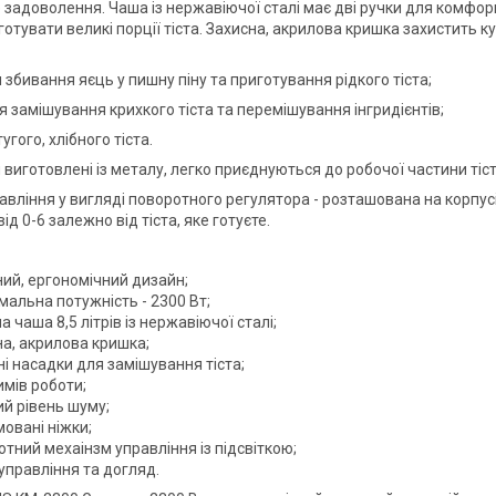
 задоволення. Чаша із нержавіючої сталі має дві ручки для комфорн
готувати великі порції тіста. Захисна, акрилова кришка захистить 
я збивання яєць у пишну піну та приготування рідкого тіста;
я замішування крихкого тіста та перемішування інгридієнтів;
угого, хлібного тіста.
 виготовлені із металу, легко приєднуються до робочої частини тіс
авління у вигляді поворотного регулятора - розташована на корпу
ід 0-6 залежно від тіста, яке готуєте.
ний, ергономічний дизайн;
мальна потужність - 2300 Вт;
а чаша 8,5 літрів із нержавіючої сталі;
на, акрилова кришка;
ні насадки для замішування тіста;
имів роботи;
ий рівень шуму;
овані ніжки;
тний мехаінзм управління із підсвіткою;
управління та догляд.