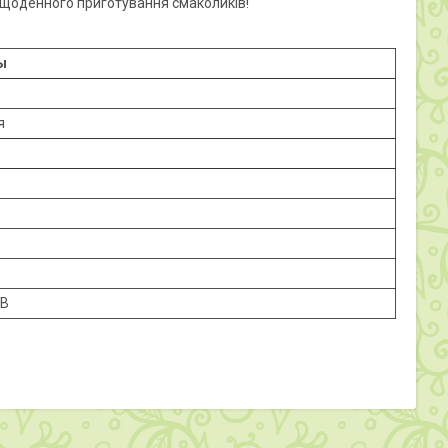
я щоденного приготування смаколиків!
ы
я
0В