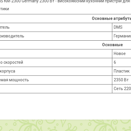
MS KM-2300 Germany 2300 Вт - високоякісний кухонний пристрій дл
стики
Основные атрибут
итель
DMS
оизводитель
Германи
Основные
е
Новое
о скоростей
6
корпуса
Пластик
емая мощность
2350 Вт
Сеть 22