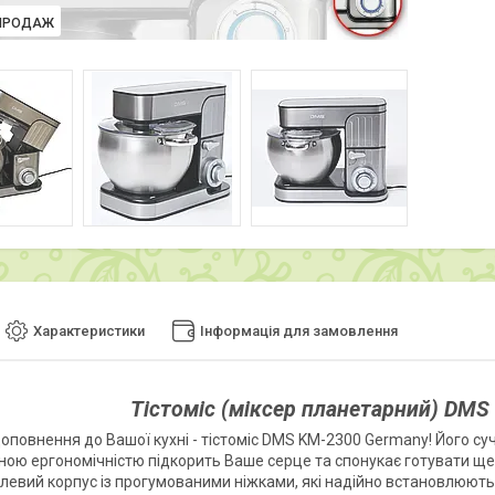
ПРОДАЖ
Характеристики
Інформація для замовлення
Тістоміс (міксер планетарний) DMS 
доповнення до Вашої кухні - тістоміс DMS KM-2300 Germany! Його су
ою ергономічністю підкорить Ваше серце та спонукає готувати ще
алевий корпус із прогумованими ніжками, які надійно встановлюют