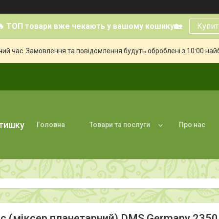
🔥 ТОП товари вже чекають у вашому кошику🏡
Купит
чий час. Замовлення та повідомлення будуть оброблені з 10:00 най
атишку
Головна
Товари та послуги
Про нас
іс (міксер планетарний) DMS Germany 2350 