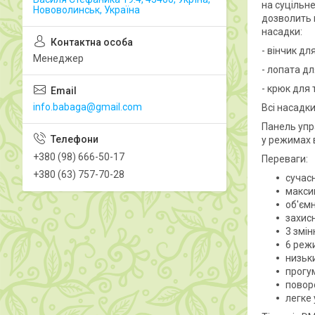
на суцільне
Нововолинськ, Україна
дозволить 
насадки:
- вінчик дл
Менеджер
- лопата дл
- крюк для т
info.babaga@gmail.com
Всі насадки
Панель упр
у режимах в
+380 (98) 666-50-17
Переваги:
+380 (63) 757-70-28
сучас
макси
об'ємн
захис
3 змін
6 реж
низьк
прогум
поворо
легке 