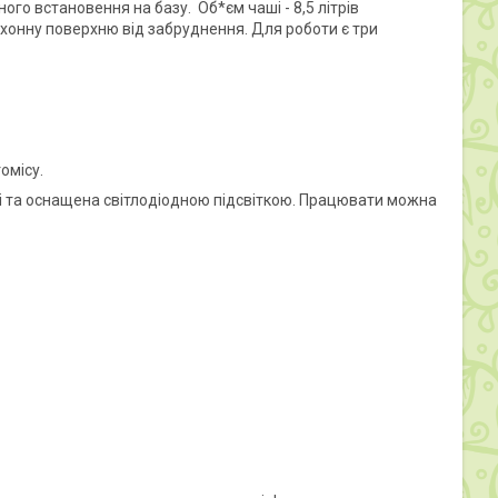
ого встановення на базу. Об*єм чаші - 8,5 літрів
кухонну поверхню від забруднення. Для роботи є три
томісу.
сі та оснащена світлодіодною підсвіткою. Працювати можна