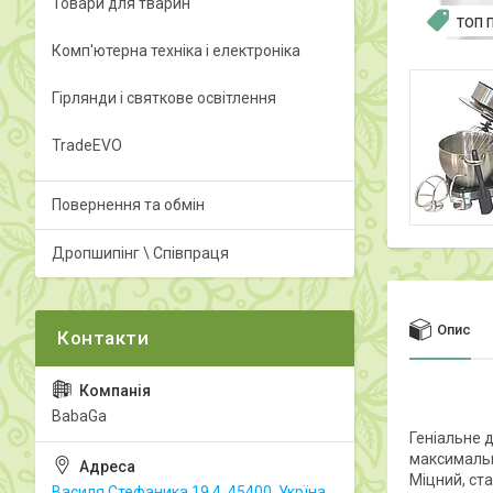
Товари для тварин
ТОП 
Комп'ютерна техніка і електроніка
Гірлянди і святкове освітлення
TradeEVO
Повернення та обмін
Дропшипінг \ Співпраця
Опис
BabaGa
Геніальне 
максимальн
Міцний, ст
Василя Стефаника 19.4, 45400, Укрїна,