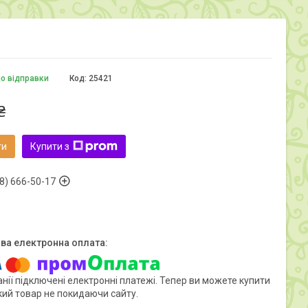
до відправки
Код:
25421
₴
ти
Купити з
8) 666-50-17
нії підключені електронні платежі. Тепер ви можете купити
кий товар не покидаючи сайту.