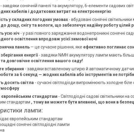
- завдяки сонячній панелі та акумулятору, 6-елементи садових світ
дних кабелів і додаткових витрат на електроенергію
ість у складних погодних умовах
- вбудовані сонячні світильники
і до дощу, снігу та вологи, що забезпечує надійну роботу цілий р
ть усю ніч
- у разі повного заряджання водонепроникні сонячні садо
ного освітлення впродовж усієї зимової ночі
онячна панель
— це сучасне рішення, яке
ефективно поглинає соня
зберігання енергії
- завдяки NiMH акумулятору лампи мають більшу 
та довговічне освітлення вашого саду!
те збирання
- завдяки вставленому штирю й автоматичному датчик
роботи за 6 секунд — жодних кабелів або інструментів не потрібн
ь досить світла
- сучасні світлодіоди випромінюють холодне біле 
тмосферу
є європейським стандартам
- Світлодіодні садові світильники на
ким стандартам
, тому ви можете бути впевнені, що вони в безпец
ристики лампи:
відає європейським стандартам
оощадні сонячні світлодіодні лампи
на