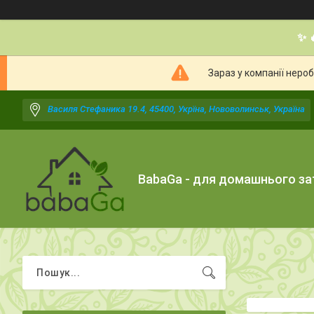
✨ 
Зараз у компанії неро
Василя Стефаника 19.4, 45400, Укрїна, Нововолинськ, Україна
BabaGa - для домашнього з