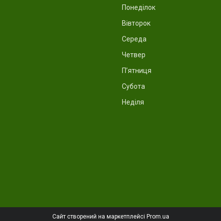
Понеділок
Вівторок
Середа
Четвер
Пʼятниця
Субота
Неділя
Сайт створений на маркетплейсі
Prom.ua