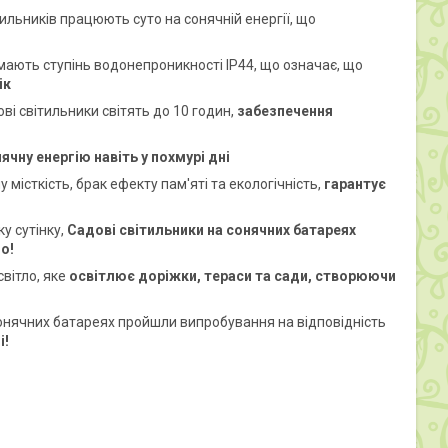
ильників працюють суто на сонячній енергії, що
 мають ступінь водонепроникності IP44, що означає, що
ік
ві світильники світять до 10 годин,
забезпечення
чну енергію навіть у похмурі дні
місткість, брак ефекту пам'яті та екологічність,
гарантує
у сутінку,
Садові світильники на сонячних батареях
о!
світло, яке
освітлює доріжки, тераси та сади, створюючи
 сонячних батареях пройшли випробування на відповідність
і!