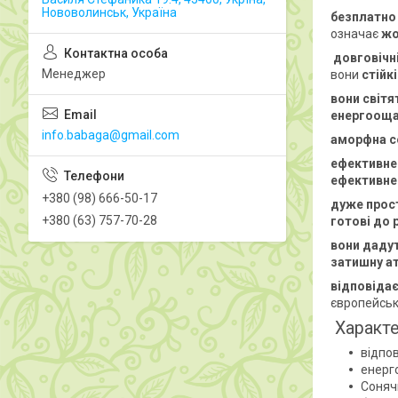
Нововолинськ, Україна
безплатно
означає
жо
довговічн
Менеджер
вони
стійк
вони світя
енергоощад
info.babaga@gmail.com
аморфна с
ефективне 
ефективне 
+380 (98) 666-50-17
дуже прос
+380 (63) 757-70-28
готові до 
вони дадут
затишну а
відповіда
європейсь
Характе
відпо
енерг
Соняч