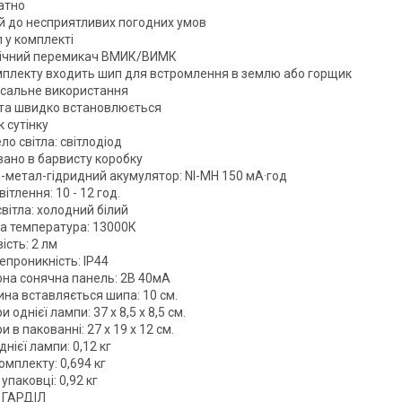
атно
ий до несприятливих погодних умов
 у комплекті
ічний перемикач ВМИК/ВИМК
мплекту входить шип для встромлення в землю або горщик
рсальне використання
 та швидко встановлюється
 сутінку
о світла: світлодіод
вано в барвисту коробку
ь-метал-гідридний акумулятор: NI-MH 150 мА·год
вітлення: 10 - 12 год.
світла: холодний білий
на температура: 13000К
ість: 2 лм
епроникність: IP44
на сонячна панель: 2В 40мА
на вставляється шипа: 10 см.
и однієї лампи: 37 x 8,5 x 8,5 см.
и в пакованні: 27 x 19 x 12 см.
днієї лампи: 0,12 кг
омплекту: 0,694 кг
 упаковці: 0,92 кг
 ГАРДІЛ