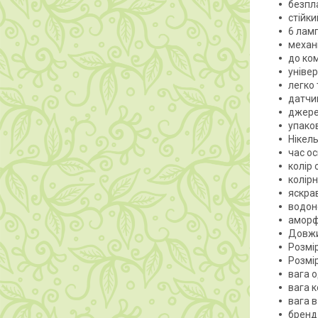
безпл
стійк
6 ламп
механ
до ко
уніве
легко
датчик
джерел
упако
Нікел
час ос
колір 
колір
яскрав
водон
аморф
Довжи
Розмір
Розмір
вага о
вага к
вага в
бренд