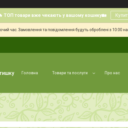
🔥 ТОП товари вже чекають у вашому кошику🏡
Купит
бочий час. Замовлення та повідомлення будуть оброблені з 10:00 н
атишку
Головна
Товари та послуги
Про нас