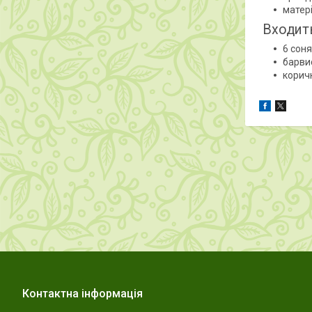
матері
Входить
6 сон
барви
корич