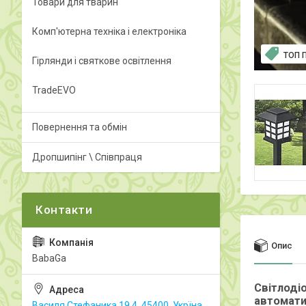
Товари для тварин
Комп'ютерна техніка і електроніка
ТОП 
Гірлянди і святкове освітлення
TradeEVO
Повернення та обмін
Дропшипінг \ Співпраця
Опис
BabaGa
Світлодіо
автоматич
Василя Стефаника 19.4, 45400, Укрїна,