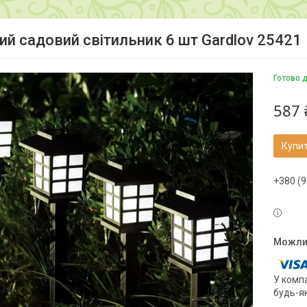
ий садовий світильник 6 шт Gardlov 25421
Готово 
587 
Купи
+380 (9
У компа
будь-я