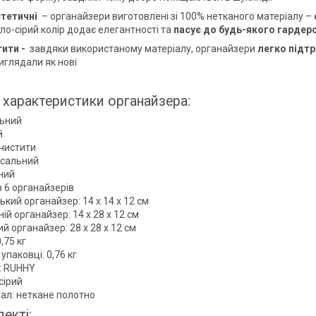
стетичні
– органайзери виготовлені зі 100% нетканого матеріалу –
тло-сірий колір додає елегантності та
пасує до будь-якого гардер
ити -
завдяки використаному матеріалу, органайзери
легко підтр
иглядали як нові
і характеристики органайзера:
льний
й
 чистити
рсальний
ний
з 6 органайзерів
кий органайзер: 14 x 14 x 12 см
ій органайзер: 14 x 28 x 12 см
й органайзер: 28 x 28 x 12 см
0,75 кг
 упаковці: 0,76 кг
: RUHHY
 сірий
іал: неткане полотно
екті: