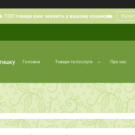
🔥 ТОП товари вже чекають у вашому кошику🏡
Купит
атишку
Головна
Товари та послуги
Про нас