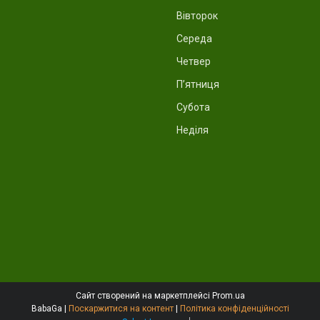
Вівторок
Середа
Четвер
Пʼятниця
Субота
Неділя
Сайт створений на маркетплейсі
Prom.ua
BabaGa |
Поскаржитися на контент
|
Політика конфіденційності