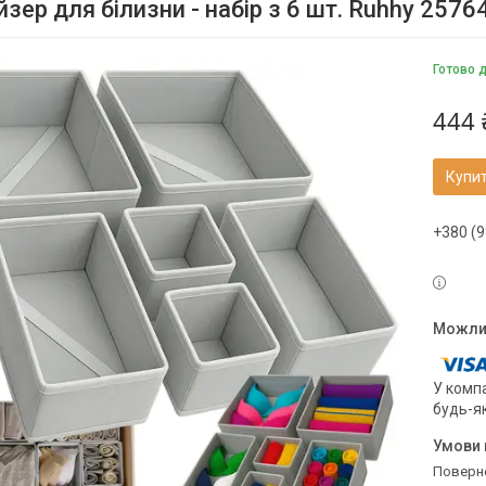
зер для білизни - набір з 6 шт. Ruhhy 2576
Готово 
444 
Купи
+380 (9
У компа
будь-я
поверн