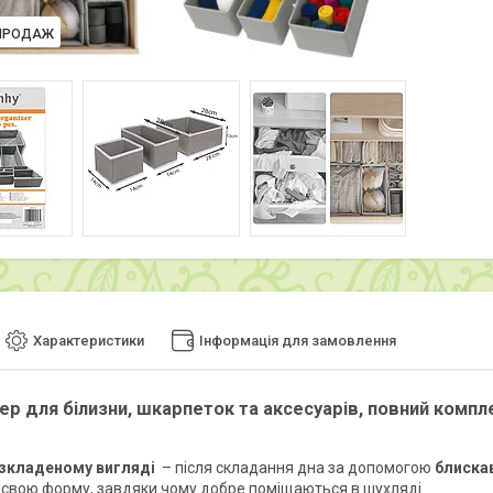
ПРОДАЖ
Характеристики
Інформація для замовлення
ер для білизни, шкарпеток та аксесуарів, повний компл
озкладеному вигляді
– після складання дна за допомогою
блиска
 свою форму, завдяки чому добре поміщаються в шухляді.