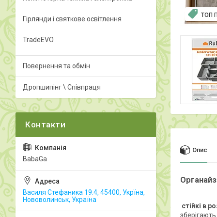
ТОП 
Гірлянди і святкове освітлення
TradeEVO
Повернення та обмін
Дропшипінг \ Співпраця
Опис
BabaGa
Органайз
Василя Стефаника 19.4, 45400, Укрїна,
Нововолинськ, Україна
стійкі в р
зберігають