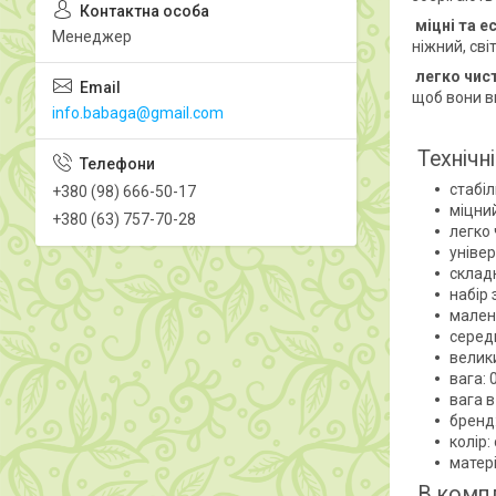
міцні та е
Менеджер
ніжний, сві
легко чист
щоб вони в
info.babaga@gmail.com
Технічн
стабі
+380 (98) 666-50-17
міцни
+380 (63) 757-70-28
легко
уніве
склад
набір 
малень
середн
велики
вага: 
вага в
бренд
колір:
матер
В компл