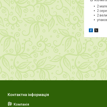
2 мале
2 сере
2 вели
упако