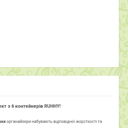
ект з 6 контейнерів RUHHY!
вки
органайзери набувають відповідної жорсткості та