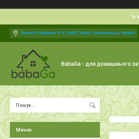
✨ 
Василя Стефаника 19.4, 45400, Укрїна, Нововолинськ, Україна
BabaGa - для домашнього з