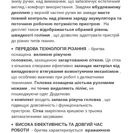
знизу ручки, над вимикачем, що забезпечує естетичний
вигляд і комфорт використання. Завдяки
вбудованому
дисплею
у верхній частині ручки ви завжди
маєте
повний контроль над рівнем заряду акумулятора та
поточною робочою потужністю пристрою
. На
дисплеї також
відображається
обраний рівень
швидкості гоління
, що дозволяє адаптувати пристрій
до різних типів тканин.
ПЕРЕДОВА ТЕХНОЛОГІЯ РІЗАННЯ
- бритва
оснащена
великою ріжучою
головкою,
захищеною
загартованою сіткою.
Ця сітка
з кількома отворами ефективно
захищає матеріал від
випадкового втягування всмоктуючим механізмом
,
що особливо важливо при роботі з делікатними
тканинами.
Головка оснащена шістьма рухомими
ножами
, які
точно видаляють пілінг,
не
пошкоджуючи одяг. Додатково
в
комплект
входить
запасна ріжуча головка
, що
підвищує довговічність і функціональність
пристрою.
Сітка
закріплена кришкою з трьома
автоматичними засувками.
ВИСОКА ЕФЕКТИВНІСТЬ ТА ДОВГИЙ ЧАС
РОБОТИ
- бритва характеризується
вражаючою