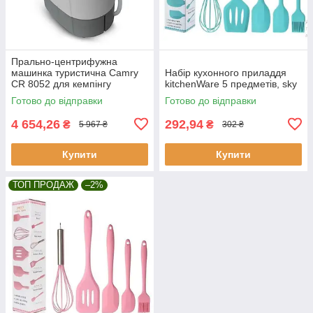
Прально-центрифужна
машинка туристична Camry
Набір кухонного приладдя
CR 8052 для кемпінгу
kitchenWare 5 предметів, sky
Готово до відправки
Готово до відправки
4 654,26
292,94
₴
₴
5 967 ₴
302 ₴
Купити
Купити
ТОП ПРОДАЖ
–2%