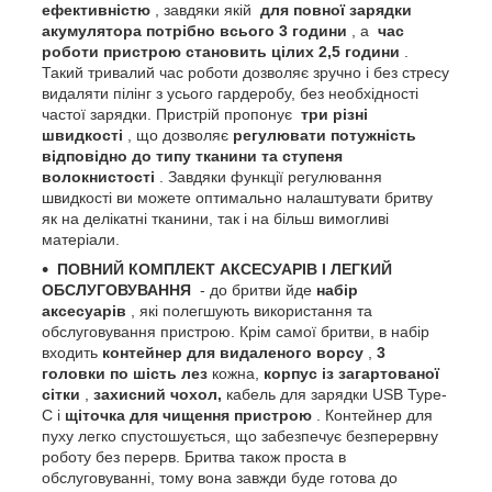
ефективністю
, завдяки якій
для повної зарядки
акумулятора потрібно всього 3 години
, а
час
роботи пристрою становить цілих 2,5 години
.
Такий тривалий час роботи дозволяє зручно і без стресу
видаляти пілінг з усього гардеробу, без необхідності
частої зарядки. Пристрій пропонує
три різні
швидкості
, що дозволяє
регулювати потужність
відповідно до типу тканини та ступеня
волокнистості
. Завдяки функції регулювання
швидкості ви можете оптимально налаштувати бритву
як на делікатні тканини, так і на більш вимогливі
матеріали.
ПОВНИЙ КОМПЛЕКТ АКСЕСУАРІВ І ЛЕГКИЙ
ОБСЛУГОВУВАННЯ
- до бритви йде
набір
аксесуарів
, які полегшують використання та
обслуговування пристрою. Крім самої бритви, в набір
входить
контейнер для видаленого ворсу
,
3
головки по шість лез
кожна,
корпус із загартованої
сітки
,
захисний чохол,
кабель для зарядки USB Type-
C і
щіточка для чищення пристрою
. Контейнер для
пуху легко спустошується, що забезпечує безперервну
роботу без перерв. Бритва також проста в
обслуговуванні, тому вона завжди буде готова до