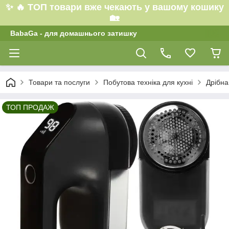
✨ 🔥 ТОП товари вже чекають у вашому кошику
🏡
BabaGa - для домашнього затишку
Товари та послуги
Побутова техніка для кухні
Дрібна
ТОП ПРОДАЖ