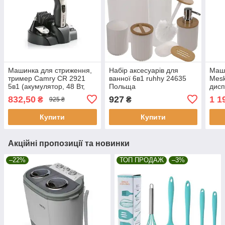
Машинка для стриження,
Набір аксесуарів для
Маши
тример Camry CR 2921
ванної 6в1 ruhhy 24635
Mesk
5в1 (акумулятор, 48 Вт,
Польща
дис
Польща)
832,50
927
1 1
₴
₴
925 ₴
Купити
Купити
Акційні пропозиції та новинки
–22%
ТОП ПРОДАЖ
–3%