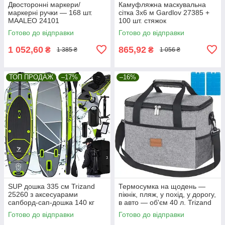
Двосторонні маркери/
Камуфляжна маскувальна
маркерні ручки — 168 шт.
сітка 3x6 м Gardlov 27385 +
MAALEO 24101
100 шт. стяжок
Готово до відправки
Готово до відправки
1 052,60
865,92
₴
₴
1 385 ₴
1 056 ₴
ТОП ПРОДАЖ
–17%
–16%
SUP дошка 335 см Trizand
Термосумка на щодень —
25260 з аксесуарами
пікнік, пляж, у похід, у дорогу,
сапборд-сап-дошка 140 кг
в авто — об'єм 40 л. Trizand
23843
Готово до відправки
Готово до відправки