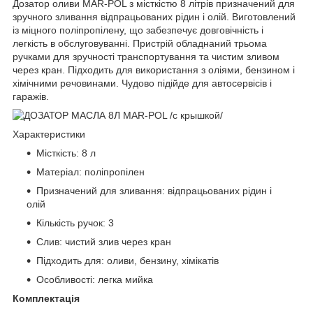
Дозатор оливи MAR-POL з місткістю 8 літрів призначений для
зручного зливання відпрацьованих рідин і олій. Виготовлений
із міцного поліпропілену, що забезпечує довговічність і
легкість в обслуговуванні. Пристрій обладнаний трьома
ручками для зручності транспортування та чистим зливом
через кран. Підходить для використання з оліями, бензином і
хімічними речовинами. Чудово підійде для автосервісів і
гаражів.
Характеристики
Місткість: 8 л
Матеріал: поліпропілен
Призначений для зливання: відпрацьованих рідин і
олій
Кількість ручок: 3
Слив: чистий злив через кран
Підходить для: оливи, бензину, хімікатів
Особливості: легка мийка
Комплектація