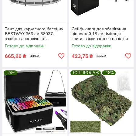
Тент для каркасного басейну
Сейф-книга для зберігання
BESTWAY 366 см 58037 —
цінностей 18 см, імітація
захист і довговічність
книги, закривається на ключ
Malatec 6148
Готово до відправки
Готово до відправки
665,26
423,75
₴
₴
899 ₴
565 ₴
–24%
ТОП ПРОДАЖ
–18%