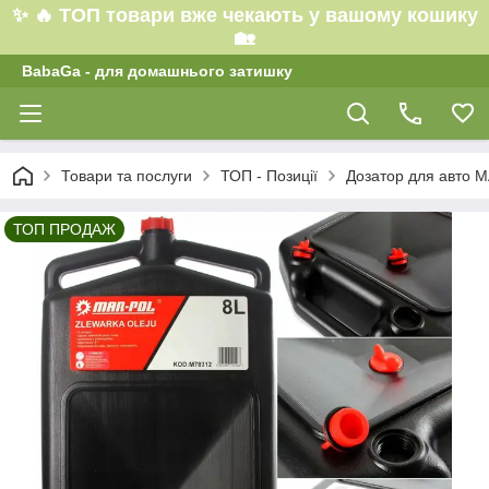
✨ 🔥 ТОП товари вже чекають у вашому кошику
🏡
BabaGa - для домашнього затишку
Товари та послуги
ТОП - Позиції
Дозатор для авто 
ТОП ПРОДАЖ