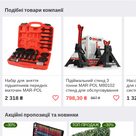
Подібні товари компанії
Набір для зняття
Підіймальний стенд 3
Насо
підшипників передніх
тонни MAR-POL M80102
для 
маточин MAR-POL
стенд для обслуговування
сис
M06000 – 18 предметів
авто
2 318
798,30
1 3
₴
₴
887 ₴
Акційні пропозиції та новинки
–30%
ТОП ПРОДАЖ
–30%