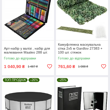
Камуфляжна маскувальна
Арт-набір у валізі , набір для
сітка 2x5 м Gardlov 27383 +
малювання Maaleo 288 шт.
100 шт. стяжок
Готово до відправки
Готово до відправки
1 040,90
761,60
₴
₴
1 487 ₴
1 088 ₴
ТОП ПРОДАЖ
–26%
–25%