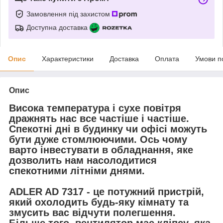
Замовлення під захистом
Доступна доставка
Опис
Характеристики
Доставка
Оплата
Умови п
Опис
Висока температура і сухе повітря
дражнять нас все частіше і частіше.
Спекотні дні в будинку чи офісі можуть
бути дуже стомлюючими. Ось чому
варто інвестувати в обладнання, яке
дозволить нам насолодитися
спекотними літніми днями.
ADLER AD 7317 - це потужний пристрій,
який охолодить будь-яку кімнату та
змусить вас відчути полегшення.
Більше того, вентилятор має кліпсу, яка