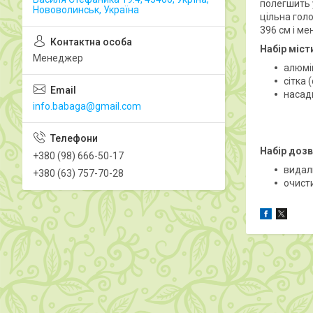
полегшить у
Нововолинськ, Україна
цільна голо
396 см і ме
Набір міст
Менеджер
алюмі
сітка 
насад
info.babaga@gmail.com
Набір дозв
+380 (98) 666-50-17
видали
+380 (63) 757-70-28
очисти