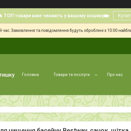
🔥 ТОП товари вже чекають у вашому кошику🏡
Купит
й час. Замовлення та повідомлення будуть оброблені з 10:00 найбли
атишку
Головна
Товари та послуги
Про нас
ля чищення басейну Bestway, сачок, щітка,