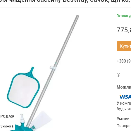
Готово 
775,
Купи
+380 (9
У компа
будь-я
ПРОДАЖ
поверн