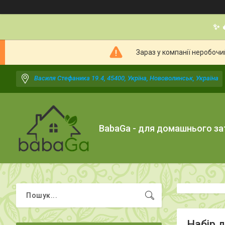
✨ 
Зараз у компанії неробочи
Василя Стефаника 19.4, 45400, Укрїна, Нововолинськ, Україна
BabaGa - для домашнього з
Набір д