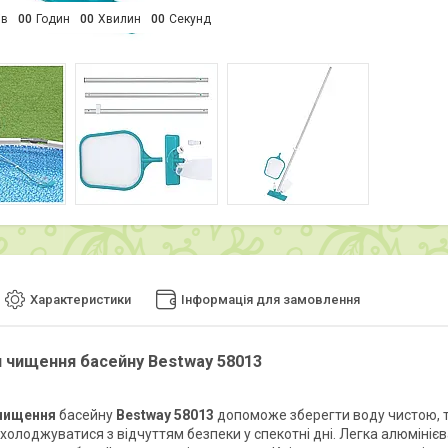
ів
0
0
Годин
0
0
Хвилин
0
0
Секунд
Характеристики
Інформація для замовлення
я чищення басейну Bestway 58013
 чищення
басейну
Bestway 58013
допоможе зберегти воду чистою, т
охолоджуватися з відчуттям безпеки у спекотні дні. Легка алюміні