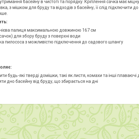
тримання басейну в чистоті та порядку. Кріплення сачка має міцну с
вка, з мішком для бруду та відходів з басейну, її слід підключити 
нше.
ить:
нієва палиця максимальною довжиною 167 см
(сачок) для збору бруду з поверхні води
ка пилососа з можливістю підключення до садового шлангу
оляє:
ти будь-які тверді домішки, такі як листя, комахи та інші плаваючі
ти дно басейну від бруду, що збирається на дні