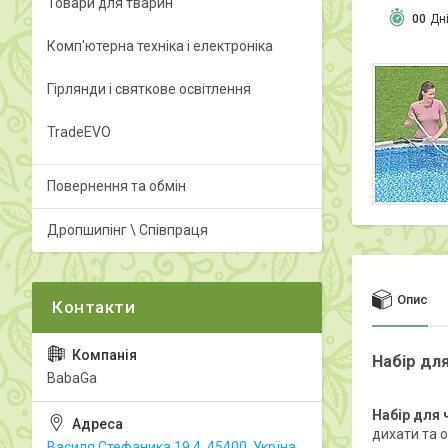
Товари для тварин
0
0
Дн
Комп'ютерна техніка і електроніка
Гірлянди і святкове освітлення
TradeEVO
Повернення та обмін
Дропшипінг \ Співпраця
Опис
Набір дл
BabaGa
Набір для
дихати та 
Василя Стефаника 19.4, 45400, Укрїна,