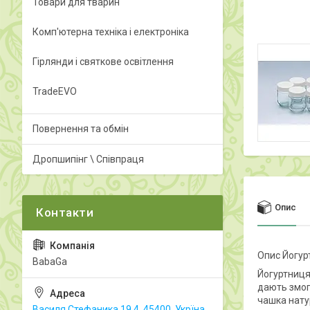
Товари для тварин
Комп'ютерна техніка і електроніка
Гірлянди і святкове освітлення
TradeEVO
Повернення та обмін
Дропшипінг \ Співпраця
Опис
Опис Йогур
BabaGa
Йогуртниця
дають змог
чашка нату
Василя Стефаника 19.4, 45400, Укрїна,