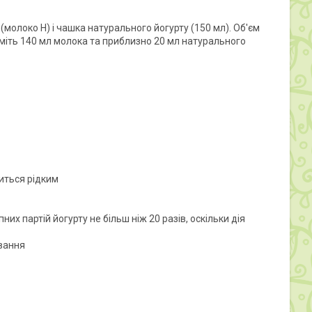
(молоко H) і чашка натурального йогурту (150 мл). Об'єм
зьміть 140 мл молока та приблизно 20 мл натурального
иться рідким
х партій йогурту не більш ніж 20 разів, оскільки дія
ування