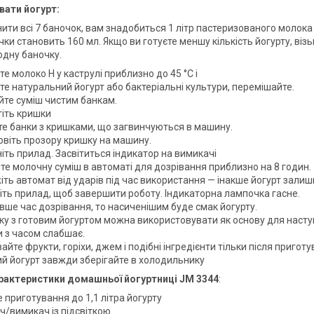
вати йогурт:
ти всі 7 баночок, вам знадобиться 1 літр пастеризованого молока 
чки становить 160 мл. Якщо ви готуєте меншу кількість йогурту, ві
одну баночку.
те молоко H у каструлі приблизно до 45 °C і
е натуральний йогурт або бактеріальні культури, перемішайте.
йте суміш чистим банкам.
тіть кришки
те банки з кришками, що загвинчуються в машину.
овіть прозору кришку на машину.
іть прилад. Засвітиться індикатор на вимикачі
те молочну суміш в автоматі для дозрівання приблизно на 8 годин.
ть автомат від ударів під час використання — інакше йогурт залиш
іть прилад, щоб завершити роботу. Індикаторна лампочка гасне.
вше час дозрівання, то насиченішим буде смак йогурту.
у з готовим йогуртом можна використовувати як основу для наступни
и з часом слабшає.
йте фрукти, горіхи, джем і подібні інгредієнти тільки після пригот
ий йогурт завжди зберігайте в холодильнику
арактеристики домашньої йогуртниці JM 3344
:
 приготування до 1,1 літра йогурту
ч/вимикач із підсвіткою