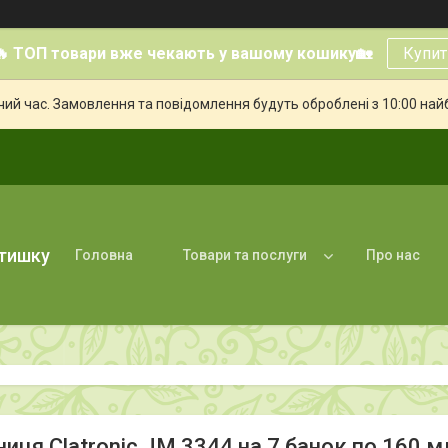
🔥 ТОП товари вже чекають у вашому кошику🏡
Купит
чий час. Замовлення та повідомлення будуть оброблені з 10:00 най
атишку
Головна
Товари та послуги
Про нас
иця Clatronic JM 3344 на 7 банок по 160 м