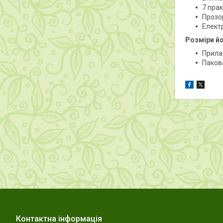
7 прак
Прозо
Електр
Розміри йо
Прилад
Пакова