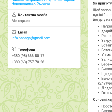
Як приготу
Нововолинськ, Україна
Щоб заповни
однієї бано
йогурту на 
Менеджер
Нагрій
додайт
Розли
info.babaga@gmail.com
Закру
Встав
Встан
Увімкн
+380 (98) 666-50-17
Залиш
+380 (63) 757-70-28
Бережі
Вимкн
Що до
Баночк
культур
Додава
Готов
Основні х
Просте
Вмика