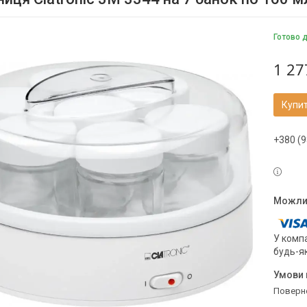
Готово 
1 27
Купи
+380 (9
У компа
будь-я
поверн