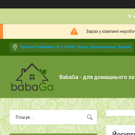
✨ 
Зараз у компанії неробо
Василя Стефаника 19.4, 45400, Укрїна, Нововолинськ, Україна
BabaGa - для домашнього з
Йогуртн