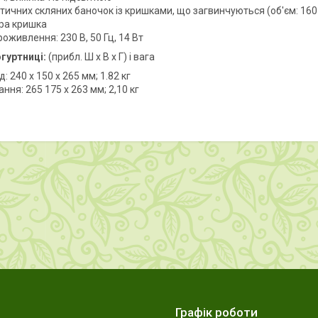
тичних скляних баночок із кришками, що загвинчуються (об'єм: 160
ра кришка
оживлення: 230 В, 50 Гц, 14 Вт
гуртниці:
(прибл. Ш x В x Г) і вага
: 240 x 150 x 265 мм; 1.82 кг
ння: 265 175 x 263 мм; 2,10 кг
Графік роботи