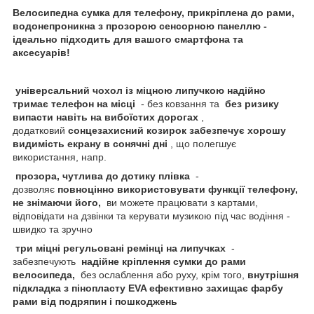
Велосипедна сумка для телефону, прикріплена до рами,
водонепроникна з прозорою сенсорною панеллю -
ідеально підходить для вашого смартфона та
аксесуарів!
універсальний чохол із міцною липучкою надійно
тримає телефон на місці
- без ковзання та
без ризику
випасти навіть на вибоїстих дорогах
,
додатковий
сонцезахисний козирок забезпечує хорошу
видимість екрану в сонячні дні
, що полегшує
використання, напр.
прозора, чутлива до дотику плівка
-
дозволяє
повноцінно використовувати функції телефону,
не знімаючи його,
ви можете працювати з картами,
відповідати на дзвінки та керувати музикою під час водіння -
швидко та зручно
три міцні регульовані ремінці на липучках
-
забезпечують
надійне кріплення сумки до рами
велосипеда,
без ослаблення або руху, крім того,
внутрішня
підкладка з пінопласту EVA ефективно захищає фарбу
рами від подряпин і пошкоджень