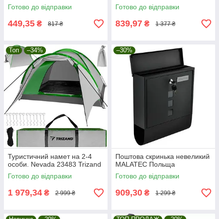
Готово до відправки
Готово до відправки
449,35
839,97
₴
₴
817 ₴
1 377 ₴
Топ
–34%
–30%
Туристичний намет на 2-4
Поштова скринька невеликий
особи. Nevada 23483 Trizand
MALATEC Польща
Готово до відправки
Готово до відправки
1 979,34
909,30
₴
₴
2 999 ₴
1 299 ₴