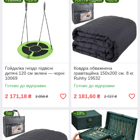
Новинка
–29%
ТОП ПРОДАЖ
–20%
Гойдалка гніздо підвісні
Ковдра обважнена
дитячі 120 см зелені — чорні
гравітаційна 150х200 см. 8 кг.
10069
Ruhhy 19532
Готово до відправки
Готово до відправки
2 171,18
2 181,60
₴
₴
3 058 ₴
2 727 ₴
Топ
–19%