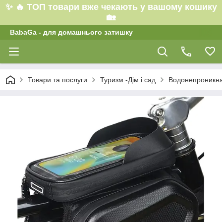
✨ 🔥 ТОП товари вже чекають у вашому кошику
🏡
BabaGa - для домашнього затишку
Товари та послуги
Туризм -Дім і сад
Водонепроникна 