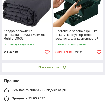
Ковдра обважнена
Елегантна зелена скринька
гравітаційна 200х150см 6кг
-шкатулка/футляр-ємність
Ruhhy 19533
ювелірна для коштовностей
Soulima 21954
Готово до відправки
Готово до відправки
2 647
809,19
₴
₴
999 ₴
Показати ще
Про нас
97% позитивних з 336 відгуків за рік
Працює з 21.09.2023