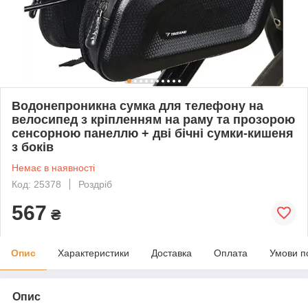
Водонепроникна сумка для телефону на
велосипед з кріпленням на раму та прозорою
сенсорною панеллю + дві бічні сумки-кишеня
з боків
Немає в наявності
Код: 25378
Роздріб
567
₴
Опис
Характеристики
Доставка
Оплата
Умови п
Опис