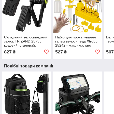
Складаний велосипедний
Набір для прокачування
Вели
замок TRIZAND 25733,
гальм велосипеда Xtrobb
терм
кодовий, сталевий,
25242 - максимально
протиугінний, чорний
повний комплекс -
827
527
567
₴
₴
універсальний
Подібні товари компанії