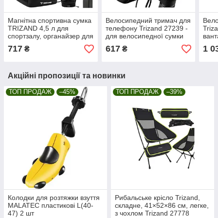
Магнітна спортивна сумка
Велосипедний тримач для
Вело
TRIZAND 4,5 л для
телефону Trizand 27239 -
Triz
спортзалу, органайзер для
для велосипедної сумки
вант
пляшки та телефону
для 
717
617
1 0
₴
₴
бага
Акційні пропозиції та новинки
ТОП ПРОДАЖ
–45%
ТОП ПРОДАЖ
–39%
Колодки для розтяжки взуття
Рибальське крісло Trizand,
MALATEC пластикові L(40-
складне, 41×52×86 см, легке,
47) 2 шт
з чохлом Trizand 27778