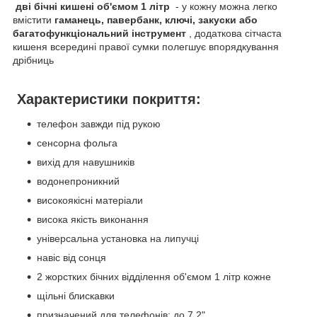
дві бічні кишені об'ємом 1 літр
- у кожну можна легко
вмістити
гаманець, павербанк, ключі, закуски або
багатофункціональний інструмент
, додаткова сітчаста
кишеня всередині правої сумки полегшує впорядкування
дрібниць
Характеристики покриття:
телефон завжди під рукою
сенсорна фольга
вихід для навушників
водонепроникний
високоякісні матеріали
висока якість виконання
універсальна установка на липучці
навіс від сонця
2 жорстких бічних відділення об'ємом 1 літр кожне
щільні блискавки
призначений для телефонів: до 7.2"