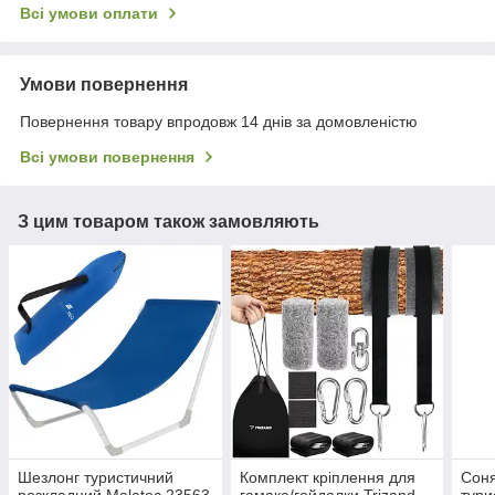
Всі умови оплати
Умови повернення
Повернення товару впродовж 14 днів за домовленістю
Всі умови повернення
З цим товаром також замовляють
Шезлонг туристичний
Комплект кріплення для
Соня
розкладний Malatec 23563
гамака/гойдалки Trizand
тури