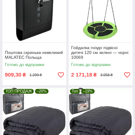
Гойдалка гніздо підвісні
Поштова скринька невеликий
дитячі 120 см зелені — чорні
MALATEC Польща
10069
Готово до відправки
Готово до відправки
909,30
2 171,18
₴
₴
1 299 ₴
3 058 ₴
ТОП ПРОДАЖ
–20%
Топ
–19%