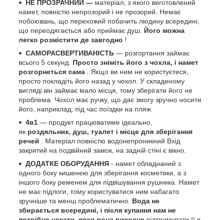
НЕ ПРОЗРАЧНИЙ —
матеріал, з якого виготовлений
намет, повністю непрозорий і не прозорий. Немає
побоювань, що перехожий побачить людину всередині,
що переодягається або приймає душ.
Його можна
легко розмістити де завгодно
!
САМОРАСВЕРТИВАНІСТЬ
— розгортання займає
всього 5 секунд.
Просто зніміть його з чохла, і намет
розгорнеться сама
. Якщо ви ним не користуєтеся,
просто покладіть його назад у чохол. У складеному
вигляді він займає мало місця, тому зберігати його не
проблема. Чохол має ручку, що дає змогу зручно носити
його, наприклад, під час поїздки на пляж.
4в1
— продукт працюватиме ідеально,
як
роздяльник, душ, туалет і місце для зберігання
речей
. Матеріал повністю водонепроникний Вхід
закритий на подвійний замок, на задній стіні є вікно.
ДОДАТКЕ ОБОРУДАННЯ
- намет обладнаний з
одного боку кишенею для зберігання косметики, а з
іншого боку ременем для підвішування рушника. Намет
не має підлоги, тому користуватися ним набагато
зручніше та менш проблематично.
Вода не
збирається всередині, і після купання нам не
потрібно чекати, поки вона висохне
підтримувати її в