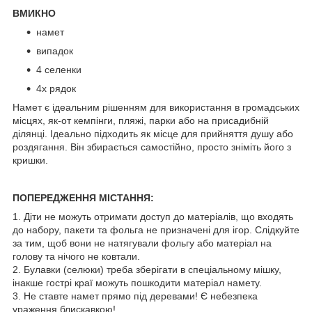
ВМИКНО
намет
випадок
4 селенки
4x рядок
Намет є ідеальним рішенням для використання в громадських
місцях, як-от кемпінги, пляжі, парки або на присадибній
ділянці. Ідеально підходить як місце для прийняття душу або
роздягання. Він збирається самостійно, просто зніміть його з
кришки.
ПОПЕРЕДЖЕННЯ МІСТАННЯ:
1. Діти не можуть отримати доступ до матеріалів, що входять
до набору, пакети та фольга не призначені для ігор. Слідкуйте
за тим, щоб вони не натягували фольгу або матеріал на
голову та нічого не ковтали.
2. Булавки (селюки) треба зберігати в спеціальному мішку,
інакше гострі краї можуть пошкодити матеріал намету.
3. Не ставте намет прямо під деревами! Є небезпека
ураження блискавкою!