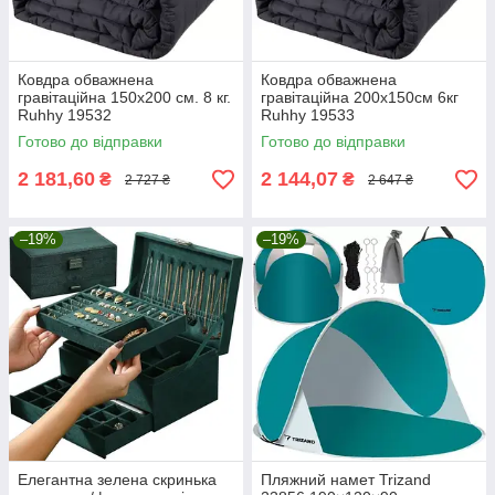
Ковдра обважнена
Ковдра обважнена
гравітаційна 150х200 см. 8 кг.
гравітаційна 200х150см 6кг
Ruhhy 19532
Ruhhy 19533
Готово до відправки
Готово до відправки
2 181,60
2 144,07
₴
₴
2 727 ₴
2 647 ₴
–19%
–19%
Елегантна зелена скринька
Пляжний намет Trizand