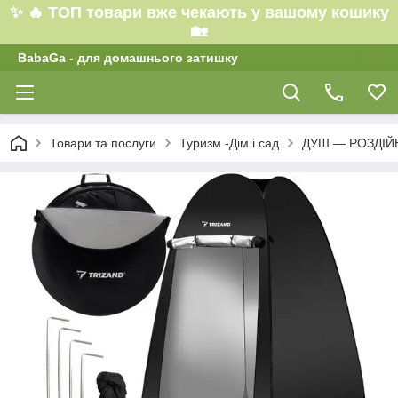
✨ 🔥 ТОП товари вже чекають у вашому кошику
🏡
BabaGa - для домашнього затишку
Товари та послуги
Туризм -Дім і сад
ДУШ — РОЗДІЙН