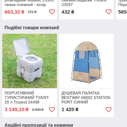
лежак пляжний - колір
23597
Пер
синій
234
663,32
432
565
₴
₴
721 ₴
Подібні товари компанії
ПОРТАТИВНИЙ
ДУШЕВАЯ ПАЛАТКА
ТУРИСТИЧНИЙ ТУАЛІТ
BESTWAY 68002 STATION
20 л Trizand 24498
PORT СИНИЙ
3 149,10
1 420
₴
₴
3 499 ₴
Акційні пропозиції та новинки