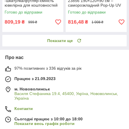
-шкатулка/футляр-ємність
23856 190×120×90 см –
ювелірна для коштовностей
саморозкладний Pop-Up UV
Soulima 21954
30+
Готово до відправки
Готово до відправки
809,19
816,48
₴
₴
999 ₴
1 008 ₴
Показати ще
Про нас
97% позитивних з 336 відгуків за рік
Працює з 21.09.2023
м. Нововолинськ
Василя Стефаника 19.4, 45400, Укрїна, Нововолинськ,
Україна
Контакти
Сьогодні працює з 10:00 до 18:00
Показати весь графік роботи