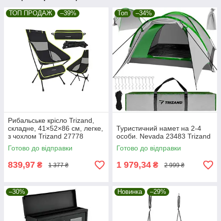
ТОП ПРОДАЖ
–39%
Топ
–34%
Рибальське крісло Trizand,
складне, 41×52×86 см, легке,
Туристичний намет на 2-4
з чохлом Trizand 27778
особи. Nevada 23483 Trizand
Готово до відправки
Готово до відправки
839,97
1 979,34
₴
₴
1 377 ₴
2 999 ₴
–30%
Новинка
–29%