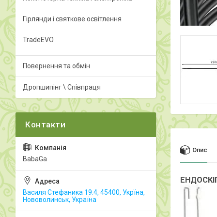
Гірлянди і святкове освітлення
TradeEVO
Повернення та обмін
Дропшипінг \ Співпраця
Опис
BabaGa
ЕНДОСКІ
Василя Стефаника 19.4, 45400, Укрїна,
Нововолинськ, Україна