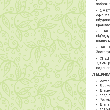
зображен
2 МЕ
ефірі у
вбудов
працюєм
3 НА
під'єдну
важкодо
ЗАСТ
Застосун
СПЕЦ
7,9 мм; 
водонепр
СПЕЦІФІК
матері
Довжи
Діаме
розділ
Розмі
Діапа
водоне