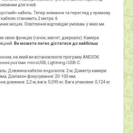
 приємним для очей.
орсткий» кабель. Тепер знімання та перегляд у прямому
 кабелю становить 2 метри. 6
их місцях. Освітлення відповідає умовам, у яких ми
ає свою функцію (гачок, магніт, дзеркало). Камера
міцний.
Ви можете легко дістатися до найбільш
фоном, на який ви встановлюєте програму ANESOK.
нні роз'єми: microUSB, Lightning і USB-C.
сталь; Довжина кабелю ендоскопа: 2 м; Діаметр камери:
юйма; Діапазон фокусування: 20-100 мм;
ьна довжина: 2,2 м; вага: 0,095 кг; Вага упаковки: 0,124 кг.