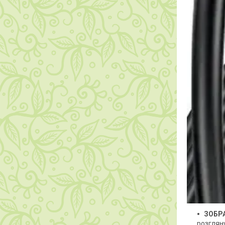
ЗОБР
розгляну