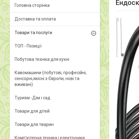
Ендоск
Головна сторінка
Доставка та оплата
Товари та послуги
ТОП - Позиції
Побутова техніка для кухні
Кавомашини (побутові, професійні,
сенсорні,якісні з Європи, нові та
вживані)
Туризм -Дім і сад
Товари для дітей
Товари для тварин
Комп'ютерна техніка і електроніка