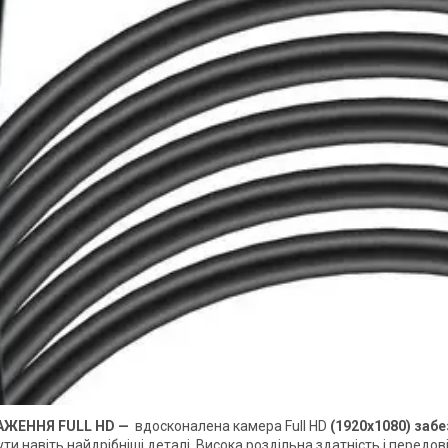
АЖЕННЯ FULL HD —
вдосконалена камера Full HD
(1920x1080) заб
ти навіть найдрібніші деталі. Висока роздільна здатність і передо