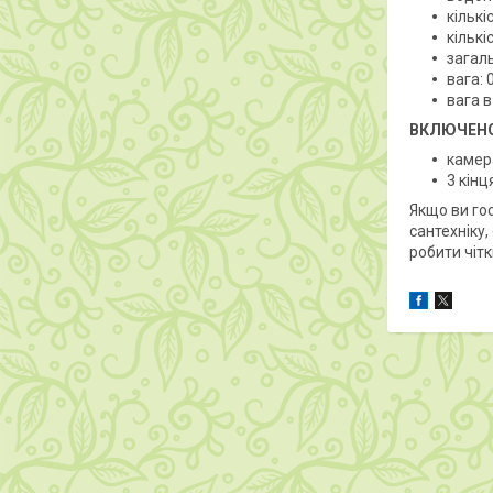
кількі
кількі
загал
вага: 
вага в
ВКЛЮЧЕНО
камер
3 кінц
Якщо ви гос
сантехніку
робити чітк