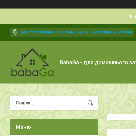
✨ 
Василя Стефаника 19.4, 45400, Укрїна, Нововолинськ, Україна
BabaGa - для домашнього з