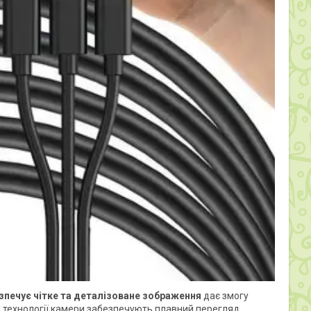
езпечує чітке та деталізоване зображення
дає змогу
ві технології камери забезпечують плавний перегляд