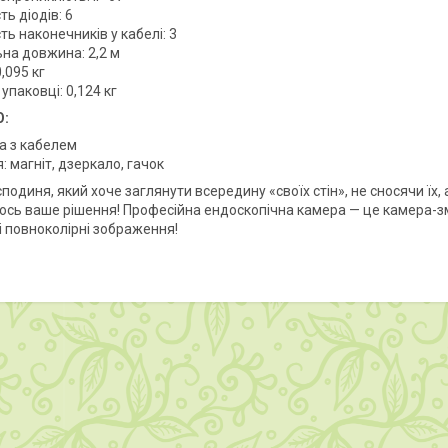
сть діодів: 6
сть наконечників у кабелі: 3
ьна довжина: 2,2 м
0,095 кг
 упаковці: 0,124 кг
:
а з кабелем
я: магніт, дзеркало, гачок
подиня, який хоче заглянути всередину «своїх стін», не сносячи їх,
, ось ваше рішення! Професійна ендоскопічна камера — це камера-з
і повноколірні зображення!