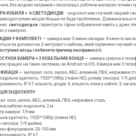
ня, без жодних затримок і пікселізації, роблячи матеріал чітким і
ТРА КОБИЛЯ +
6 СВЕТОДИОДІВ
- ендоскоп має гнучкий і міцний «ж
 важкодоступних місцях більше не буде проблемою. Довжина всього
аних
светодиодов
гарантують гарне зображення навіть у дуже темн
о з камерою.
САДКИ У КОМПЛЕКТІ
— камера має 3 змінні насадки. Кожен із них м
ється за допомогою 2-метрового кабелю, який порівняно гнучкий і 
ступних місць і побачити причину несправності.
ОСУНОК КАМЕРА + 3 КОБЕЛЬНИХ КОНЦЯ —
камера сумісна з теле
ок працює на таких системах, як Android та iOS. Камера має 3 телефо
ІФІКАЦІЯ —
матеріал: скло, залізо, АБС, алюміній, ПВХ, неіржавка 
роздільна здатність: 1920*1080p (повне HD); розмір сенсора: 1/9 д
оникність: IP 67; кількість діодів: 6; кількість клем у кабелі: 3, загал
АЦІЯ ЕНДОСКОПУ:
ал: скло, залізо, АБС, алюміній, ПВХ, неіржавка сталь
на кабелю ендоскопа: 2 м
тр камери: 7,9 мм
ьна здатність: 1920*1080p (повне HD)
р сенсора: 1/9 дюйма
зон фокусування: 20-100 мм
проникність: IP 67