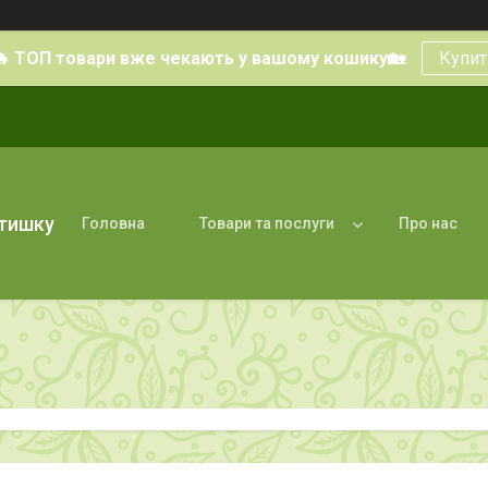
🔥 ТОП товари вже чекають у вашому кошику🏡
Купит
атишку
Головна
Товари та послуги
Про нас