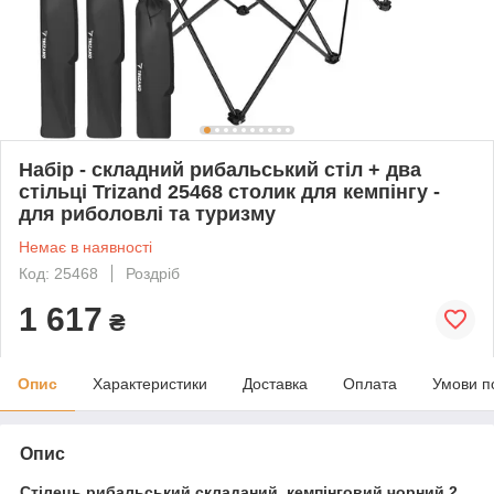
Набір - складний рибальський стіл + два
стільці Trizand 25468 столик для кемпінгу -
для риболовлі та туризму
Немає в наявності
Код: 25468
Роздріб
1 617
₴
Опис
Характеристики
Доставка
Оплата
Умови п
Опис
Стілець рибальський складаний, кемпінговий чорний 2