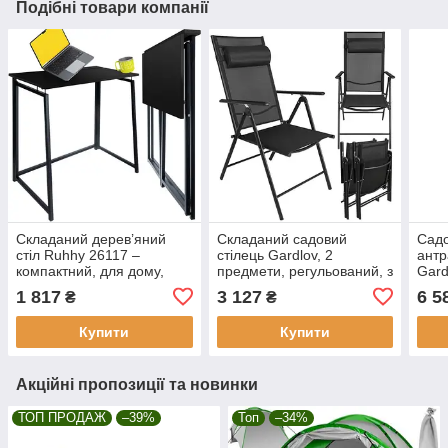
Подібні товари компанії
Складаний дерев’яний
Складаний садовий
Садо
стіл Ruhhy 26117 –
стілець Gardlov, 2
антр
компактний, для дому,
предмети, регульований, з
Gard
дачі та пікніка
підголівником, чорний
1 817
3 127
6 5
₴
₴
27674
Купити
Купити
Акційні пропозиції та новинки
ТОП ПРОДАЖ
–39%
Топ
–34%