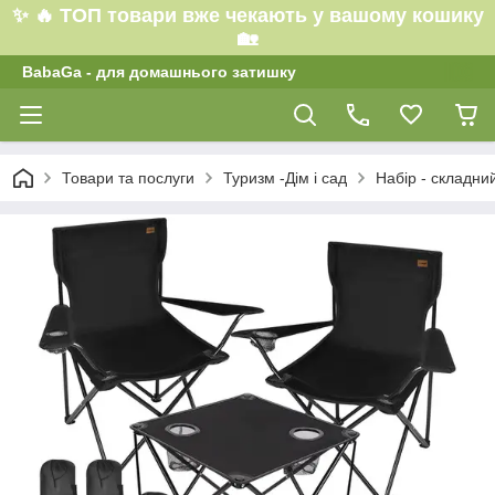
✨ 🔥 ТОП товари вже чекають у вашому кошику
🏡
BabaGa - для домашнього затишку
Товари та послуги
Туризм -Дім і сад
Набір - складний