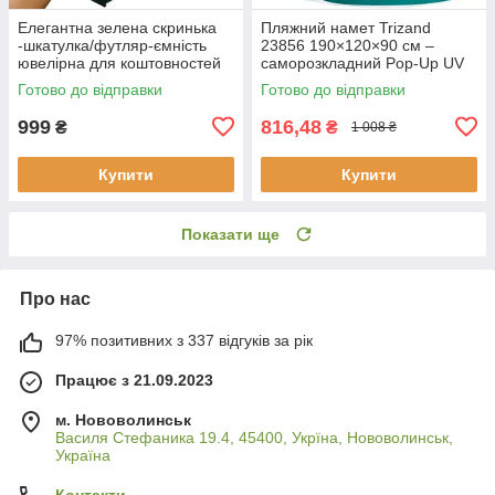
Елегантна зелена скринька
Пляжний намет Trizand
-шкатулка/футляр-ємність
23856 190×120×90 см –
ювелірна для коштовностей
саморозкладний Pop-Up UV
Soulima 21954
30+
Готово до відправки
Готово до відправки
999
816,48
₴
₴
1 008 ₴
Купити
Купити
Показати ще
Про нас
97% позитивних з 337 відгуків за рік
Працює з 21.09.2023
м. Нововолинськ
Василя Стефаника 19.4, 45400, Укрїна, Нововолинськ,
Україна
Контакти