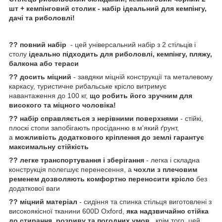
шт + кемпінговий столик - набір ідеальний для кемпінгу,
дачі та риболовлі!
?? повний набір
- цей універсальний набір з 2 стільців і
столу
ідеально підходить для риболовлі, кемпінгу, пляжу,
балкона або тераси
??
досить міцний
- завдяки міцній конструкції та металевому
каркасу, туристичне рибальське крісло витримує
навантаження до 100 кг,
що робить його зручним для
високого та міцного чоловіка!
??
набір справляється з нерівними поверхнями
- стійкі,
плоскі стопи запобігають просіданню в м'який ґрунт,
а
можливість додаткового кріплення до землі гарантує
максимальну стійкість
??
легке транспортування і зберігання
- легка і складна
конструкція полегшує перенесення, а
чохли з плечовим
ременем дозволяють комфортно переносити крісло
без
додаткової ваги
??
міцний матеріал
- сидіння та спинка стільця виготовлені з
високоякісної тканини 600D Oxford,
яка надзвичайно стійка
до стирання, розриву та погодних умов
, крім того, цей