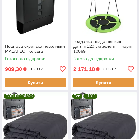
Гойдалка гніздо підвісні
Поштова скринька невеликий
дитячі 120 см зелені — чорні
MALATEC Польща
10069
Готово до відправки
Готово до відправки
909,30
2 171,18
₴
₴
1 299 ₴
3 058 ₴
Купити
Купити
ТОП ПРОДАЖ
Топ
–19%