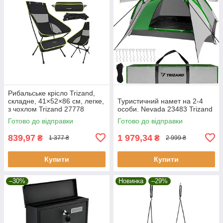
Рибальське крісло Trizand,
складне, 41×52×86 см, легке,
Туристичний намет на 2-4
з чохлом Trizand 27778
особи. Nevada 23483 Trizand
Готово до відправки
Готово до відправки
839,97
1 979,34
₴
₴
1 377 ₴
2 999 ₴
Купити
Купити
–30%
Новинка
–29%