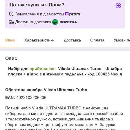
Що таке купити з Пром?
Замовлення під захистом
Доступна доставка
Опис
Характеристики
Доставка
Оплата
Умови п
Опис
Набір для
прибирання
- Vileda Ultramax Turbo - Швабра
плоска + відро з віджимом педалька - код 163425 Чехія
Обертова швабра Vileda Ultramax Turbo
EAN:
4023103206236
Повний набір Vileda ULTRAMAX TURBO є найкращим
вибором для миття підлоги: він складається з плоскої швабри
з телескопічною ручкою, вставки для чищення та відра з
обертовим водяним центрифужним механізмом. Завдяки
вставці для швабри 2 в 1 з високоякісних мікроволокон ви