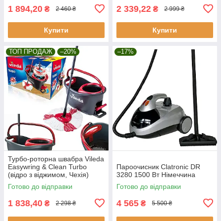
1 894,20
2 339,22
₴
₴
2 460 ₴
2 999 ₴
Купити
Купити
ТОП ПРОДАЖ
–20%
–17%
Турбо-роторна швабра Vileda
Easywring & Clean Turbo
Пароочисник Clatronic DR
(відро з віджимом, Чехія)
3280 1500 Вт Німеччина
Готово до відправки
Готово до відправки
1 838,40
4 565
₴
₴
2 298 ₴
5 500 ₴