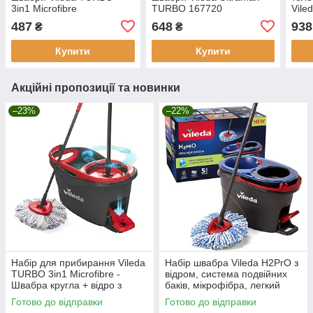
3in1 Microfibre
TURBO 167720
Vile
487
648
938
₴
₴
Купити
Купити
Акційні пропозиції та новинки
–23%
–22%
Набір для прибирання Vileda
Набір швабра Vileda H2PrO з
TURBO 3in1 Microfibre -
відром, система подвійних
Швабра кругла + відро з
баків, мікрофібра, легкий
віджимом 167751 Акція - Хіт!!!
віджим, розділення води
Готово до відправки
Готово до відправки