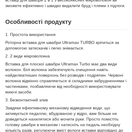
зможете ефективно і швидко видалити бруд і плями з підлоги.
Особливості продукту
1. Простота використання
Роторна вставка для швабри Ultramax TURBO кріпиться за
допомогою затискачів і легко знімається.
2. 2 види мікроволокна
Вставка для плоскої швабри Ultramax Turbo має два види
волокон. Білі волокна забезпечують очищення навіть
найделікатніших поверхонь без розводів і подряпин. Червоні
волокна відмінно справляються зі складними забрудненнями і
частинками, позбавляючи від необхідності використовувати
миючі засоби.
3. Безконтактний злив
Завдяки ефективному механізму відведення води, що
активується педаллю, вбудованою у відро, вам більше не
доведеться нахилятися або мочити руки. Просто помістіть
головку швабри в механізм і натисніть на педаль необхідну
кількість разів, регулюючи вміст вологи вставки відповідно до