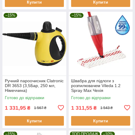
Купити
Купити
–15%
–15%
Ручний пароочисник Clatronic
Швабра для підлоги з
DR 3653 (3,5Бар, 250 мл,
розпилювачем Vileda 1.2
Німеччина)
Spray Max Чехія
Готово до відправки
Готово до відправки
1 331,95
1 311,55
₴
₴
1 567 ₴
1 543 ₴
Купити
Купити
–15%
ТОП ПРОДАЖ
–10%