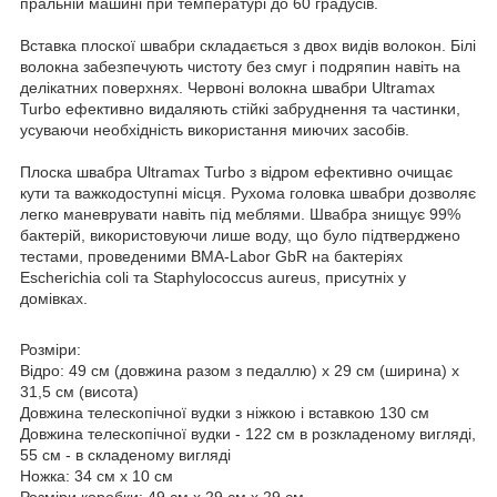
пральній машині при температурі до 60 градусів.
Вставка плоскої швабри складається з двох видів волокон. Білі
волокна забезпечують чистоту без смуг і подряпин навіть на
делікатних поверхнях. Червоні волокна швабри Ultramax
Turbo ефективно видаляють стійкі забруднення та частинки,
усуваючи необхідність використання миючих засобів.
Плоска швабра Ultramax Turbo з відром ефективно очищає
кути та важкодоступні місця. Рухома головка швабри дозволяє
легко маневрувати навіть під меблями. Швабра знищує 99%
бактерій, використовуючи лише воду, що було підтверджено
тестами, проведеними BMA-Labor GbR на бактеріях
Escherichia coli та Staphylococcus aureus, присутніх у
домівках.
Розміри:
Відро: 49 см (довжина разом з педаллю) х 29 см (ширина) х
31,5 см (висота)
Довжина телескопічної вудки з ніжкою і вставкою 130 см
Довжина телескопічної вудки - 122 см в розкладеному вигляді,
55 см - в складеному вигляді
Ножка: 34 см х 10 см
Розміри коробки: 49 см х 29 см х 29 см